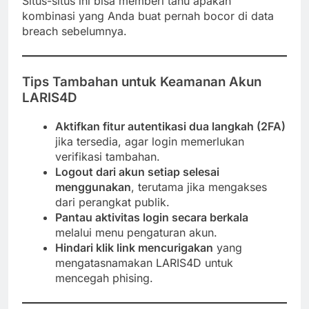
Situs-situs ini bisa memberi tahu apakah
kombinasi yang Anda buat pernah bocor di data
breach sebelumnya.
Tips Tambahan untuk Keamanan Akun
LARIS4D
Aktifkan fitur autentikasi dua langkah (2FA)
jika tersedia, agar login memerlukan
verifikasi tambahan.
Logout dari akun setiap selesai
menggunakan
, terutama jika mengakses
dari perangkat publik.
Pantau aktivitas login secara berkala
melalui menu pengaturan akun.
Hindari klik link mencurigakan
yang
mengatasnamakan LARIS4D untuk
mencegah phising.