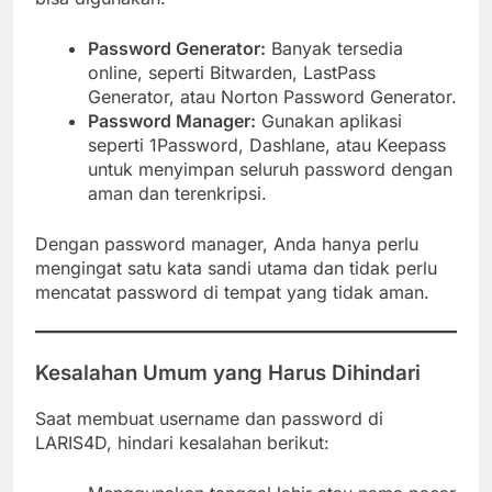
Password Generator:
Banyak tersedia
online, seperti Bitwarden, LastPass
Generator, atau Norton Password Generator.
Password Manager:
Gunakan aplikasi
seperti 1Password, Dashlane, atau Keepass
untuk menyimpan seluruh password dengan
aman dan terenkripsi.
Dengan password manager, Anda hanya perlu
mengingat satu kata sandi utama dan tidak perlu
mencatat password di tempat yang tidak aman.
Kesalahan Umum yang Harus Dihindari
Saat membuat username dan password di
LARIS4D, hindari kesalahan berikut: