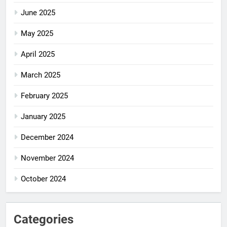
June 2025
May 2025
April 2025
March 2025
February 2025
January 2025
December 2024
November 2024
October 2024
Categories