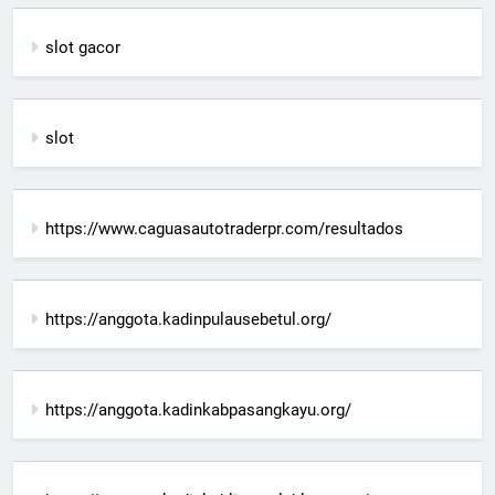
slot gacor
slot
https://www.caguasautotraderpr.com/resultados
https://anggota.kadinpulausebetul.org/
https://anggota.kadinkabpasangkayu.org/