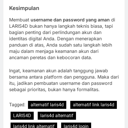
Kesimpulan
Membuat
username dan password yang aman
di
LARIS4D bukan hanya langkah teknis biasa, tapi
bagian penting dari perlindungan akun dan
identitas digital Anda. Dengan menerapkan
panduan di atas, Anda sudah satu langkah lebih
maju dalam menjaga keamanan akun dari
ancaman peretas dan kebocoran data.
Ingat, keamanan akun adalah tanggung jawab
bersama antara platform dan pengguna. Maka dari
itu, jadikan pembuatan username dan password
sebagai prioritas, bukan hanya formalitas.
Tagged:
alternatif laris4d
alternatif link laris4d
LARIS4D
laris4d alternatif
laris4d link alternatif
laris4d login