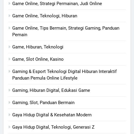
Game Online, Strategi Permainan, Judi Online
Game Online, Teknologi, Hiburan
Game Online, Tips Bermain, Strategi Gaming, Panduan
Pemain
Game, Hiburan, Teknologi
Game, Slot Online, Kasino
Gaming & Esport Teknologi Digital Hiburan Interaktif
Panduan Pemula Online Lifestyle
Gaming, Hiburan Digital, Edukasi Game
Gaming, Slot, Panduan Bermain
Gaya Hidup Digital & Kesehatan Modern
Gaya Hidup Digital, Teknologi, Generasi Z