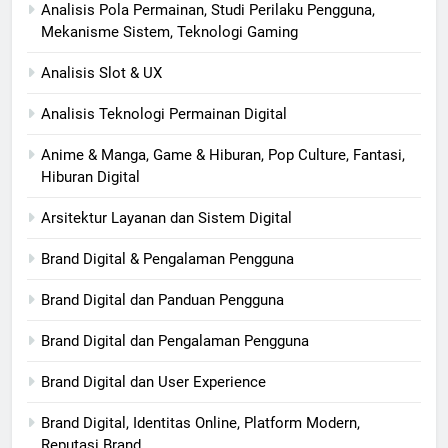
Analisis Pola Permainan, Studi Perilaku Pengguna,
Mekanisme Sistem, Teknologi Gaming
Analisis Slot & UX
Analisis Teknologi Permainan Digital
Anime & Manga, Game & Hiburan, Pop Culture, Fantasi,
Hiburan Digital
Arsitektur Layanan dan Sistem Digital
Brand Digital & Pengalaman Pengguna
Brand Digital dan Panduan Pengguna
Brand Digital dan Pengalaman Pengguna
Brand Digital dan User Experience
Brand Digital, Identitas Online, Platform Modern,
Reputasi Brand