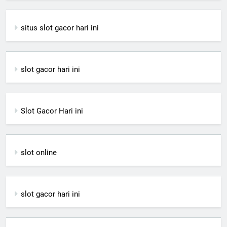
situs slot gacor hari ini
slot gacor hari ini
Slot Gacor Hari ini
slot online
slot gacor hari ini