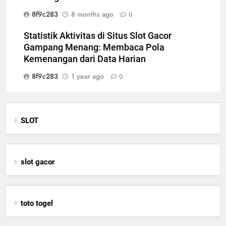
8f9c283
8 months ago
0
Statistik Aktivitas di Situs Slot Gacor
Gampang Menang: Membaca Pola
Kemenangan dari Data Harian
8f9c283
1 year ago
0
SLOT
slot gacor
toto togel