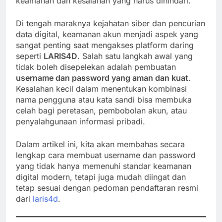
keamanan dan kesalahan yang harus dihindari.
Di tengah maraknya kejahatan siber dan pencurian
data digital, keamanan akun menjadi aspek yang
sangat penting saat mengakses platform daring
seperti
LARIS4D
. Salah satu langkah awal yang
tidak boleh disepelekan adalah pembuatan
username dan password yang aman dan kuat
.
Kesalahan kecil dalam menentukan kombinasi
nama pengguna atau kata sandi bisa membuka
celah bagi peretasan, pembobolan akun, atau
penyalahgunaan informasi pribadi.
Dalam artikel ini, kita akan membahas secara
lengkap cara membuat username dan password
yang tidak hanya memenuhi standar keamanan
digital modern, tetapi juga mudah diingat dan
tetap sesuai dengan pedoman pendaftaran resmi
dari
laris4d
.