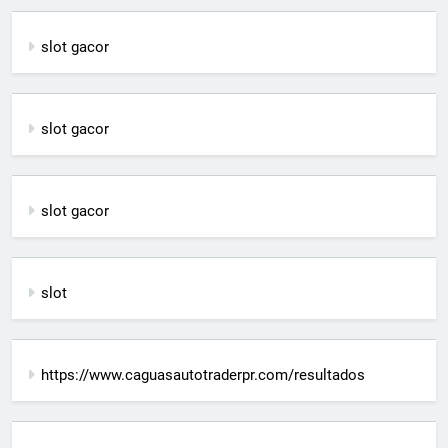
slot gacor
slot gacor
slot gacor
slot
https://www.caguasautotraderpr.com/resultados