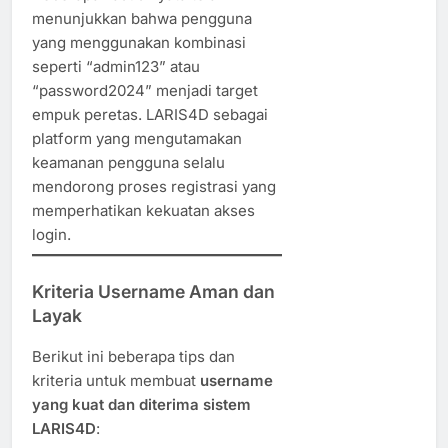
menunjukkan bahwa pengguna
yang menggunakan kombinasi
seperti “admin123” atau
“password2024” menjadi target
empuk peretas. LARIS4D sebagai
platform yang mengutamakan
keamanan pengguna selalu
mendorong proses registrasi yang
memperhatikan kekuatan akses
login.
Kriteria Username Aman dan
Layak
Berikut ini beberapa tips dan
kriteria untuk membuat
username
yang kuat dan diterima sistem
LARIS4D
: