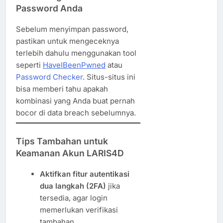
Password Anda
Sebelum menyimpan password,
pastikan untuk mengeceknya
terlebih dahulu menggunakan tool
seperti
HaveIBeenPwned
atau
Password Checker
. Situs-situs ini
bisa memberi tahu apakah
kombinasi yang Anda buat pernah
bocor di data breach sebelumnya.
Tips Tambahan untuk
Keamanan Akun LARIS4D
Aktifkan fitur autentikasi
dua langkah (2FA)
jika
tersedia, agar login
memerlukan verifikasi
tambahan.