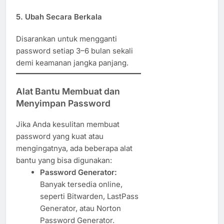
5.
Ubah Secara Berkala
Disarankan untuk mengganti
password setiap 3–6 bulan sekali
demi keamanan jangka panjang.
Alat Bantu Membuat dan
Menyimpan Password
Jika Anda kesulitan membuat
password yang kuat atau
mengingatnya, ada beberapa alat
bantu yang bisa digunakan:
Password Generator:
Banyak tersedia online,
seperti Bitwarden, LastPass
Generator, atau Norton
Password Generator.