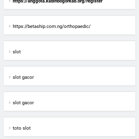
https://anggota.kadinbogorkab.org/register
https://betaship.com.ng/orthopaedic/
slot
slot gacor
slot gacor
toto slot