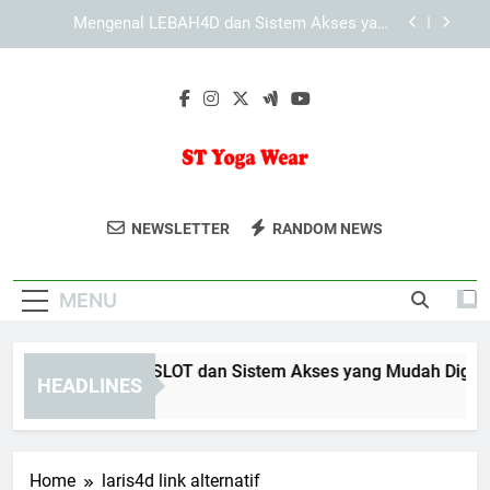
Skip
Mengenal Struktur Layanan EDWINSLOT secara
to
Lebih Mendalam
content
Mengenal Struktur Layanan LEBAH4D secara
Lebih Mendalam
Mengenal EDWINSLOT dan Sistem Akses yang
Mudah Digunakan
Mengenal LEBAH4D dan Sistem Akses yang
Mudah Digunakan
ST Yoga Wear
Dapatkan Pakaian Yoga Berkualitas Di
Mengenal Struktur Layanan EDWINSLOT secara
NEWSLETTER
RANDOM NEWS
Lebih Mendalam
ST Yoga Wear. Untuk Kenyamanan Dan
Mengenal Struktur Layanan LEBAH4D secara
Gaya Saat Berlatih.
Lebih Mendalam
MENU
engenal EDWINSLOT dan Sistem Akses yang Mudah Digunaka
HEADLINES
Weeks Ago
Home
laris4d link alternatif