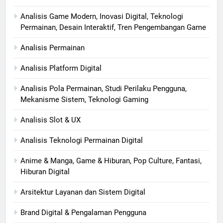
Analisis Game Modern, Inovasi Digital, Teknologi
Permainan, Desain Interaktif, Tren Pengembangan Game
Analisis Permainan
Analisis Platform Digital
Analisis Pola Permainan, Studi Perilaku Pengguna,
Mekanisme Sistem, Teknologi Gaming
Analisis Slot & UX
Analisis Teknologi Permainan Digital
Anime & Manga, Game & Hiburan, Pop Culture, Fantasi,
Hiburan Digital
Arsitektur Layanan dan Sistem Digital
Brand Digital & Pengalaman Pengguna