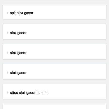
apk slot gacor
slot gacor
slot gacor
slot gacor
situs slot gacor hari ini