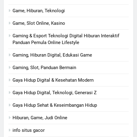
Game, Hiburan, Teknologi
Game, Slot Online, Kasino
Gaming & Esport Teknologi Digital Hiburan Interaktif
Panduan Pemula Online Lifestyle
Gaming, Hiburan Digital, Edukasi Game
Gaming, Slot, Panduan Bermain
Gaya Hidup Digital & Kesehatan Modern
Gaya Hidup Digital, Teknologi, Generasi Z
Gaya Hidup Sehat & Keseimbangan Hidup
Hiburan, Game, Judi Online
info situs gacor