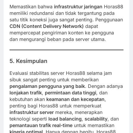
Memastikan bahwa
infrastruktur jaringan
Horas88
memiliki redundansi dan tidak tergantung pada
satu titik koneksi juga sangat penting. Penggunaan
CDN (Content Delivery Network)
dapat
mempercepat pengiriman konten ke pengguna
dan mengurangi beban pada server utama.
5.
Kesimpulan
Evaluasi stabilitas server Horas88 selama jam
sibuk sangat penting untuk memberikan
pengalaman pengguna yang baik
. Dengan adanya
lonjakan trafik
,
permintaan data tinggi
, dan
kebutuhan akan
keamanan dan kecepatan
,
penting bagi Horas88 untuk memperkuat
infrastruktur server
mereka, menerapkan
teknologi seperti
load balancing
,
scalability
, dan
pemantauan trafik real-time
untuk memastikan
kinerja optimal
. Hanya dengan begitu, Horas88