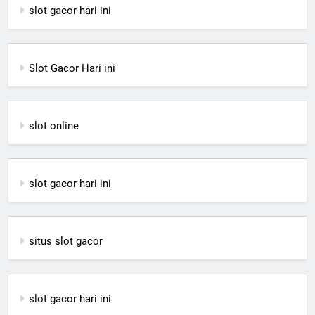
slot gacor hari ini
Slot Gacor Hari ini
slot online
slot gacor hari ini
situs slot gacor
slot gacor hari ini