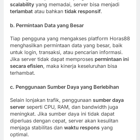
scalability
yang memadai, server bisa menjadi
terlambat
atau bahkan
tidak responsif
.
b.
Permintaan Data yang Besar
Tiap pengguna yang mengakses platform Horas88
menghasilkan permintaan data yang besar, baik
untuk login, transaksi, atau pencarian informasi.
Jika server tidak dapat memproses
permintaan ini
secara efisien
, maka kinerja keseluruhan bisa
terhambat.
c.
Penggunaan Sumber Daya yang Berlebihan
Selain lonjakan trafik, penggunaan
sumber daya
server
seperti CPU, RAM, dan bandwidth juga
meningkat. Jika sumber daya ini tidak dapat
diperluas dengan cepat, server akan kesulitan
menjaga stabilitas dan
waktu respons
yang
optimal.