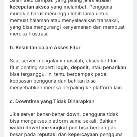
Salah satu dampak yang paling jelas adalah
kecepatan akses
yang melambat. Pengguna
mungkin harus menunggu lebih lama untuk
memuat halaman atau menyelesaikan transaksi,
yang bisa mengurangi kenyamanan dan membuat
mereka frustrasi.
b.
Kesulitan dalam Akses Fitur
Saat server mengalami masalah, akses ke fitur-
fitur penting seperti
login
,
deposit
, atau
penarikan
bisa terganggu. Ini tentu berdampak pada
kepuasan pengguna dan bahkan bisa
menyebabkan mereka berpaling ke platform lain.
c.
Downtime yang Tidak Diharapkan
Jika server benar-benar
down
, pengguna tidak
bisa mengakses platform sama sekali. Bahkan
waktu downtime singkat
pun bisa berdampak
besar pada
reputasi
dan
kepercayaan
pengguna