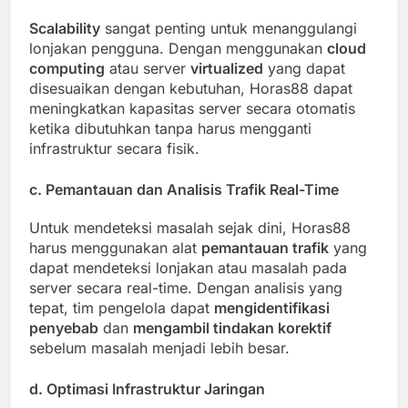
Scalability
sangat penting untuk menanggulangi
lonjakan pengguna. Dengan menggunakan
cloud
computing
atau server
virtualized
yang dapat
disesuaikan dengan kebutuhan, Horas88 dapat
meningkatkan kapasitas server secara otomatis
ketika dibutuhkan tanpa harus mengganti
infrastruktur secara fisik.
c.
Pemantauan dan Analisis Trafik Real-Time
Untuk mendeteksi masalah sejak dini, Horas88
harus menggunakan alat
pemantauan trafik
yang
dapat mendeteksi lonjakan atau masalah pada
server secara real-time. Dengan analisis yang
tepat, tim pengelola dapat
mengidentifikasi
penyebab
dan
mengambil tindakan korektif
sebelum masalah menjadi lebih besar.
d.
Optimasi Infrastruktur Jaringan