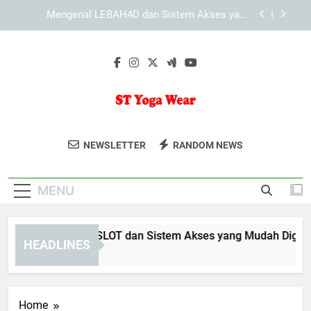
Skip
Mengenal Struktur Layanan EDWINSLOT secara
to
Lebih Mendalam
content
Mengenal Struktur Layanan LEBAH4D secara
Lebih Mendalam
Mengenal EDWINSLOT dan Sistem Akses yang
Mudah Digunakan
Mengenal LEBAH4D dan Sistem Akses yang
Mudah Digunakan
ST Yoga Wear
Dapatkan Pakaian Yoga Berkualitas Di
Mengenal Struktur Layanan EDWINSLOT secara
NEWSLETTER
RANDOM NEWS
Lebih Mendalam
ST Yoga Wear. Untuk Kenyamanan Dan
Mengenal Struktur Layanan LEBAH4D secara
Gaya Saat Berlatih.
Lebih Mendalam
MENU
engenal EDWINSLOT dan Sistem Akses yang Mudah Digunak
HEADLINES
 Weeks Ago
Home