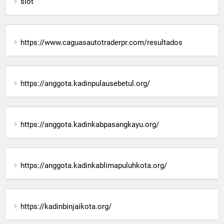
slot
https://www.caguasautotraderpr.com/resultados
https://anggota.kadinpulausebetul.org/
https://anggota.kadinkabpasangkayu.org/
https://anggota.kadinkablimapuluhkota.org/
https://kadinbinjaikota.org/