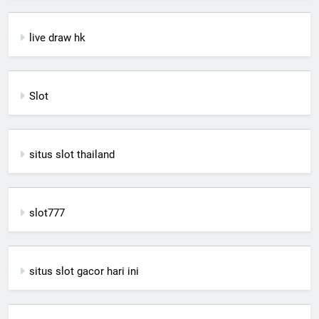
live draw hk
Slot
situs slot thailand
slot777
situs slot gacor hari ini