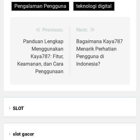
Pengalaman Pengguna
teknologi digital
Previous:
Next:
Post
navigation
Panduan Lengkap
Bagaimana Kaya787
Menggunakan
Menarik Perhatian
Kaya787: Fitur,
Pengguna di
Keamanan, dan Cara
Indonesia?
Penggunaan
SLOT
slot gacor