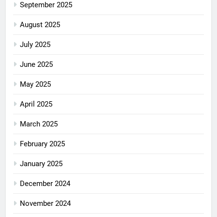
September 2025
August 2025
July 2025
June 2025
May 2025
April 2025
March 2025
February 2025
January 2025
December 2024
November 2024