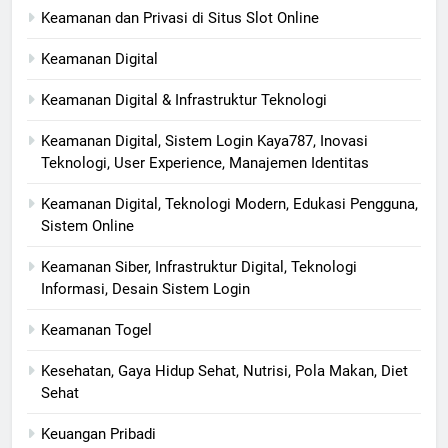
Keamanan dan Privasi di Situs Slot Online
Keamanan Digital
Keamanan Digital & Infrastruktur Teknologi
Keamanan Digital, Sistem Login Kaya787, Inovasi
Teknologi, User Experience, Manajemen Identitas
Keamanan Digital, Teknologi Modern, Edukasi Pengguna,
Sistem Online
Keamanan Siber, Infrastruktur Digital, Teknologi
Informasi, Desain Sistem Login
Keamanan Togel
Kesehatan, Gaya Hidup Sehat, Nutrisi, Pola Makan, Diet
Sehat
Keuangan Pribadi