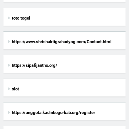
toto togel
https://www.shrishaktigrahudyog.com/Contact.html
https://sipafijantho.org/
slot
https://anggota.kadinbogorkab.org/register