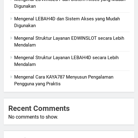
Digunakan
Mengenal LEBAH4D dan Sistem Akses yang Mudah
Digunakan
Mengenal Struktur Layanan EDWINSLOT secara Lebih
Mendalam
Mengenal Struktur Layanan LEBAH4D secara Lebih
Mendalam
Mengenal Cara KAYA787 Menyusun Pengalaman
Pengguna yang Praktis
Recent Comments
No comments to show.