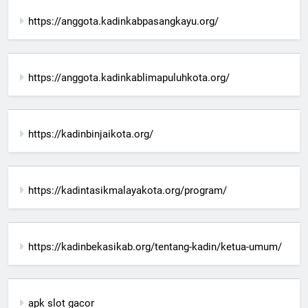
https://anggota.kadinkabpasangkayu.org/
https://anggota.kadinkablimapuluhkota.org/
https://kadinbinjaikota.org/
https://kadintasikmalayakota.org/program/
https://kadinbekasikab.org/tentang-kadin/ketua-umum/
apk slot gacor