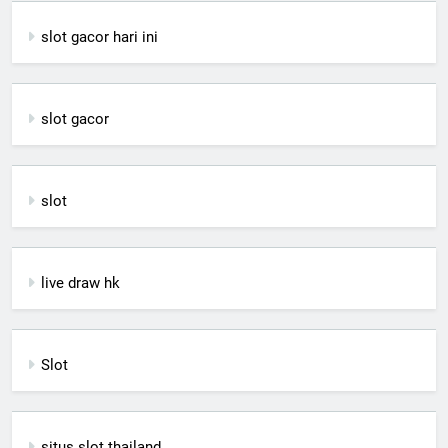
slot gacor hari ini
slot
gacor
slot
live draw hk
Slot
situs slot thailand