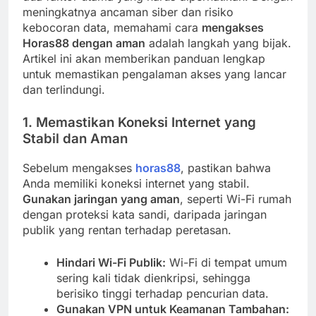
meningkatnya ancaman siber dan risiko
kebocoran data, memahami cara
mengakses
Horas88 dengan aman
adalah langkah yang bijak.
Artikel ini akan memberikan panduan lengkap
untuk memastikan pengalaman akses yang lancar
dan terlindungi.
1. Memastikan Koneksi Internet yang
Stabil dan Aman
Sebelum mengakses
horas88
, pastikan bahwa
Anda memiliki koneksi internet yang stabil.
Gunakan jaringan yang aman
, seperti Wi-Fi rumah
dengan proteksi kata sandi, daripada jaringan
publik yang rentan terhadap peretasan.
Hindari Wi-Fi Publik:
Wi-Fi di tempat umum
sering kali tidak dienkripsi, sehingga
berisiko tinggi terhadap pencurian data.
Gunakan VPN untuk Keamanan Tambahan: