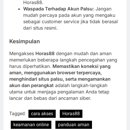
Horas88.
Waspada Terhadap Akun Palsu:
Jangan
mudah percaya pada akun yang mengaku
sebagai customer service jika tidak berasal
dari situs resmi.
Kesimpulan
Mengakses
Horas88
dengan mudah dan aman
memerlukan beberapa langkah pencegahan yang
harus diperhatikan.
Memastikan koneksi yang
aman, menggunakan browser terpercaya,
menghindari situs palsu, serta mengamankan
akun dan perangkat
adalah langkah-langkah
utama untuk menjaga pengalaman Anda tetap
lancar dan bebas dari ancaman siber.
Tagged:
cara akses
Horas88
keamanan online
panduan aman