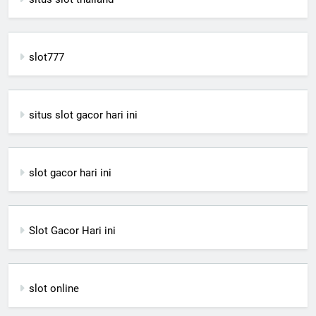
slot777
situs slot gacor hari ini
slot gacor hari ini
Slot Gacor Hari ini
slot online