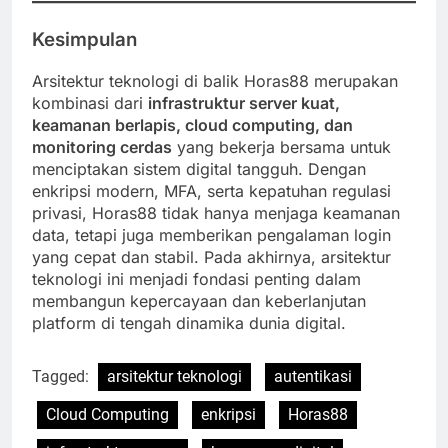
Kesimpulan
Arsitektur teknologi di balik Horas88 merupakan
kombinasi dari
infrastruktur server kuat,
keamanan berlapis, cloud computing, dan
monitoring cerdas
yang bekerja bersama untuk
menciptakan sistem digital tangguh. Dengan
enkripsi modern, MFA, serta kepatuhan regulasi
privasi, Horas88 tidak hanya menjaga keamanan
data, tetapi juga memberikan pengalaman login
yang cepat dan stabil. Pada akhirnya, arsitektur
teknologi ini menjadi fondasi penting dalam
membangun kepercayaan dan keberlanjutan
platform di tengah dinamika dunia digital.
Tagged:
arsitektur teknologi
autentikasi
Cloud Computing
enkripsi
Horas88