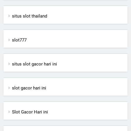
situs slot thailand
slot777
situs slot gacor hari ini
slot gacor hari ini
Slot Gacor Hari ini