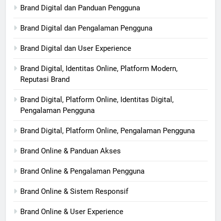
Brand Digital dan Panduan Pengguna
Brand Digital dan Pengalaman Pengguna
Brand Digital dan User Experience
Brand Digital, Identitas Online, Platform Modern,
Reputasi Brand
Brand Digital, Platform Online, Identitas Digital,
Pengalaman Pengguna
Brand Digital, Platform Online, Pengalaman Pengguna
Brand Online & Panduan Akses
Brand Online & Pengalaman Pengguna
Brand Online & Sistem Responsif
Brand Online & User Experience