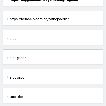
https://betaship.com.ng/orthopaedic/
slot
slot gacor
slot gacor
toto slot