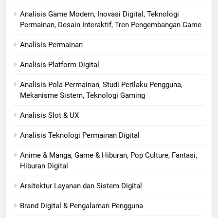
Analisis Game Modern, Inovasi Digital, Teknologi
Permainan, Desain Interaktif, Tren Pengembangan Game
Analisis Permainan
Analisis Platform Digital
Analisis Pola Permainan, Studi Perilaku Pengguna,
Mekanisme Sistem, Teknologi Gaming
Analisis Slot & UX
Analisis Teknologi Permainan Digital
Anime & Manga, Game & Hiburan, Pop Culture, Fantasi,
Hiburan Digital
Arsitektur Layanan dan Sistem Digital
Brand Digital & Pengalaman Pengguna