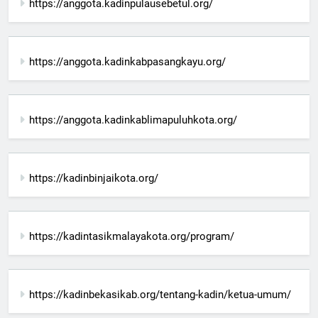
https://anggota.kadinpulausebetul.org/
https://anggota.kadinkabpasangkayu.org/
https://anggota.kadinkablimapuluhkota.org/
https://kadinbinjaikota.org/
https://kadintasikmalayakota.org/program/
https://kadinbekasikab.org/tentang-kadin/ketua-umum/