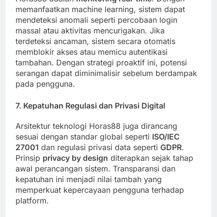
memanfaatkan machine learning, sistem dapat
mendeteksi anomali seperti percobaan login
massal atau aktivitas mencurigakan. Jika
terdeteksi ancaman, sistem secara otomatis
memblokir akses atau memicu autentikasi
tambahan. Dengan strategi proaktif ini, potensi
serangan dapat diminimalisir sebelum berdampak
pada pengguna.
7. Kepatuhan Regulasi dan Privasi Digital
Arsitektur teknologi Horas88 juga dirancang
sesuai dengan standar global seperti
ISO/IEC
27001
dan regulasi privasi data seperti
GDPR
.
Prinsip
privacy by design
diterapkan sejak tahap
awal perancangan sistem. Transparansi dan
kepatuhan ini menjadi nilai tambah yang
memperkuat kepercayaan pengguna terhadap
platform.