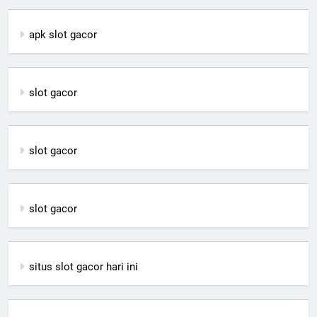
apk slot gacor
slot gacor
slot gacor
slot gacor
situs slot gacor hari ini