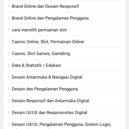
Brand Online dan Desain Responsif
Brand Online dan Pengalaman Pengguna
cara memilih permainan slot
Casino Online, Slot, Permainan Online
Casino, Slot Games, Gambling
Data & Statistik / Edukasi
Desain Antarmuka & Navigasi Digital
Desain dan Pengalaman Pengguna
Desain Responsif dan Antarmuka Digital
Desain UI/UX dan Responsivitas Digital
Desain UX/UI, Pengalaman Pengguna, Sistem Login,