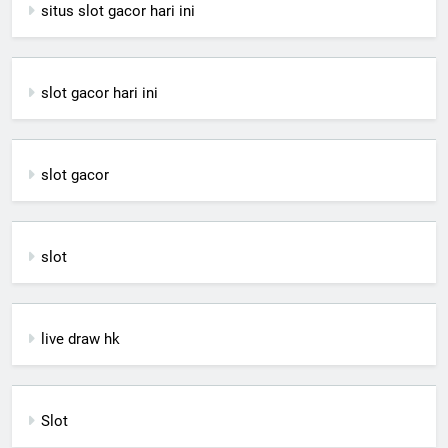
situs slot gacor hari ini
slot gacor hari ini
slot
gacor
slot
live draw hk
Slot