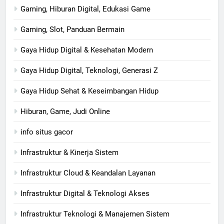
Gaming, Hiburan Digital, Edukasi Game
Gaming, Slot, Panduan Bermain
Gaya Hidup Digital & Kesehatan Modern
Gaya Hidup Digital, Teknologi, Generasi Z
Gaya Hidup Sehat & Keseimbangan Hidup
Hiburan, Game, Judi Online
info situs gacor
Infrastruktur & Kinerja Sistem
Infrastruktur Cloud & Keandalan Layanan
Infrastruktur Digital & Teknologi Akses
Infrastruktur Teknologi & Manajemen Sistem