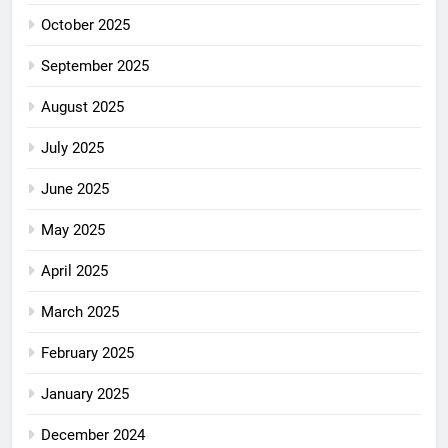
October 2025
September 2025
August 2025
July 2025
June 2025
May 2025
April 2025
March 2025
February 2025
January 2025
December 2024