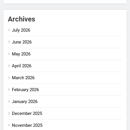
Archives
July 2026
June 2026
May 2026
April 2026
March 2026
February 2026
January 2026
December 2025
November 2025