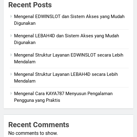
Recent Posts
Mengenal EDWINSLOT dan Sistem Akses yang Mudah
Digunakan
Mengenal LEBAH4D dan Sistem Akses yang Mudah
Digunakan
Mengenal Struktur Layanan EDWINSLOT secara Lebih
Mendalam
Mengenal Struktur Layanan LEBAH4D secara Lebih
Mendalam
Mengenal Cara KAYA787 Menyusun Pengalaman
Pengguna yang Praktis
Recent Comments
No comments to show.