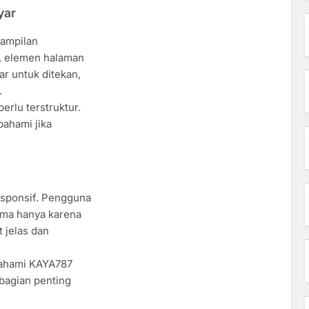
yar
tampilan
e, elemen halaman
ar untuk ditekan,
.
perlu terstruktur.
pahami jika
esponsif. Pengguna
ama hanya karena
 jelas dan
ahami KAYA787
bagian penting