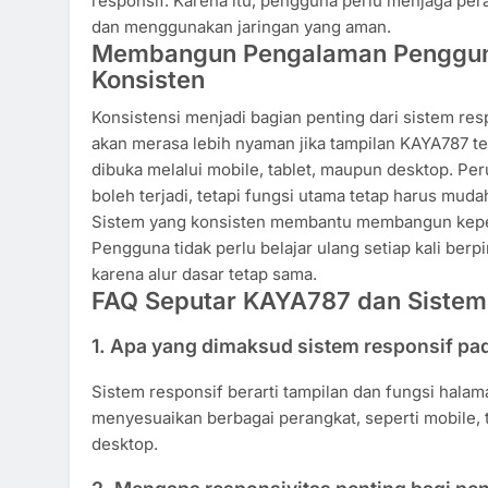
responsif. Karena itu, pengguna perlu menjaga pera
dan menggunakan jaringan yang aman.
Membangun Pengalaman Penggu
Konsisten
Konsistensi menjadi bagian penting dari sistem re
akan merasa lebih nyaman jika tampilan KAYA787 tet
dibuka melalui mobile, tablet, maupun desktop. Pe
boleh terjadi, tetapi fungsi utama tetap harus mudah
Sistem yang konsisten membantu membangun kep
Pengguna tidak perlu belajar ulang setiap kali ber
karena alur dasar tetap sama.
FAQ Seputar KAYA787 dan Sistem
1. Apa yang dimaksud sistem responsif p
Sistem responsif berarti tampilan dan fungsi halam
menyesuaikan berbagai perangkat, seperti mobile, t
desktop.