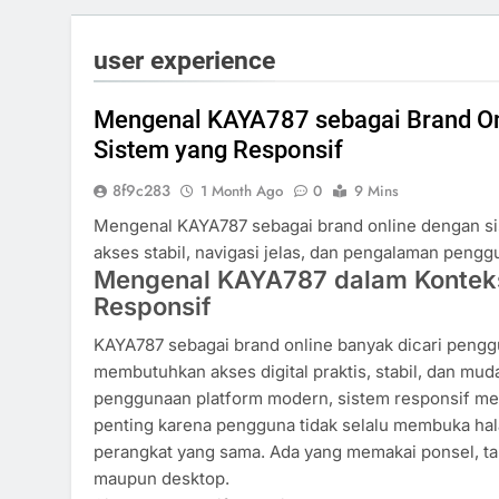
user experience
Mengenal KAYA787 sebagai Brand On
Sistem yang Responsif
8f9c283
1 Month Ago
0
9 Mins
Mengenal KAYA787 sebagai brand online dengan si
akses stabil, navigasi jelas, dan pengalaman peng
Mengenal KAYA787 dalam Kontek
Responsif
KAYA787 sebagai brand online banyak dicari peng
membutuhkan akses digital praktis, stabil, dan mu
penggunaan platform modern, sistem responsif men
penting karena pengguna tidak selalu membuka ha
perangkat yang sama. Ada yang memakai ponsel, tab
maupun desktop.