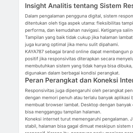
Insight Analitis tentang Sistem Re
Dalam pengalaman pengguna digital, sistem respon
ditentukan oleh tiga aspek utama: fleksibilitas tampi
performa, dan kemudahan navigasi. Ketiganya salin
Tampilan yang baik tidak cukup jika halaman lamba
juga kurang optimal jika menu sulit dipahami.
KAYA787 sebagai brand online dapat membangun p
positif jika responsivitas diterapkan secara menye
membutuhkan sistem yang tidak hanya bisa dibuka,
digunakan dalam berbagai kondisi perangkat.
Peran Perangkat dan Koneksi Inte
Responsivitas juga dipengaruhi oleh perangkat pe
dengan memori penuh atau terlalu banyak aplikasi b
membuat browser lambat. Desktop dengan banyak ek
bisa mengganggu tampilan halaman.
Koneksi internet turut memengaruhi pengalaman. Ji
stabil, halaman bisa gagal dimuat meskipun sistem