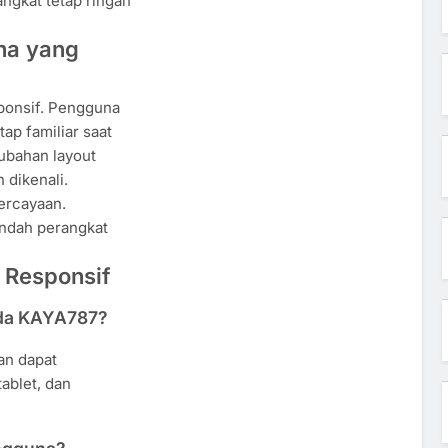
ngkat tetap ringan
na yang
sponsif. Pengguna
ap familiar saat
rubahan layout
 dikenali.
ercayaan.
pindah perangkat
 Responsif
ada KAYA787?
an dapat
ablet, dan