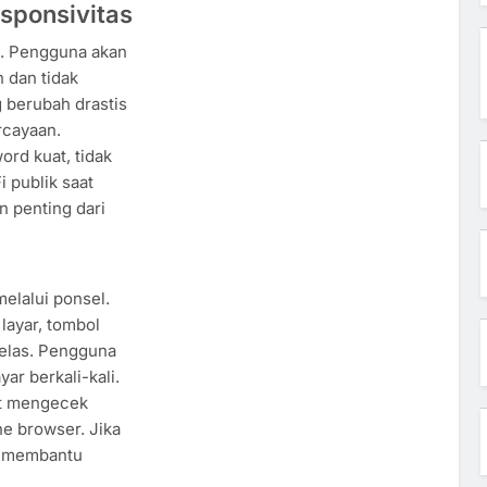
sponsivitas
n. Pengguna akan
n dan tidak
 berubah drastis
rcayaan.
rd kuat, tidak
 publik saat
 penting dari
lalui ponsel.
layar, tombol
jelas. Pengguna
r berkali-kali.
at mengecek
e browser. Jika
a membantu