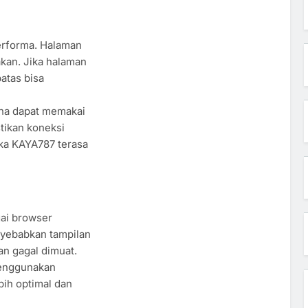
performa. Halaman
kan. Jika halaman
atas bisa
una dapat memakai
tikan koneksi
ka KAYA787 terasa
gai browser
nyebabkan tampilan
an gagal dimuat.
menggunakan
bih optimal dan