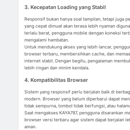
3. Kecepatan Loading yang Stabil
Responsif bukan hanya soal tampilan, tetapi juga 
yang cepat dimuat akan terasa lebih nyaman diguna
terlalu berat, pengguna mobile dengan koneksi terb
mengalami hambatan.
Untuk mendukung akses yang lebih lancar, pengg
browser terbaru, membersihkan cache, dan memas
internet stabil. Dengan begitu, pengalaman membu
lebih ringan dan minim kendala.
4. Kompatibilitas Browser
Sistem yang responsif perlu berjalan baik di berba
modern. Browser yang belum diperbarui dapat me
tidak sempurna, tombol tidak berfungsi, atau halam
Saat mengakses KAYA787, pengguna disarankan 
browser versi terbaru agar sistem dapat berjalan le
aman.