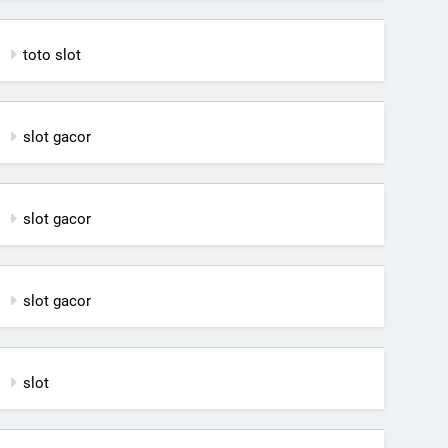
toto slot
slot gacor
slot gacor
slot gacor
slot