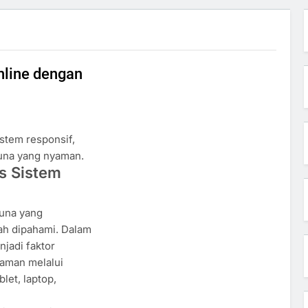
line dengan
stem responsif,
guna yang nyaman.
s Sistem
guna yang
dah dipahami. Dalam
jadi faktor
laman melalui
let, laptop,