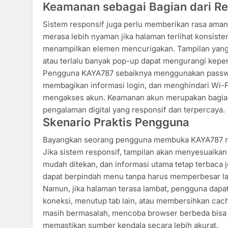
Keamanan sebagai Bagian dari Re
Sistem responsif juga perlu memberikan rasa ama
merasa lebih nyaman jika halaman terlihat konsiste
menampilkan elemen mencurigakan. Tampilan yang
atau terlalu banyak pop-up dapat mengurangi kepe
Pengguna KAYA787 sebaiknya menggunakan passwo
membagikan informasi login, dan menghindari Wi-Fi
mengakses akun. Keamanan akun merupakan bagian
pengalaman digital yang responsif dan terpercaya.
Skenario Praktis Pengguna
Bayangkan seorang pengguna membuka KAYA787 me
Jika sistem responsif, tampilan akan menyesuaikan 
mudah ditekan, dan informasi utama tetap terbaca 
dapat berpindah menu tanpa harus memperbesar laya
Namun, jika halaman terasa lambat, pengguna dap
koneksi, menutup tab lain, atau membersihkan cach
masih bermasalah, mencoba browser berbeda bis
memastikan sumber kendala secara lebih akurat.