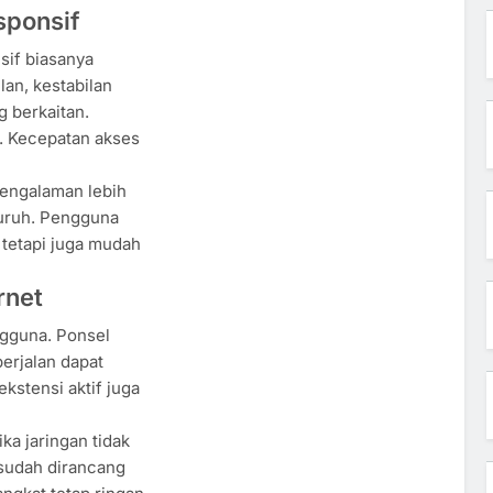
sponsif
sif biasanya
lan, kestabilan
g berkaitan.
t. Kecepatan akses
engalaman lebih
luruh. Pengguna
 tetapi juga mudah
rnet
ngguna. Ponsel
erjalan dapat
stensi aktif juga
ka jaringan tidak
 sudah dirancang