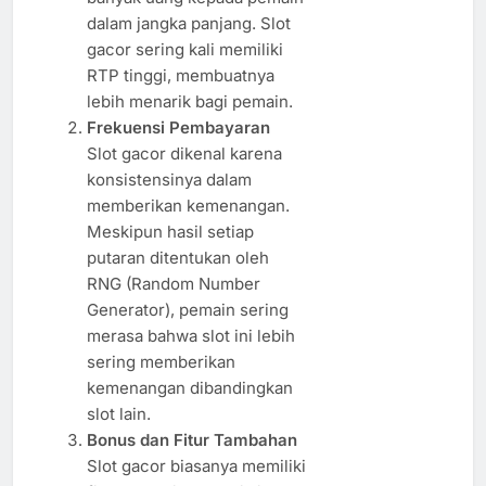
dalam jangka panjang. Slot
gacor sering kali memiliki
RTP tinggi, membuatnya
lebih menarik bagi pemain.
Frekuensi Pembayaran
Slot gacor dikenal karena
konsistensinya dalam
memberikan kemenangan.
Meskipun hasil setiap
putaran ditentukan oleh
RNG (Random Number
Generator), pemain sering
merasa bahwa slot ini lebih
sering memberikan
kemenangan dibandingkan
slot lain.
Bonus dan Fitur Tambahan
Slot gacor biasanya memiliki