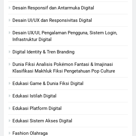
Desain Responsif dan Antarmuka Digital
Desain UI/UX dan Responsivitas Digital
Desain UX/UI, Pengalaman Pengguna, Sistem Login,
Infrastruktur Digital
Digital Identity & Tren Branding
Dunia Fiksi Analisis Pokémon Fantasi & Imajinasi
Klasifikasi Makhluk Fiksi Pengetahuan Pop Culture
Edukasi Game & Dunia Fiksi Digital
Edukasi Istilah Digital
Edukasi Platform Digital
Edukasi Sistem Akses Digital
Fashion Olahraga