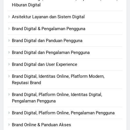
Hiburan Digital
Arsitektur Layanan dan Sistem Digital
Brand Digital & Pengalaman Pengguna
Brand Digital dan Panduan Pengguna
Brand Digital dan Pengalaman Pengguna
Brand Digital dan User Experience
Brand Digital, Identitas Online, Platform Modern,
Reputasi Brand
Brand Digital, Platform Online, Identitas Digital,
Pengalaman Pengguna
Brand Digital, Platform Online, Pengalaman Pengguna
Brand Online & Panduan Akses