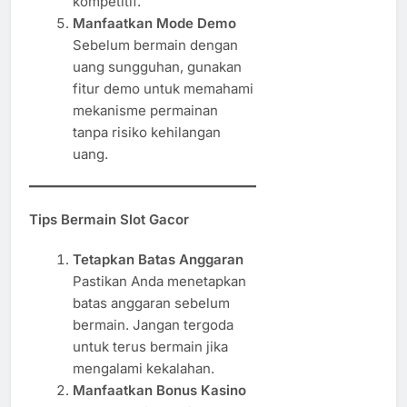
kompetitif.
Manfaatkan Mode Demo
Sebelum bermain dengan
uang sungguhan, gunakan
fitur demo untuk memahami
mekanisme permainan
tanpa risiko kehilangan
uang.
Tips Bermain Slot Gacor
Tetapkan Batas Anggaran
Pastikan Anda menetapkan
batas anggaran sebelum
bermain. Jangan tergoda
untuk terus bermain jika
mengalami kekalahan.
Manfaatkan Bonus Kasino