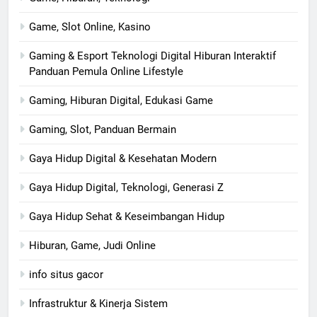
Game, Slot Online, Kasino
Gaming & Esport Teknologi Digital Hiburan Interaktif
Panduan Pemula Online Lifestyle
Gaming, Hiburan Digital, Edukasi Game
Gaming, Slot, Panduan Bermain
Gaya Hidup Digital & Kesehatan Modern
Gaya Hidup Digital, Teknologi, Generasi Z
Gaya Hidup Sehat & Keseimbangan Hidup
Hiburan, Game, Judi Online
info situs gacor
Infrastruktur & Kinerja Sistem