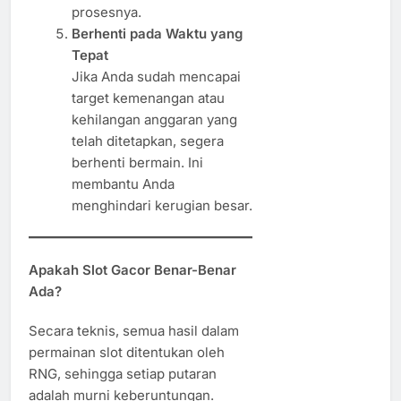
prosesnya.
Berhenti pada Waktu yang
Tepat
Jika Anda sudah mencapai
target kemenangan atau
kehilangan anggaran yang
telah ditetapkan, segera
berhenti bermain. Ini
membantu Anda
menghindari kerugian besar.
Apakah Slot Gacor Benar-Benar
Ada?
Secara teknis, semua hasil dalam
permainan slot ditentukan oleh
RNG, sehingga setiap putaran
adalah murni keberuntungan.