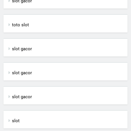
slot gacor
toto slot
slot gacor
slot gacor
slot gacor
slot