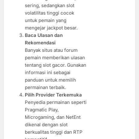
sering, sedangkan slot
volatilitas tinggi cocok
untuk pemain yang
mengejar jackpot besar.
Baca Ulasan dan
Rekomendasi
Banyak situs atau forum
pemain memberikan ulasan
tentang slot gacor. Gunakan
informasi ini sebagai
panduan untuk memilih
permainan terbaik.
Pilih Provider Terkemuka
Penyedia permainan seperti
Pragmatic Play,
Microgaming, dan NetEnt
dikenal dengan slot
berkualitas tinggi dan RTP