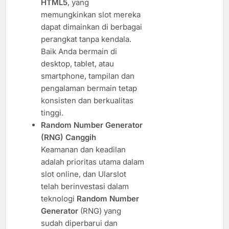
HTML5
, yang
memungkinkan slot mereka
dapat dimainkan di berbagai
perangkat tanpa kendala.
Baik Anda bermain di
desktop, tablet, atau
smartphone, tampilan dan
pengalaman bermain tetap
konsisten dan berkualitas
tinggi.
Random Number Generator
(RNG) Canggih
Keamanan dan keadilan
adalah prioritas utama dalam
slot online, dan Ularslot
telah berinvestasi dalam
teknologi
Random Number
Generator
(RNG) yang
sudah diperbarui dan