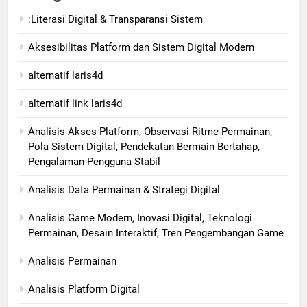
:Literasi Digital & Transparansi Sistem
Aksesibilitas Platform dan Sistem Digital Modern
alternatif laris4d
alternatif link laris4d
Analisis Akses Platform, Observasi Ritme Permainan,
Pola Sistem Digital, Pendekatan Bermain Bertahap,
Pengalaman Pengguna Stabil
Analisis Data Permainan & Strategi Digital
Analisis Game Modern, Inovasi Digital, Teknologi
Permainan, Desain Interaktif, Tren Pengembangan Game
Analisis Permainan
Analisis Platform Digital