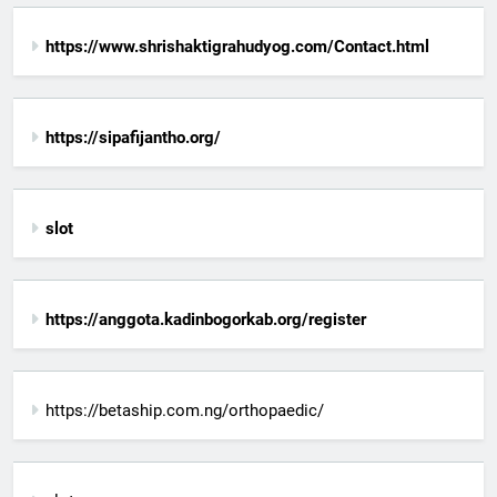
https://www.shrishaktigrahudyog.com/Contact.html
https://sipafijantho.org/
slot
https://anggota.kadinbogorkab.org/register
https://betaship.com.ng/orthopaedic/