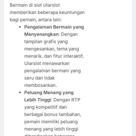
Bermain di slot Ularslot
memberikan beberapa keuntungan
bagi pemain, antara lain:
Pengalaman Bermain yang
Menyenangkan
: Dengan
tampilan grafis yang
mengesankan, tema yang
menarik, dan fitur interaktif,
Ularslot menawarkan
pengalaman bermain yang
seru dan tidak
membosankan.
Peluang Menang yang
Lebih Tinggi
: Dengan RTP
yang kompetitif dan
berbagai bonus tambahan,
pemain memiliki peluang
menang yang lebih tinggi