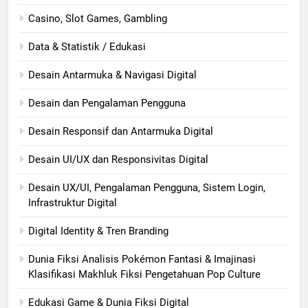
Casino, Slot Games, Gambling
Data & Statistik / Edukasi
Desain Antarmuka & Navigasi Digital
Desain dan Pengalaman Pengguna
Desain Responsif dan Antarmuka Digital
Desain UI/UX dan Responsivitas Digital
Desain UX/UI, Pengalaman Pengguna, Sistem Login,
Infrastruktur Digital
Digital Identity & Tren Branding
Dunia Fiksi Analisis Pokémon Fantasi & Imajinasi
Klasifikasi Makhluk Fiksi Pengetahuan Pop Culture
Edukasi Game & Dunia Fiksi Digital