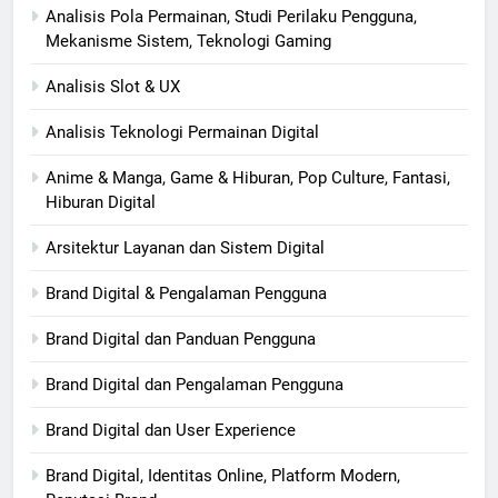
Analisis Pola Permainan, Studi Perilaku Pengguna,
Mekanisme Sistem, Teknologi Gaming
Analisis Slot & UX
Analisis Teknologi Permainan Digital
Anime & Manga, Game & Hiburan, Pop Culture, Fantasi,
Hiburan Digital
Arsitektur Layanan dan Sistem Digital
Brand Digital & Pengalaman Pengguna
Brand Digital dan Panduan Pengguna
Brand Digital dan Pengalaman Pengguna
Brand Digital dan User Experience
Brand Digital, Identitas Online, Platform Modern,