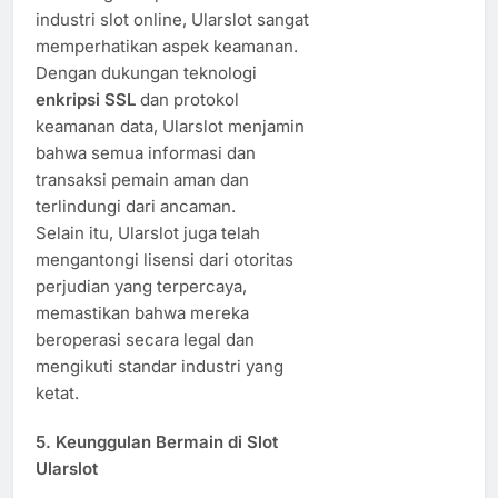
industri slot online, Ularslot sangat
memperhatikan aspek keamanan.
Dengan dukungan teknologi
enkripsi SSL
dan protokol
keamanan data, Ularslot menjamin
bahwa semua informasi dan
transaksi pemain aman dan
terlindungi dari ancaman.
Selain itu, Ularslot juga telah
mengantongi lisensi dari otoritas
perjudian yang terpercaya,
memastikan bahwa mereka
beroperasi secara legal dan
mengikuti standar industri yang
ketat.
5.
Keunggulan Bermain di Slot
Ularslot