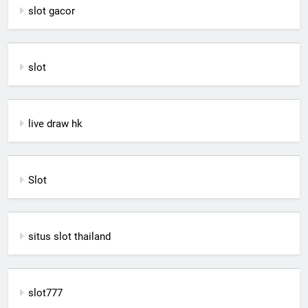
slot
gacor
slot
live draw hk
Slot
situs slot thailand
slot777