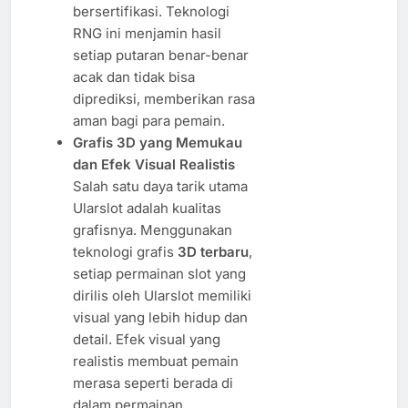
bersertifikasi. Teknologi
RNG ini menjamin hasil
setiap putaran benar-benar
acak dan tidak bisa
diprediksi, memberikan rasa
aman bagi para pemain.
Grafis 3D yang Memukau
dan Efek Visual Realistis
Salah satu daya tarik utama
Ularslot adalah kualitas
grafisnya. Menggunakan
teknologi grafis
3D terbaru
,
setiap permainan slot yang
dirilis oleh Ularslot memiliki
visual yang lebih hidup dan
detail. Efek visual yang
realistis membuat pemain
merasa seperti berada di
dalam permainan,