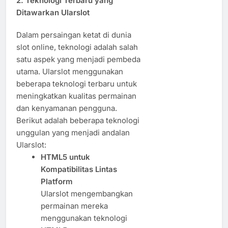
2.
Teknologi Terbaru yang
Ditawarkan Ularslot
Dalam persaingan ketat di dunia
slot online, teknologi adalah salah
satu aspek yang menjadi pembeda
utama. Ularslot menggunakan
beberapa teknologi terbaru untuk
meningkatkan kualitas permainan
dan kenyamanan pengguna.
Berikut adalah beberapa teknologi
unggulan yang menjadi andalan
Ularslot:
HTML5 untuk
Kompatibilitas Lintas
Platform
Ularslot mengembangkan
permainan mereka
menggunakan teknologi