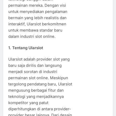
permainan mereka. Dengan visi
untuk menyediakan pengalaman
bermain yang lebih realistis dan
interaktif, Ularslot berkomitmen
untuk membawa standar baru
dalam industri slot online.
1.
Tentang Ularslot
Ularslot adalah provider slot yang
baru saja dirilis dan langsung
menjadi sorotan di industri
permainan slot online. Meskipun
tergolong pendatang baru, Ularslot
mengusung berbagai fitur dan
teknologi yang menjadikannya
kompetitor yang patut
diperhitungkan di antara provider-
provider besar lainnya. Dari desain