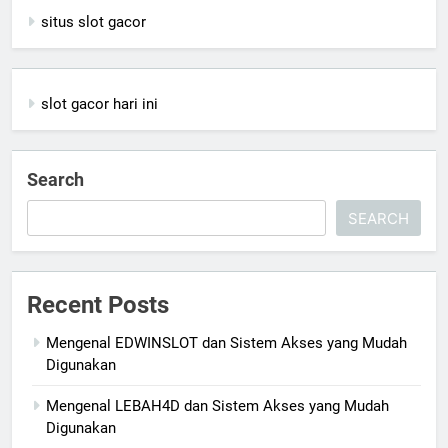
situs slot gacor
slot gacor hari ini
Search
SEARCH
Recent Posts
Mengenal EDWINSLOT dan Sistem Akses yang Mudah
Digunakan
Mengenal LEBAH4D dan Sistem Akses yang Mudah
Digunakan