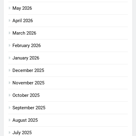
May 2026
April 2026
March 2026
February 2026
January 2026
December 2025
November 2025
October 2025
September 2025
August 2025
July 2025