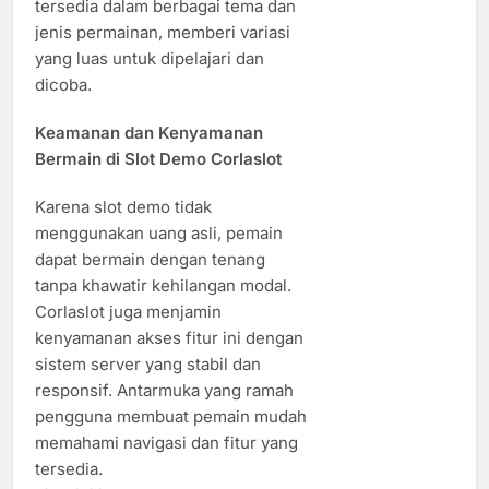
tersedia dalam berbagai tema dan
jenis permainan, memberi variasi
yang luas untuk dipelajari dan
dicoba.
Keamanan dan Kenyamanan
Bermain di Slot Demo Corlaslot
Karena slot demo tidak
menggunakan uang asli, pemain
dapat bermain dengan tenang
tanpa khawatir kehilangan modal.
Corlaslot juga menjamin
kenyamanan akses fitur ini dengan
sistem server yang stabil dan
responsif. Antarmuka yang ramah
pengguna membuat pemain mudah
memahami navigasi dan fitur yang
tersedia.