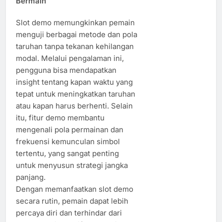
Bermain
Slot demo memungkinkan pemain
menguji berbagai metode dan pola
taruhan tanpa tekanan kehilangan
modal. Melalui pengalaman ini,
pengguna bisa mendapatkan
insight tentang kapan waktu yang
tepat untuk meningkatkan taruhan
atau kapan harus berhenti. Selain
itu, fitur demo membantu
mengenali pola permainan dan
frekuensi kemunculan simbol
tertentu, yang sangat penting
untuk menyusun strategi jangka
panjang.
Dengan memanfaatkan slot demo
secara rutin, pemain dapat lebih
percaya diri dan terhindar dari