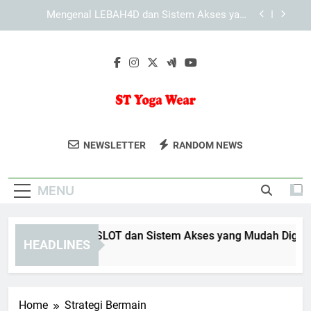
Skip
Mengenal Struktur Layanan EDWINSLOT secara
to
Lebih Mendalam
content
Mengenal Struktur Layanan LEBAH4D secara
Lebih Mendalam
Mengenal EDWINSLOT dan Sistem Akses yang
Mudah Digunakan
Mengenal LEBAH4D dan Sistem Akses yang
Mudah Digunakan
ST Yoga Wear
Dapatkan Pakaian Yoga Berkualitas Di
Mengenal Struktur Layanan EDWINSLOT secara
NEWSLETTER
RANDOM NEWS
Lebih Mendalam
ST Yoga Wear. Untuk Kenyamanan Dan
Mengenal Struktur Layanan LEBAH4D secara
Gaya Saat Berlatih.
Lebih Mendalam
MENU
ngenal EDWINSLOT dan Sistem Akses yang Mudah Digunaka
HEADLINES
Week Ago
Home
Strategi Bermain