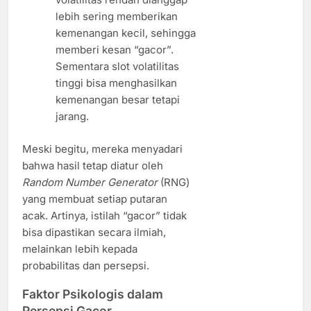
lebih sering memberikan
kemenangan kecil, sehingga
memberi kesan “gacor”.
Sementara slot volatilitas
tinggi bisa menghasilkan
kemenangan besar tetapi
jarang.
Meski begitu, mereka menyadari
bahwa hasil tetap diatur oleh
Random Number Generator
(RNG)
yang membuat setiap putaran
acak. Artinya, istilah “gacor” tidak
bisa dipastikan secara ilmiah,
melainkan lebih kepada
probabilitas dan persepsi.
Faktor Psikologis dalam
Persepsi Gacor