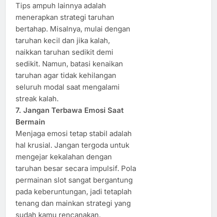
Tips ampuh lainnya adalah
menerapkan strategi taruhan
bertahap. Misalnya, mulai dengan
taruhan kecil dan jika kalah,
naikkan taruhan sedikit demi
sedikit. Namun, batasi kenaikan
taruhan agar tidak kehilangan
seluruh modal saat mengalami
streak kalah.
7. Jangan Terbawa Emosi Saat
Bermain
Menjaga emosi tetap stabil adalah
hal krusial. Jangan tergoda untuk
mengejar kekalahan dengan
taruhan besar secara impulsif. Pola
permainan slot sangat bergantung
pada keberuntungan, jadi tetaplah
tenang dan mainkan strategi yang
sudah kamu rencanakan.