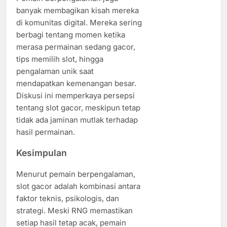
banyak membagikan kisah mereka
di komunitas digital. Mereka sering
berbagi tentang momen ketika
merasa permainan sedang gacor,
tips memilih slot, hingga
pengalaman unik saat
mendapatkan kemenangan besar.
Diskusi ini memperkaya persepsi
tentang slot gacor, meskipun tetap
tidak ada jaminan mutlak terhadap
hasil permainan.
Kesimpulan
Menurut pemain berpengalaman,
slot gacor adalah kombinasi antara
faktor teknis, psikologis, dan
strategi. Meski RNG memastikan
setiap hasil tetap acak, pemain