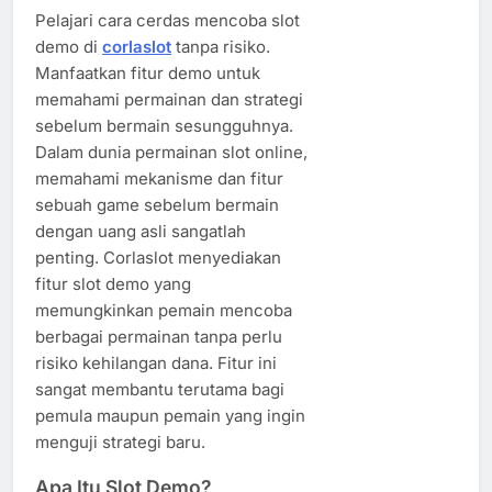
Pelajari cara cerdas mencoba slot
demo di
corlaslot
tanpa risiko.
Manfaatkan fitur demo untuk
memahami permainan dan strategi
sebelum bermain sesungguhnya.
Dalam dunia permainan slot online,
memahami mekanisme dan fitur
sebuah game sebelum bermain
dengan uang asli sangatlah
penting. Corlaslot menyediakan
fitur slot demo yang
memungkinkan pemain mencoba
berbagai permainan tanpa perlu
risiko kehilangan dana. Fitur ini
sangat membantu terutama bagi
pemula maupun pemain yang ingin
menguji strategi baru.
Apa Itu Slot Demo?