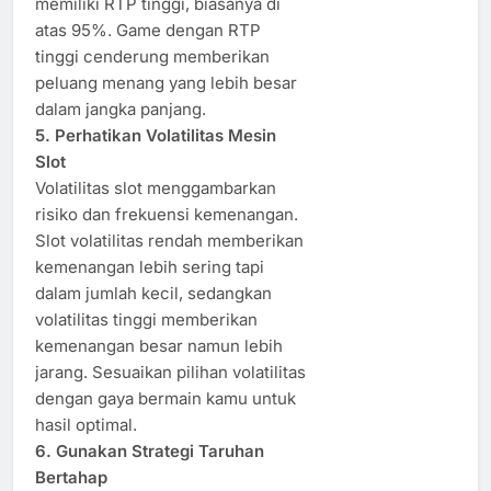
memiliki RTP tinggi, biasanya di
atas 95%. Game dengan RTP
tinggi cenderung memberikan
peluang menang yang lebih besar
dalam jangka panjang.
5. Perhatikan Volatilitas Mesin
Slot
Volatilitas slot menggambarkan
risiko dan frekuensi kemenangan.
Slot volatilitas rendah memberikan
kemenangan lebih sering tapi
dalam jumlah kecil, sedangkan
volatilitas tinggi memberikan
kemenangan besar namun lebih
jarang. Sesuaikan pilihan volatilitas
dengan gaya bermain kamu untuk
hasil optimal.
6. Gunakan Strategi Taruhan
Bertahap