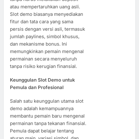
atau mempertaruhkan uang asli.
Slot demo biasanya menyediakan
fitur dan tata cara yang sama
persis dengan versi asli, termasuk
jumlah paylines, simbol khusus,
dan mekanisme bonus. Ini
memungkinkan pemain mengenal
permainan secara menyeluruh
tanpa risiko kerugian finansial.
Keunggulan Slot Demo untuk
Pemula dan Profesional
Salah satu keunggulan utama slot
demo adalah kemampuannya
membantu pemain baru mengenal
permainan tanpa tekanan finansial.
Pemula dapat belajar tentang
aturan main, variasi simbol, dan