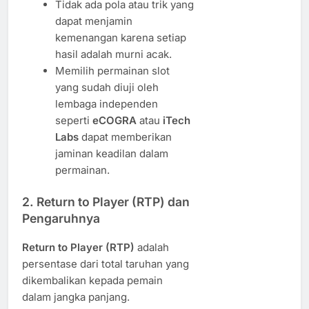
Tidak ada pola atau trik yang
dapat menjamin
kemenangan karena setiap
hasil adalah murni acak.
Memilih permainan slot
yang sudah diuji oleh
lembaga independen
seperti
eCOGRA
atau
iTech
Labs
dapat memberikan
jaminan keadilan dalam
permainan.
2.
Return to Player (RTP) dan
Pengaruhnya
Return to Player (RTP)
adalah
persentase dari total taruhan yang
dikembalikan kepada pemain
dalam jangka panjang.