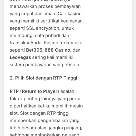
menawarkan proses pembayaran
yang cepat dan aman. Cari kasino
yang memiliki sertifikat keamanan,
seperti SSL encryption, untuk
melindungi data pribadi dan
transaksi Anda. Kasino terkemuka
seperti
Bet365
,
888 Casino
, dan
LeoVegas
sering kali memiliki
sistem pembayaran yang efisien.
2. Pilih Slot dengan RTP Tinggi
RTP (Return to Player)
adalah
faktor penting lainnya yang perlu
diperhatikan ketika memilih mesin
slot. Slot dengan RTP tinggi
memberikan pengembalian yang
lebih besar dalam jangka panjang,
sehingga meningkatkan peluang