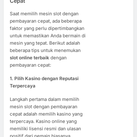
Cepat
Saat memilih mesin slot dengan
pembayaran cepat, ada beberapa
faktor yang perlu dipertimbangkan
untuk memastikan Anda bermain di
mesin yang tepat. Berikut adalah
beberapa tips untuk menemukan
slot online terbaik
dengan
pembayaran cepat:
1. Pilih Kasino dengan Reputasi
Terpercaya
Langkah pertama dalam memilih
mesin slot dengan pembayaran
cepat adalah memilih kasino yang
terpercaya. Kasino online yang
memiliki lisensi resmi dan ulasan
positif dari pemain biasanya