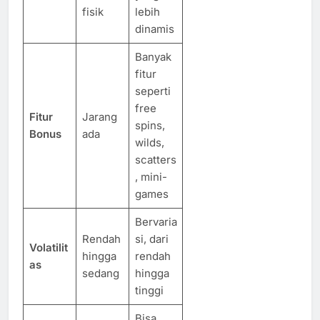
fisik
lebih
dinamis
Banyak
fitur
seperti
free
Fitur
Jarang
spins,
Bonus
ada
wilds,
scatters
, mini-
games
Bervaria
Rendah
si, dari
Volatilit
hingga
rendah
as
sedang
hingga
tinggi
Bisa