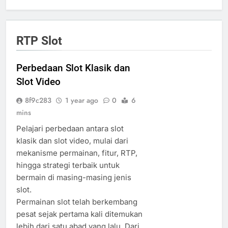
RTP Slot
Perbedaan Slot Klasik dan
Slot Video
8f9c283
1 year ago
0
6
mins
Pelajari perbedaan antara slot
klasik dan slot video, mulai dari
mekanisme permainan, fitur, RTP,
hingga strategi terbaik untuk
bermain di masing-masing jenis
slot.
Permainan slot telah berkembang
pesat sejak pertama kali ditemukan
lebih dari satu abad yang lalu. Dari