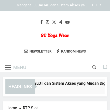
Skip
Mengenal Struktur Layanan EDWINSLOT secara
to
Lebih Mendalam
content
Mengenal Struktur Layanan LEBAH4D secara
Lebih Mendalam
Mengenal EDWINSLOT dan Sistem Akses yang
Mudah Digunakan
Mengenal LEBAH4D dan Sistem Akses yang
Mudah Digunakan
ST Yoga Wear
Dapatkan Pakaian Yoga Berkualitas Di
Mengenal Struktur Layanan EDWINSLOT secara
NEWSLETTER
RANDOM NEWS
Lebih Mendalam
ST Yoga Wear. Untuk Kenyamanan Dan
Mengenal Struktur Layanan LEBAH4D secara
Gaya Saat Berlatih.
Lebih Mendalam
MENU
ngenal EDWINSLOT dan Sistem Akses yang Mudah Digunaka
HEADLINES
Weeks Ago
Home
RTP Slot