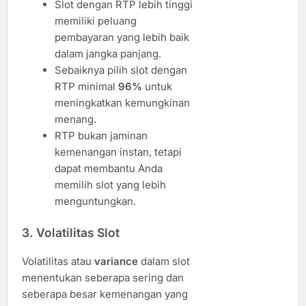
Slot dengan RTP lebih tinggi
memiliki peluang
pembayaran yang lebih baik
dalam jangka panjang.
Sebaiknya pilih slot dengan
RTP minimal
96%
untuk
meningkatkan kemungkinan
menang.
RTP bukan jaminan
kemenangan instan, tetapi
dapat membantu Anda
memilih slot yang lebih
menguntungkan.
3.
Volatilitas Slot
Volatilitas atau
variance
dalam slot
menentukan seberapa sering dan
seberapa besar kemenangan yang