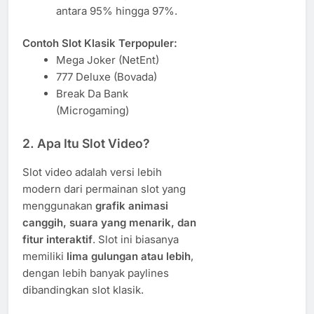
antara 95% hingga 97%.
Contoh Slot Klasik Terpopuler:
Mega Joker (NetEnt)
777 Deluxe (Bovada)
Break Da Bank
(Microgaming)
2. Apa Itu Slot Video?
Slot video adalah versi lebih
modern dari permainan slot yang
menggunakan
grafik animasi
canggih, suara yang menarik, dan
fitur interaktif
. Slot ini biasanya
memiliki
lima gulungan atau lebih
,
dengan lebih banyak paylines
dibandingkan slot klasik.