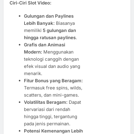
Ciri-Ciri Slot Video:
Gulungan dan Paylines
Lebih Banyak:
Biasanya
memiliki
5 gulungan dan
hingga ratusan paylines
.
Grafis dan Animasi
Modern:
Menggunakan
teknologi canggih dengan
efek visual dan audio yang
menarik.
Fitur Bonus yang Beragam:
Termasuk free spins, wilds,
scatters, dan mini-games.
Volatilitas Beragam:
Dapat
bervariasi dari rendah
hingga tinggi, tergantung
pada jenis permainan.
Potensi Kemenangan Lebih