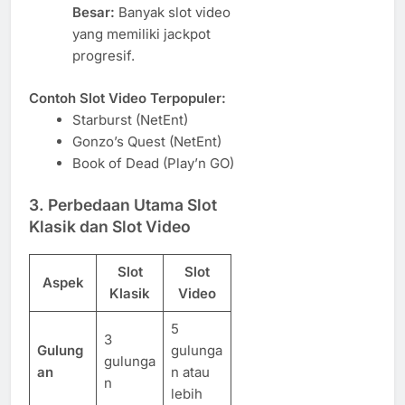
Besar:
Banyak slot video
yang memiliki jackpot
progresif.
Contoh Slot Video Terpopuler:
Starburst (NetEnt)
Gonzo’s Quest (NetEnt)
Book of Dead (Play’n GO)
3. Perbedaan Utama Slot
Klasik dan Slot Video
Slot
Slot
Aspek
Klasik
Video
5
3
Gulung
gulunga
gulunga
an
n atau
n
lebih