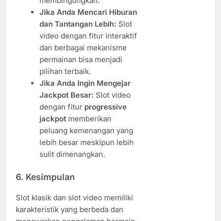
membingungkan.
Jika Anda Mencari Hiburan
dan Tantangan Lebih:
Slot
video dengan fitur interaktif
dan berbagai mekanisme
permainan bisa menjadi
pilihan terbaik.
Jika Anda Ingin Mengejar
Jackpot Besar:
Slot video
dengan fitur
progressive
jackpot
memberikan
peluang kemenangan yang
lebih besar meskipun lebih
sulit dimenangkan.
6. Kesimpulan
Slot klasik dan slot video memiliki
karakteristik yang berbeda dan