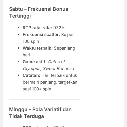
Sabtu – Frekuensi Bonus
Tertinggi
RTP rata-rata:
97.2%
Frekuensi scatter:
3x per
100 spin
Waktu terbaik:
Sepanjang
hari
Game aktif:
Gates of
Olympus, Sweet Bonanza
Catatan:
Hari terbaik untuk
bermain panjang, targetkan
sesi 100+ spin
Minggu – Pola Variatif dan
Tidak Terduga