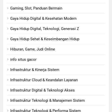
Gaming, Slot, Panduan Bermain
Gaya Hidup Digital & Kesehatan Modern
Gaya Hidup Digital, Teknologi, Generasi Z
Gaya Hidup Sehat & Keseimbangan Hidup
Hiburan, Game, Judi Online
info situs gacor
Infrastruktur & Kinerja Sistem
Infrastruktur Cloud & Keandalan Layanan
Infrastruktur Digital & Teknologi Akses
Infrastruktur Teknologi & Manajemen Sistem
Infrastruktur Teknologi & Performa Sistem