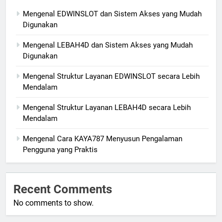
Mengenal EDWINSLOT dan Sistem Akses yang Mudah
Digunakan
Mengenal LEBAH4D dan Sistem Akses yang Mudah
Digunakan
Mengenal Struktur Layanan EDWINSLOT secara Lebih
Mendalam
Mengenal Struktur Layanan LEBAH4D secara Lebih
Mendalam
Mengenal Cara KAYA787 Menyusun Pengalaman
Pengguna yang Praktis
Recent Comments
No comments to show.