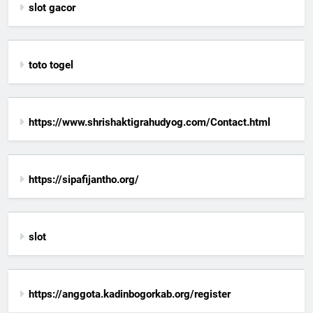
slot gacor
toto togel
https://www.shrishaktigrahudyog.com/Contact.html
https://sipafijantho.org/
slot
https://anggota.kadinbogorkab.org/register