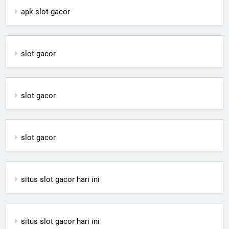
apk slot gacor
slot gacor
slot gacor
slot gacor
situs slot gacor hari ini
situs slot gacor hari ini