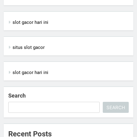
slot gacor hari ini
situs slot gacor
slot gacor hari ini
Search
SEARCH
Recent Posts