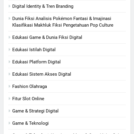
Digital Identity & Tren Branding
Dunia Fiksi Analisis Pokémon Fantasi & Imajinasi
Klasifikasi Makhluk Fiksi Pengetahuan Pop Culture
Edukasi Game & Dunia Fiksi Digital
Edukasi Istilah Digital
Edukasi Platform Digital
Edukasi Sistem Akses Digital
Fashion Olahraga
Fitur Slot Online
Game & Strategi Digital
Game & Teknologi