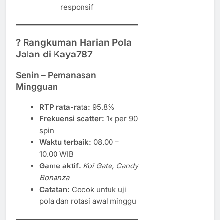
responsif
?️ Rangkuman Harian Pola
Jalan di Kaya787
Senin – Pemanasan
Mingguan
RTP rata-rata:
95.8%
Frekuensi scatter:
1x per 90
spin
Waktu terbaik:
08.00 –
10.00 WIB
Game aktif:
Koi Gate, Candy
Bonanza
Catatan:
Cocok untuk uji
pola dan rotasi awal minggu