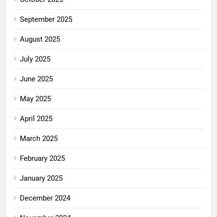
September 2025
August 2025
July 2025
June 2025
May 2025
April 2025
March 2025
February 2025
January 2025
December 2024