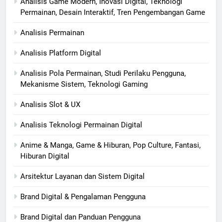
Analisis Game Modern, Inovasi Digital, Teknologi
Permainan, Desain Interaktif, Tren Pengembangan Game
Analisis Permainan
Analisis Platform Digital
Analisis Pola Permainan, Studi Perilaku Pengguna,
Mekanisme Sistem, Teknologi Gaming
Analisis Slot & UX
Analisis Teknologi Permainan Digital
Anime & Manga, Game & Hiburan, Pop Culture, Fantasi,
Hiburan Digital
Arsitektur Layanan dan Sistem Digital
Brand Digital & Pengalaman Pengguna
Brand Digital dan Panduan Pengguna