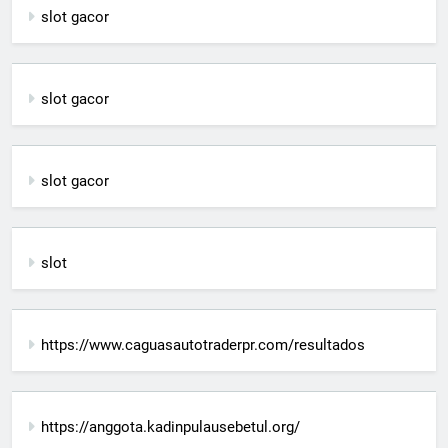
slot gacor
slot gacor
slot gacor
slot
https://www.caguasautotraderpr.com/resultados
https://anggota.kadinpulausebetul.org/