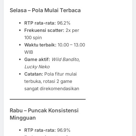
Selasa – Pola Mulai Terbaca
RTP rata-rata:
96.2%
Frekuensi scatter:
2x per
100 spin
Waktu terbaik:
10.00 – 13.00
WIB
Game aktif:
Wild Bandito,
Lucky Neko
Catatan:
Pola fitur mulai
terbuka, rotasi 2 game
sangat direkomendasikan
Rabu – Puncak Konsistensi
Mingguan
RTP rata-rata:
96.9%