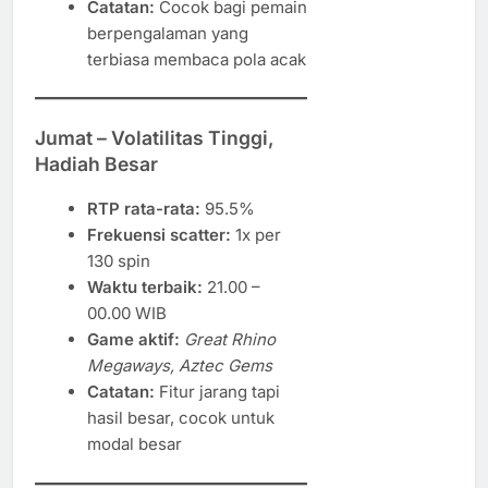
Catatan:
Cocok bagi pemain
berpengalaman yang
terbiasa membaca pola acak
Jumat – Volatilitas Tinggi,
Hadiah Besar
RTP rata-rata:
95.5%
Frekuensi scatter:
1x per
130 spin
Waktu terbaik:
21.00 –
00.00 WIB
Game aktif:
Great Rhino
Megaways, Aztec Gems
Catatan:
Fitur jarang tapi
hasil besar, cocok untuk
modal besar