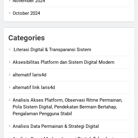
November 2024
October 2024
Categories
:Literasi Digital & Transparansi Sistem
Aksesibilitas Platform dan Sistem Digital Modern
alternatif laris4d
alternatif link laris4d
Analisis Akses Platform, Observasi Ritme Permainan,
Pola Sistem Digital, Pendekatan Bermain Bertahap,
Pengalaman Pengguna Stabil
Analisis Data Permainan & Strategi Digital