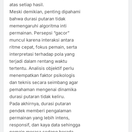
atas setiap hasil.
Meski demikian, penting dipahami
bahwa durasi putaran tidak
memengaruhi algoritma inti
permainan. Persepsi “gacor”
muncul karena interaksi antara
ritme cepat, fokus pemain, serta
interpretasi terhadap pola yang
terjadi dalam rentang waktu
tertentu. Analisis objektif perlu
menempatkan faktor psikologis
dan teknis secara seimbang agar
pemahaman mengenai dinamika
durasi putaran tidak keliru.
Pada akhirnya, durasi putaran
pendek memberi pengalaman
permainan yang lebih intens,
responsif, dan kaya data sehingga
pemain merasa sedang berada