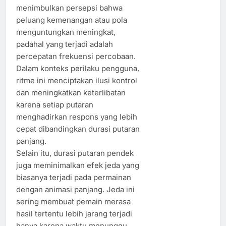
menimbulkan persepsi bahwa
peluang kemenangan atau pola
menguntungkan meningkat,
padahal yang terjadi adalah
percepatan frekuensi percobaan.
Dalam konteks perilaku pengguna,
ritme ini menciptakan ilusi kontrol
dan meningkatkan keterlibatan
karena setiap putaran
menghadirkan respons yang lebih
cepat dibandingkan durasi putaran
panjang.
Selain itu, durasi putaran pendek
juga meminimalkan efek jeda yang
biasanya terjadi pada permainan
dengan animasi panjang. Jeda ini
sering membuat pemain merasa
hasil tertentu lebih jarang terjadi
hanya karena waktu menunggu