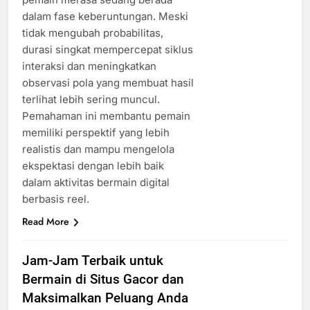
dalam fase keberuntungan. Meski
tidak mengubah probabilitas,
durasi singkat mempercepat siklus
interaksi dan meningkatkan
observasi pola yang membuat hasil
terlihat lebih sering muncul.
Pemahaman ini membantu pemain
memiliki perspektif yang lebih
realistis dan mampu mengelola
ekspektasi dengan lebih baik
dalam aktivitas bermain digital
berbasis reel.
Read More
Jam-Jam Terbaik untuk
Bermain di Situs Gacor dan
Maksimalkan Peluang Anda