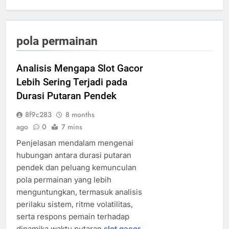
pola permainan
Analisis Mengapa Slot Gacor
Lebih Sering Terjadi pada
Durasi Putaran Pendek
8f9c283
8 months
ago
0
7 mins
Penjelasan mendalam mengenai
hubungan antara durasi putaran
pendek dan peluang kemunculan
pola permainan yang lebih
menguntungkan, termasuk analisis
perilaku sistem, ritme volatilitas,
serta respons pemain terhadap
dinamika waktu putaran
slot gacor
.