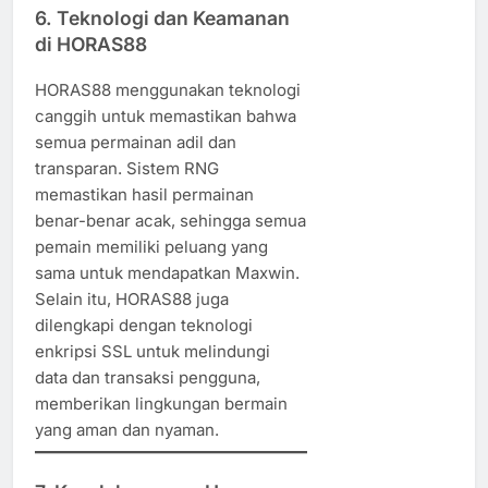
6. Teknologi dan Keamanan
di HORAS88
HORAS88 menggunakan teknologi
canggih untuk memastikan bahwa
semua permainan adil dan
transparan. Sistem RNG
memastikan hasil permainan
benar-benar acak, sehingga semua
pemain memiliki peluang yang
sama untuk mendapatkan Maxwin.
Selain itu, HORAS88 juga
dilengkapi dengan teknologi
enkripsi SSL untuk melindungi
data dan transaksi pengguna,
memberikan lingkungan bermain
yang aman dan nyaman.