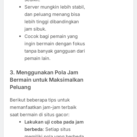
Server mungkin lebih stabil,
dan peluang menang bisa
lebih tinggi dibandingkan
jam sibuk.
Cocok bagi pemain yang
ingin bermain dengan fokus
tanpa banyak gangguan dari
pemain lain.
3. Menggunakan Pola Jam
Bermain untuk Maksimalkan
Peluang
Berikut beberapa tips untuk
memanfaatkan jam-jam terbaik
saat bermain di situs gacor:
Lakukan uji coba pada jam
berbeda
: Setiap situs
memiliki pola yang berbeda,