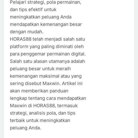
Pelajari strategi, pola permainan,
dan tips efektif untuk
meningkatkan peluang Anda
mendapatkan kemenangan besar
dengan mudah.
HORAS88 telah menjadi salah satu
platform yang paling diminati oleh
para penggemar permainan digital.
Salah satu alasan utamanya adalah
peluang besar untuk meraih
kemenangan maksimal atau yang
sering disebut Maxwin. Artikel ini
akan memberikan panduan
lengkap tentang cara mendapatkan
Maxwin di HORAS88, termasuk
strategi, analisis pola, dan tips
terbaik untuk meningkatkan
peluang Anda.