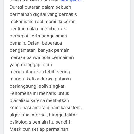
Durasi putaran dalam sebuah
permainan digital yang berbasis
mekanisme reel memiliki peran
penting dalam membentuk
persepsi serta pengalaman
pemain. Dalam beberapa
pengamatan, banyak pemain
merasa bahwa pola permainan
yang dianggap lebih
menguntungkan lebih sering
muncul ketika durasi putaran
berlangsung lebih singkat.
Fenomena ini menarik untuk
dianalisis karena melibatkan
kombinasi antara dinamika sistem,
algoritma internal, hingga faktor
psikologis pemain itu sendiri.
Meskipun setiap permainan