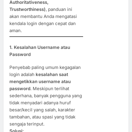
Authoritativeness,
Trustworthiness)
, panduan ini
akan membantu Anda mengatasi
kendala login dengan cepat dan
aman.
1.
Kesalahan Username atau
Password
Penyebab paling umum kegagalan
login adalah
kesalahan saat
mengetikkan username atau
password
. Meskipun terlihat
sederhana, banyak pengguna yang
tidak menyadari adanya huruf
besar/kecil yang salah, karakter
tambahan, atau spasi yang tidak
sengaja terinput.
Solusi: