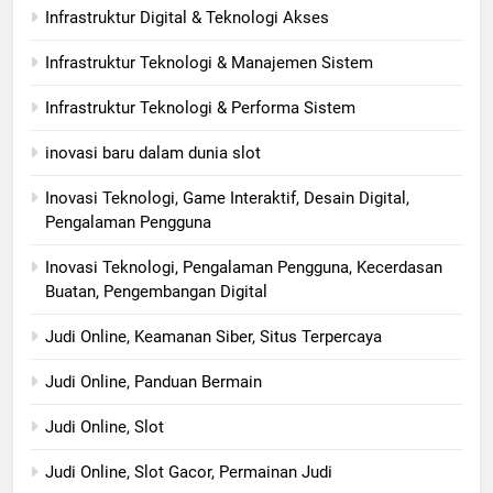
Infrastruktur Digital & Teknologi Akses
Infrastruktur Teknologi & Manajemen Sistem
Infrastruktur Teknologi & Performa Sistem
inovasi baru dalam dunia slot
Inovasi Teknologi, Game Interaktif, Desain Digital,
Pengalaman Pengguna
Inovasi Teknologi, Pengalaman Pengguna, Kecerdasan
Buatan, Pengembangan Digital
Judi Online, Keamanan Siber, Situs Terpercaya
Judi Online, Panduan Bermain
Judi Online, Slot
Judi Online, Slot Gacor, Permainan Judi