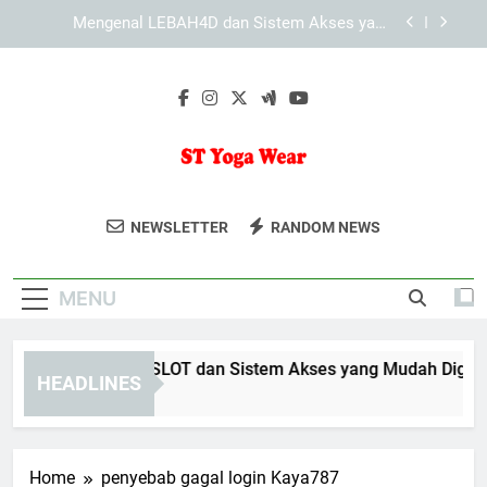
Skip
Mengenal Struktur Layanan EDWINSLOT secara
to
Lebih Mendalam
content
Mengenal Struktur Layanan LEBAH4D secara
Lebih Mendalam
Mengenal EDWINSLOT dan Sistem Akses yang
Mudah Digunakan
Mengenal LEBAH4D dan Sistem Akses yang
Mudah Digunakan
ST Yoga Wear
Dapatkan Pakaian Yoga Berkualitas Di
Mengenal Struktur Layanan EDWINSLOT secara
NEWSLETTER
RANDOM NEWS
Lebih Mendalam
ST Yoga Wear. Untuk Kenyamanan Dan
Mengenal Struktur Layanan LEBAH4D secara
Gaya Saat Berlatih.
Lebih Mendalam
MENU
engenal EDWINSLOT dan Sistem Akses yang Mudah Digunaka
HEADLINES
Weeks Ago
Home
penyebab gagal login Kaya787