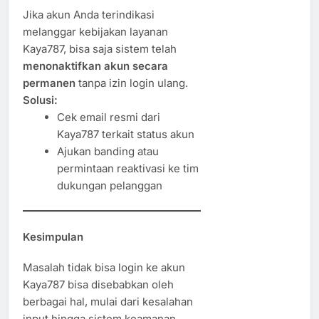
Jika akun Anda terindikasi
melanggar kebijakan layanan
Kaya787, bisa saja sistem telah
menonaktifkan akun secara
permanen
tanpa izin login ulang.
Solusi:
Cek email resmi dari
Kaya787 terkait status akun
Ajukan banding atau
permintaan reaktivasi ke tim
dukungan pelanggan
Kesimpulan
Masalah tidak bisa login ke akun
Kaya787 bisa disebabkan oleh
berbagai hal, mulai dari kesalahan
input hingga sistem keamanan