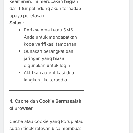
keamanan. Ini merupakan bagian
dari fitur pelindung akun terhadap
upaya peretasan.
Solusi:
Periksa email atau SMS
Anda untuk mendapatkan
kode verifikasi tambahan
Gunakan perangkat dan
jaringan yang biasa
digunakan untuk login
Aktifkan autentikasi dua
langkah jika tersedia
4.
Cache dan Cookie Bermasalah
di Browser
Cache atau cookie yang korup atau
sudah tidak relevan bisa membuat