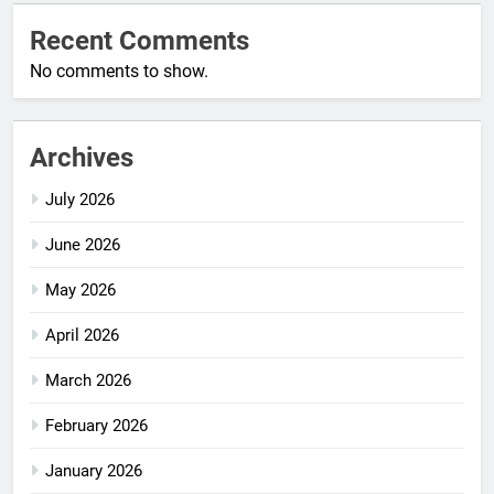
Recent Comments
No comments to show.
Archives
July 2026
June 2026
May 2026
April 2026
March 2026
February 2026
January 2026