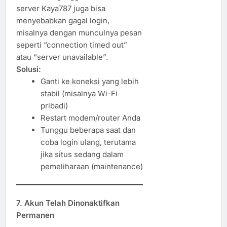
server Kaya787 juga bisa
menyebabkan gagal login,
misalnya dengan munculnya pesan
seperti “connection timed out”
atau “server unavailable”.
Solusi:
Ganti ke koneksi yang lebih
stabil (misalnya Wi-Fi
pribadi)
Restart modem/router Anda
Tunggu beberapa saat dan
coba login ulang, terutama
jika situs sedang dalam
pemeliharaan (maintenance)
7.
Akun Telah Dinonaktifkan
Permanen