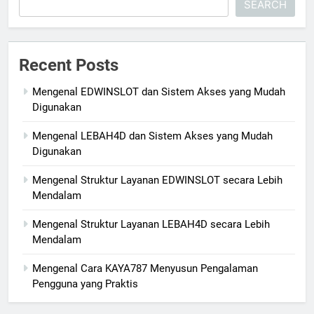
SEARCH
Recent Posts
Mengenal EDWINSLOT dan Sistem Akses yang Mudah
Digunakan
Mengenal LEBAH4D dan Sistem Akses yang Mudah
Digunakan
Mengenal Struktur Layanan EDWINSLOT secara Lebih
Mendalam
Mengenal Struktur Layanan LEBAH4D secara Lebih
Mendalam
Mengenal Cara KAYA787 Menyusun Pengalaman
Pengguna yang Praktis