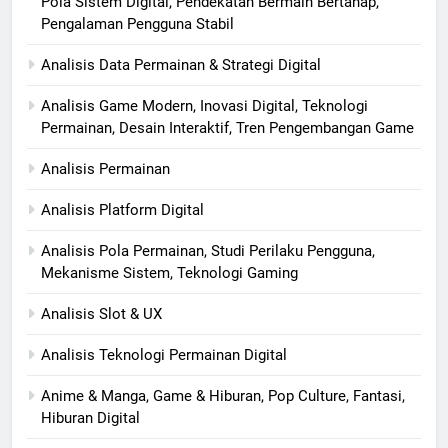
Pola Sistem Digital, Pendekatan Bermain Bertahap,
Pengalaman Pengguna Stabil
Analisis Data Permainan & Strategi Digital
Analisis Game Modern, Inovasi Digital, Teknologi
Permainan, Desain Interaktif, Tren Pengembangan Game
Analisis Permainan
Analisis Platform Digital
Analisis Pola Permainan, Studi Perilaku Pengguna,
Mekanisme Sistem, Teknologi Gaming
Analisis Slot & UX
Analisis Teknologi Permainan Digital
Anime & Manga, Game & Hiburan, Pop Culture, Fantasi,
Hiburan Digital