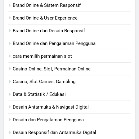
Brand Online & Sistem Responsif
Brand Online & User Experience
Brand Online dan Desain Responsif
Brand Online dan Pengalaman Pengguna
cara memilih permainan slot
Casino Online, Slot, Permainan Online
Casino, Slot Games, Gambling
Data & Statistik / Edukasi
Desain Antarmuka & Navigasi Digital
Desain dan Pengalaman Pengguna
Desain Responsif dan Antarmuka Digital