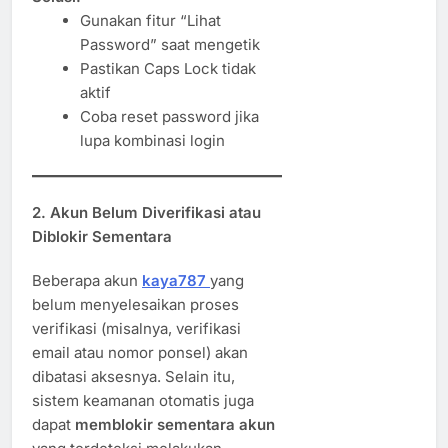
Gunakan fitur “Lihat
Password” saat mengetik
Pastikan Caps Lock tidak
aktif
Coba reset password jika
lupa kombinasi login
2.
Akun Belum Diverifikasi atau
Diblokir Sementara
Beberapa akun
kaya787
yang
belum menyelesaikan proses
verifikasi (misalnya, verifikasi
email atau nomor ponsel) akan
dibatasi aksesnya. Selain itu,
sistem keamanan otomatis juga
dapat
memblokir sementara akun