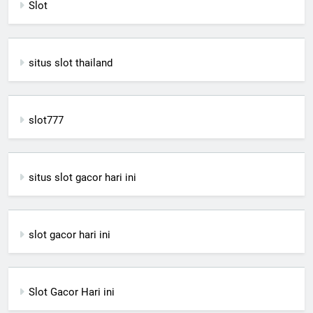
Slot
situs slot thailand
slot777
situs slot gacor hari ini
slot gacor hari ini
Slot Gacor Hari ini