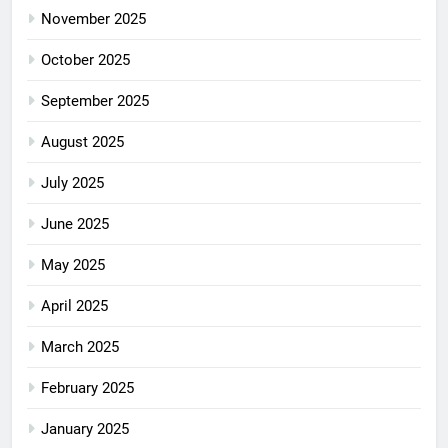
November 2025
October 2025
September 2025
August 2025
July 2025
June 2025
May 2025
April 2025
March 2025
February 2025
January 2025