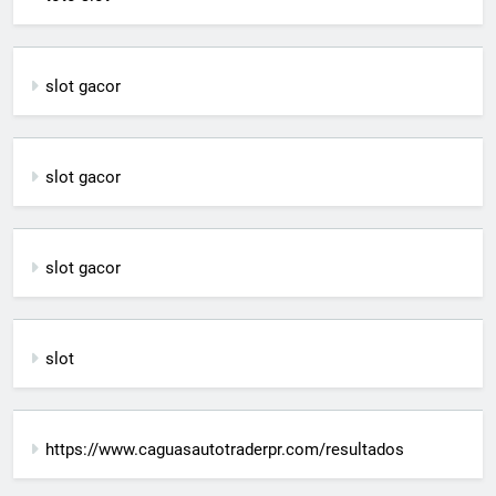
slot gacor
slot gacor
slot gacor
slot
https://www.caguasautotraderpr.com/resultados