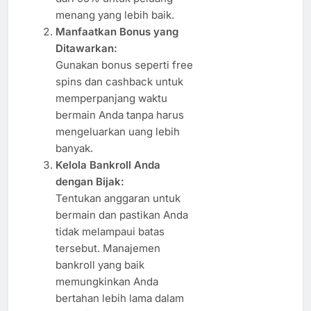
menang yang lebih baik.
Manfaatkan Bonus yang
Ditawarkan:
Gunakan bonus seperti free
spins dan cashback untuk
memperpanjang waktu
bermain Anda tanpa harus
mengeluarkan uang lebih
banyak.
Kelola Bankroll Anda
dengan Bijak:
Tentukan anggaran untuk
bermain dan pastikan Anda
tidak melampaui batas
tersebut. Manajemen
bankroll yang baik
memungkinkan Anda
bertahan lebih lama dalam