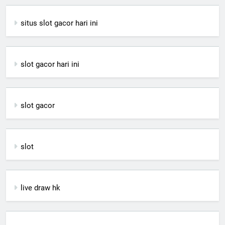
situs slot gacor hari ini
slot gacor hari ini
slot
gacor
slot
live draw hk