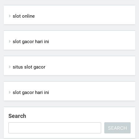
slot online
slot gacor hari ini
situs slot gacor
slot gacor hari ini
Search
SEARCH