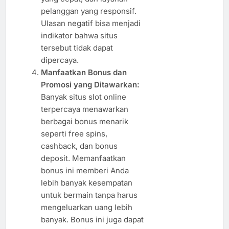
pelanggan yang responsif.
Ulasan negatif bisa menjadi
indikator bahwa situs
tersebut tidak dapat
dipercaya.
Manfaatkan Bonus dan
Promosi yang Ditawarkan:
Banyak situs slot online
terpercaya menawarkan
berbagai bonus menarik
seperti free spins,
cashback, dan bonus
deposit. Memanfaatkan
bonus ini memberi Anda
lebih banyak kesempatan
untuk bermain tanpa harus
mengeluarkan uang lebih
banyak. Bonus ini juga dapat