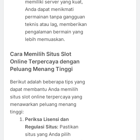
memiliki server yang kuat,
Anda dapat menikmati
permainan tanpa gangguan
teknis atau lag, memberikan
pengalaman bermain yang
lebih memuaskan.
Cara Memilih Situs Slot
Online Terpercaya dengan
Peluang Menang Tinggi
Berikut adalah beberapa tips yang
dapat membantu Anda memilih
situs slot online terpercaya yang
menawarkan peluang menang
tinggi:
Periksa Lisensi dan
Regulasi Situs:
Pastikan
situs yang Anda pilih