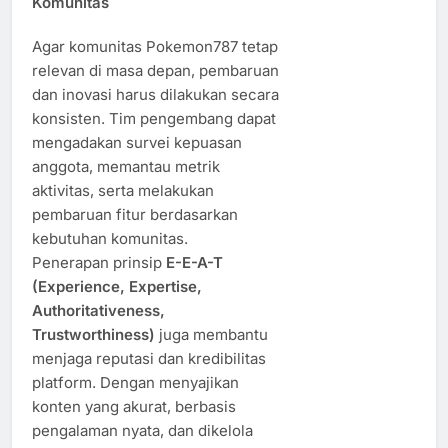
Komunitas
Agar komunitas Pokemon787 tetap
relevan di masa depan, pembaruan
dan inovasi harus dilakukan secara
konsisten. Tim pengembang dapat
mengadakan survei kepuasan
anggota, memantau metrik
aktivitas, serta melakukan
pembaruan fitur berdasarkan
kebutuhan komunitas.
Penerapan prinsip
E-E-A-T
(Experience, Expertise,
Authoritativeness,
Trustworthiness)
juga membantu
menjaga reputasi dan kredibilitas
platform. Dengan menyajikan
konten yang akurat, berbasis
pengalaman nyata, dan dikelola