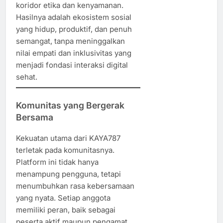
koridor etika dan kenyamanan.
Hasilnya adalah ekosistem sosial
yang hidup, produktif, dan penuh
semangat, tanpa meninggalkan
nilai empati dan inklusivitas yang
menjadi fondasi interaksi digital
sehat.
Komunitas yang Bergerak
Bersama
Kekuatan utama dari KAYA787
terletak pada komunitasnya.
Platform ini tidak hanya
menampung pengguna, tetapi
menumbuhkan rasa kebersamaan
yang nyata. Setiap anggota
memiliki peran, baik sebagai
peserta aktif maupun pengamat