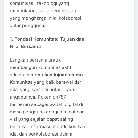
komunikasi, teknologi yang
mendukung, serta pendekatan
yang menghargai nilai kolaborasi
antar pengguna.
1. Fondasi Komunitas: Tujuan dan
Nilai Bersama
Langkah pertama untuk
membangun komunitas aktif
adalah menentukan
tujuan utama
.
Komunitas yang baik berawal dari
nilai yang sama di antara para
anggotanya. Pokemon787
berperan sebagai wadah digital di
mana pengguna dengan minat dan
visi yang sejalan dapat saling
bertukar informasi, mendiskusikan
ide, dan berkolaborasi dalam