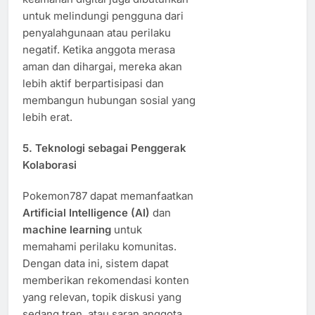
untuk melindungi pengguna dari
penyalahgunaan atau perilaku
negatif. Ketika anggota merasa
aman dan dihargai, mereka akan
lebih aktif berpartisipasi dan
membangun hubungan sosial yang
lebih erat.
5. Teknologi sebagai Penggerak
Kolaborasi
Pokemon787 dapat memanfaatkan
Artificial Intelligence (AI)
dan
machine learning
untuk
memahami perilaku komunitas.
Dengan data ini, sistem dapat
memberikan rekomendasi konten
yang relevan, topik diskusi yang
sedang tren, atau saran anggota