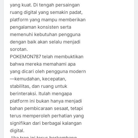
yang kuat. Di tengah persaingan
ruang digital yang semakin padat,
platform yang mampu memberikan
pengalaman konsisten serta
memenuhi kebutuhan pengguna
dengan baik akan selalu menjadi
sorotan.
POKEMON787 telah membuktikan
bahwa mereka memahami apa
yang dicari oleh pengguna modern
—kemudahan, kecepatan,
stabilitas, dan ruang untuk
berinteraksi. Itulah mengapa
platform ini bukan hanya menjadi
bahan pembicaraan sesaat, tetapi
terus memperoleh perhatian yang
signifikan dari berbagai kalangan
digital.
Jika tren ini terus berkembang,