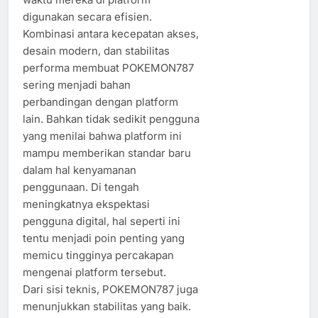
digunakan secara efisien.
Kombinasi antara kecepatan akses,
desain modern, dan stabilitas
performa membuat POKEMON787
sering menjadi bahan
perbandingan dengan platform
lain. Bahkan tidak sedikit pengguna
yang menilai bahwa platform ini
mampu memberikan standar baru
dalam hal kenyamanan
penggunaan. Di tengah
meningkatnya ekspektasi
pengguna digital, hal seperti ini
tentu menjadi poin penting yang
memicu tingginya percakapan
mengenai platform tersebut.
Dari sisi teknis, POKEMON787 juga
menunjukkan stabilitas yang baik.