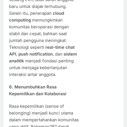
baru untuk diajak terhubung.
Selain itu, penerapan
cloud
computing
memungkinkan
komunitas beroperasi dengan
stabil dan cepat, bahkan saat
jumlah pengguna meningkat.
Teknologi seperti
real-time chat
API
,
push notification
, dan
sistem
analitik
menjadi fondasi penting
untuk menjaga keberlanjutan
interaksi antar anggota.
6. Menumbuhkan Rasa
Kepemilikan dan Kolaborasi
Rasa kepemilikan (sense of
belonging) menjadi kunci utama
dalam mempertahankan komunitas
yang aktif. Pokemon787 dapat