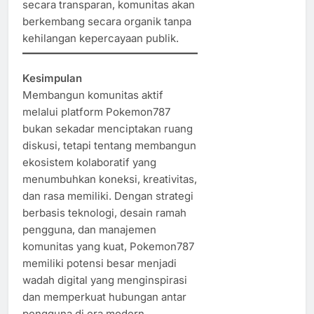
secara transparan, komunitas akan
berkembang secara organik tanpa
kehilangan kepercayaan publik.
Kesimpulan
Membangun komunitas aktif
melalui platform Pokemon787
bukan sekadar menciptakan ruang
diskusi, tetapi tentang membangun
ekosistem kolaboratif yang
menumbuhkan koneksi, kreativitas,
dan rasa memiliki. Dengan strategi
berbasis teknologi, desain ramah
pengguna, dan manajemen
komunitas yang kuat, Pokemon787
memiliki potensi besar menjadi
wadah digital yang menginspirasi
dan memperkuat hubungan antar
pengguna di era modern.