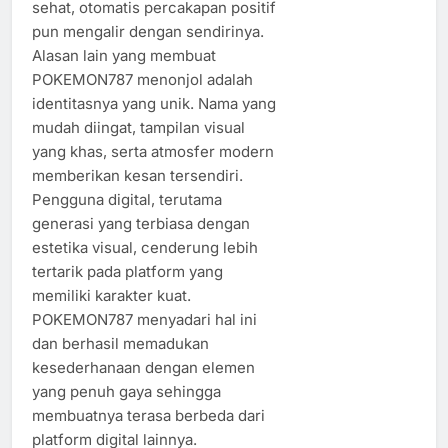
sehat, otomatis percakapan positif
pun mengalir dengan sendirinya.
Alasan lain yang membuat
POKEMON787 menonjol adalah
identitasnya yang unik. Nama yang
mudah diingat, tampilan visual
yang khas, serta atmosfer modern
memberikan kesan tersendiri.
Pengguna digital, terutama
generasi yang terbiasa dengan
estetika visual, cenderung lebih
tertarik pada platform yang
memiliki karakter kuat.
POKEMON787 menyadari hal ini
dan berhasil memadukan
kesederhanaan dengan elemen
yang penuh gaya sehingga
membuatnya terasa berbeda dari
platform digital lainnya.