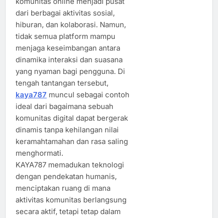
komunitas online menjadi pusat
dari berbagai aktivitas sosial,
hiburan, dan kolaborasi. Namun,
tidak semua platform mampu
menjaga keseimbangan antara
dinamika interaksi dan suasana
yang nyaman bagi pengguna. Di
tengah tantangan tersebut,
kaya787
muncul sebagai contoh
ideal dari bagaimana sebuah
komunitas digital dapat bergerak
dinamis tanpa kehilangan nilai
keramahtamahan dan rasa saling
menghormati.
KAYA787 memadukan teknologi
dengan pendekatan humanis,
menciptakan ruang di mana
aktivitas komunitas berlangsung
secara aktif, tetapi tetap dalam