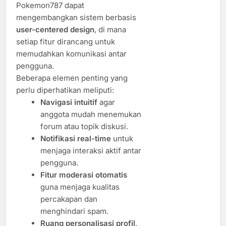
Pokemon787 dapat
mengembangkan sistem berbasis
user-centered design
, di mana
setiap fitur dirancang untuk
memudahkan komunikasi antar
pengguna.
Beberapa elemen penting yang
perlu diperhatikan meliputi:
Navigasi intuitif
agar
anggota mudah menemukan
forum atau topik diskusi.
Notifikasi real-time
untuk
menjaga interaksi aktif antar
pengguna.
Fitur moderasi otomatis
guna menjaga kualitas
percakapan dan
menghindari spam.
Ruang personalisasi profil
,