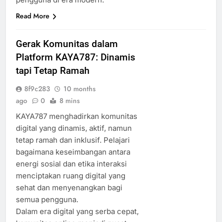
Read More
Gerak Komunitas dalam
Platform KAYA787: Dinamis
tapi Tetap Ramah
8f9c283
10 months
ago
0
8 mins
KAYA787 menghadirkan komunitas
digital yang dinamis, aktif, namun
tetap ramah dan inklusif. Pelajari
bagaimana keseimbangan antara
energi sosial dan etika interaksi
menciptakan ruang digital yang
sehat dan menyenangkan bagi
semua pengguna.
Dalam era digital yang serba cepat,