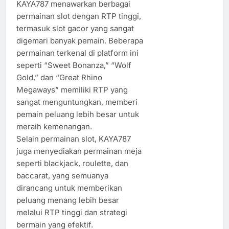
KAYA787 menawarkan berbagai
permainan slot dengan RTP tinggi,
termasuk slot gacor yang sangat
digemari banyak pemain. Beberapa
permainan terkenal di platform ini
seperti “Sweet Bonanza,” “Wolf
Gold,” dan “Great Rhino
Megaways” memiliki RTP yang
sangat menguntungkan, memberi
pemain peluang lebih besar untuk
meraih kemenangan.
Selain permainan slot, KAYA787
juga menyediakan permainan meja
seperti blackjack, roulette, dan
baccarat, yang semuanya
dirancang untuk memberikan
peluang menang lebih besar
melalui RTP tinggi dan strategi
bermain yang efektif.