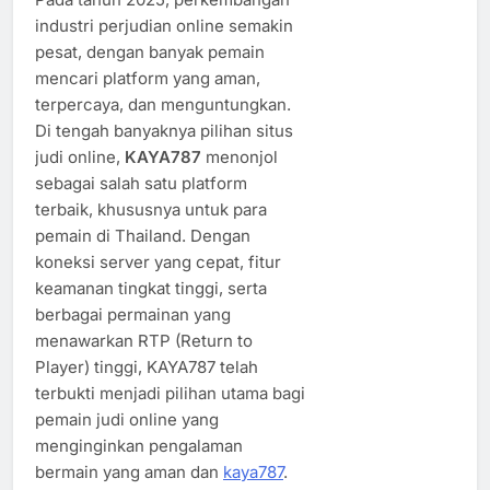
industri perjudian online semakin
pesat, dengan banyak pemain
mencari platform yang aman,
terpercaya, dan menguntungkan.
Di tengah banyaknya pilihan situs
judi online,
KAYA787
menonjol
sebagai salah satu platform
terbaik, khususnya untuk para
pemain di Thailand. Dengan
koneksi server yang cepat, fitur
keamanan tingkat tinggi, serta
berbagai permainan yang
menawarkan RTP (Return to
Player) tinggi, KAYA787 telah
terbukti menjadi pilihan utama bagi
pemain judi online yang
menginginkan pengalaman
bermain yang aman dan
kaya787
.