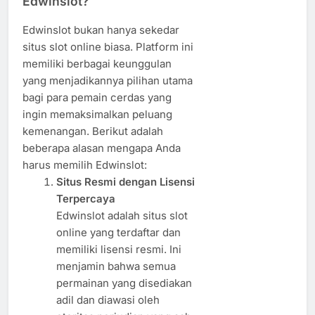
Edwinslot?
Edwinslot bukan hanya sekedar
situs slot online biasa. Platform ini
memiliki berbagai keunggulan
yang menjadikannya pilihan utama
bagi para pemain cerdas yang
ingin memaksimalkan peluang
kemenangan. Berikut adalah
beberapa alasan mengapa Anda
harus memilih Edwinslot:
Situs Resmi dengan Lisensi
Terpercaya
Edwinslot adalah situs slot
online yang terdaftar dan
memiliki lisensi resmi. Ini
menjamin bahwa semua
permainan yang disediakan
adil dan diawasi oleh