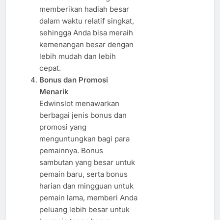
memberikan hadiah besar
dalam waktu relatif singkat,
sehingga Anda bisa meraih
kemenangan besar dengan
lebih mudah dan lebih
cepat.
Bonus dan Promosi
Menarik
Edwinslot menawarkan
berbagai jenis bonus dan
promosi yang
menguntungkan bagi para
pemainnya. Bonus
sambutan yang besar untuk
pemain baru, serta bonus
harian dan mingguan untuk
pemain lama, memberi Anda
peluang lebih besar untuk