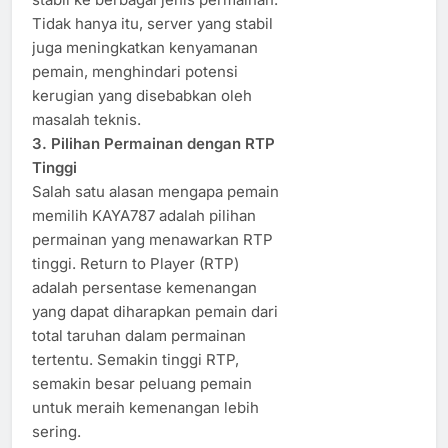
Tidak hanya itu, server yang stabil
juga meningkatkan kenyamanan
pemain, menghindari potensi
kerugian yang disebabkan oleh
masalah teknis.
3. Pilihan Permainan dengan RTP
Tinggi
Salah satu alasan mengapa pemain
memilih KAYA787 adalah pilihan
permainan yang menawarkan RTP
tinggi. Return to Player (RTP)
adalah persentase kemenangan
yang dapat diharapkan pemain dari
total taruhan dalam permainan
tertentu. Semakin tinggi RTP,
semakin besar peluang pemain
untuk meraih kemenangan lebih
sering.