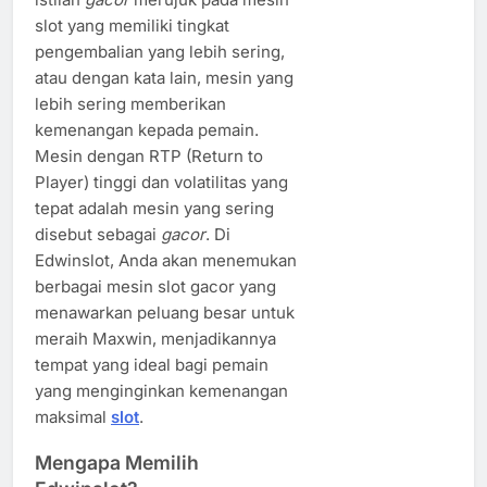
slot yang memiliki tingkat
pengembalian yang lebih sering,
atau dengan kata lain, mesin yang
lebih sering memberikan
kemenangan kepada pemain.
Mesin dengan RTP (Return to
Player) tinggi dan volatilitas yang
tepat adalah mesin yang sering
disebut sebagai
gacor
. Di
Edwinslot, Anda akan menemukan
berbagai mesin slot gacor yang
menawarkan peluang besar untuk
meraih Maxwin, menjadikannya
tempat yang ideal bagi pemain
yang menginginkan kemenangan
maksimal
slot
.
Mengapa Memilih