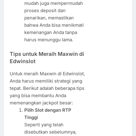
mudah juga mempermudah
proses deposit dan
penarikan, memastikan
bahwa Anda bisa menikmati
kemenangan Anda tanpa
harus menunggu lama.
Tips untuk Meraih Maxwin di
Edwinslot
Untuk meraih Maxwin di Edwinslot,
Anda harus memiliki strategi yang
tepat. Berikut adalah beberapa tips
yang bisa membantu Anda
memenangkan jackpot besar:
Pilih Slot dengan RTP
Tinggi
Seperti yang telah
disebutkan sebelumnya,