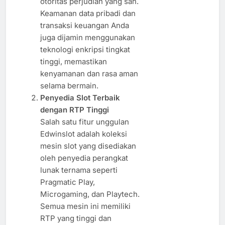
otoritas perjudian yang sah.
Keamanan data pribadi dan
transaksi keuangan Anda
juga dijamin menggunakan
teknologi enkripsi tingkat
tinggi, memastikan
kenyamanan dan rasa aman
selama bermain.
Penyedia Slot Terbaik
dengan RTP Tinggi
Salah satu fitur unggulan
Edwinslot adalah koleksi
mesin slot yang disediakan
oleh penyedia perangkat
lunak ternama seperti
Pragmatic Play,
Microgaming, dan Playtech.
Semua mesin ini memiliki
RTP yang tinggi dan