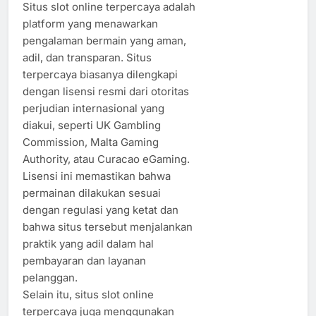
Situs slot online terpercaya adalah
platform yang menawarkan
pengalaman bermain yang aman,
adil, dan transparan. Situs
terpercaya biasanya dilengkapi
dengan lisensi resmi dari otoritas
perjudian internasional yang
diakui, seperti UK Gambling
Commission, Malta Gaming
Authority, atau Curacao eGaming.
Lisensi ini memastikan bahwa
permainan dilakukan sesuai
dengan regulasi yang ketat dan
bahwa situs tersebut menjalankan
praktik yang adil dalam hal
pembayaran dan layanan
pelanggan.
Selain itu, situs slot online
terpercaya juga menggunakan