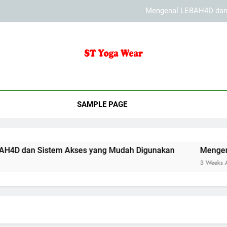
Mengenal LEBAH4D dan
Mengenal Struktur Layan
Mengenal Struktur La
Yoga Wear
Mengenal EDWINSLOT dan 
Pakaian Yoga Berkualitas Di ST Yoga Wear. Untuk Kenyamanan 
Mengenal LEBAH4D dan
SAMPLE PAGE
Mengenal Struktur Layan
Mengenal Struktur La
stem Akses yang Mudah Digunakan
Mengenal Struktur
3 Weeks Ago