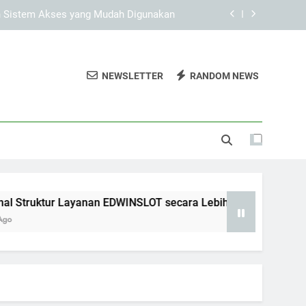
 Sistem Akses yang Mudah Digunakan
an EDWINSLOT secara Lebih Mendalam
yanan LEBAH4D secara Lebih Mendalam
NEWSLETTER
RANDOM NEWS
Sistem Akses yang Mudah Digunakan
Dan Gaya Saat Berlatih.
 Sistem Akses yang Mudah Digunakan
an EDWINSLOT secara Lebih Mendalam
yanan LEBAH4D secara Lebih Mendalam
 Layanan EDWINSLOT secara Lebih Mendalam
Mengenal
3 Weeks Ag