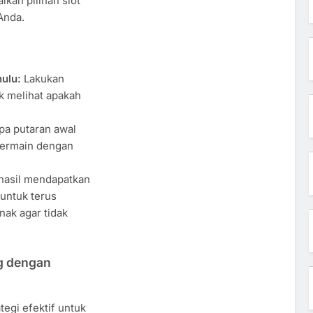
kan pilihan slot
Anda.
ulu:
Lakukan
k melihat apakah
pa putaran awal
bermain dengan
hasil mendapatkan
untuk terus
nak agar tidak
g dengan
tegi efektif untuk