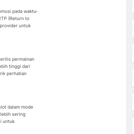
romosi pada waktu-
RTP (Return to
 provider untuk
erilis permainan
ih tinggi dari
rik perhatian
slot dalam mode
lebih sering
i untuk