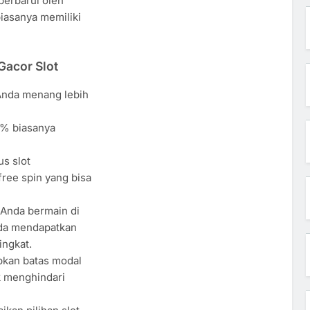
iperbarui oleh
biasanya memiliki
acor Slot
Anda menang lebih
6% biasanya
us slot
ree spin yang bisa
 Anda bermain di
nda mendapatkan
ingkat.
kan batas modal
k menghindari