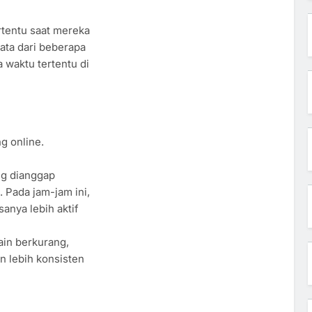
rtentu saat mereka
ta dari beberapa
waktu tertentu di
g online.
ng dianggap
. Pada jam-jam ini,
anya lebih aktif
in berkurang,
 lebih konsisten