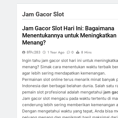
Jam Gacor Slot
Jam Gacor Slot Hari Ini: Bagaimana
Menentukannya untuk Meningkatkan
Menang?
8f9c283
1 Year Ago
0
8 Mins
Ingin tahu jam gacor slot hari ini untuk meningkatk
menang? Simak cara menentukan waktu terbaik ber
agar lebih sering mendapatkan kemenangan.
Permainan slot online terus menarik minat banyak p
Indonesia dan berbagai belahan dunia. Salah satu r
pemain slot profesional adalah mengetahui
jam gaco
Jam gacor slot mengacu pada waktu tertentu di ma
cenderung lebih sering memberikan kemenangan at
Dengan mengetahui waktu yang tepat, Anda bisa m
peluang menang dan menikmati hasil maksimal dari 