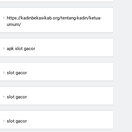
https://kadinbekasikab.org/tentang-kadin/ketua-
umum/
apk slot gacor
slot gacor
slot gacor
slot gacor