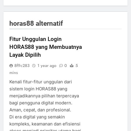
horas88 alternatif
Fitur Unggulan Login
HORAS88 yang Membuatnya
Layak Dipilih
8f9c283
1 year ago
0
5
mins
Kenali fitur-fitur unggulan dari
sistem login HORAS88 yang
menjadikannya pilihan terpercaya
bagi pengguna digital modern.
Aman, cepat, dan profesional.
Di era digital yang semakin
kompleks, keamanan dan efisiensi
akses menjadi prioritas utama bagi