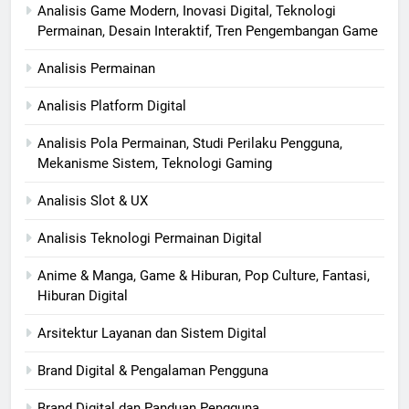
Analisis Game Modern, Inovasi Digital, Teknologi
Permainan, Desain Interaktif, Tren Pengembangan Game
Analisis Permainan
Analisis Platform Digital
Analisis Pola Permainan, Studi Perilaku Pengguna,
Mekanisme Sistem, Teknologi Gaming
Analisis Slot & UX
Analisis Teknologi Permainan Digital
Anime & Manga, Game & Hiburan, Pop Culture, Fantasi,
Hiburan Digital
Arsitektur Layanan dan Sistem Digital
Brand Digital & Pengalaman Pengguna
Brand Digital dan Panduan Pengguna