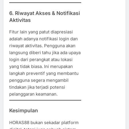
6. Riwayat Akses & Notifikasi
Aktivitas
Fitur lain yang patut diapresiasi
adalah adanya notifikasi login dan
riwayat aktivitas. Pengguna akan
langsung diberi tahu jika ada upaya
login dari perangkat atau lokasi
yang tidak biasa. Ini merupakan
langkah preventif yang membantu
pengguna segera mengambil
tindakan jika terjadi potensi
pelanggaran keamanan.
Kesimpulan
HORAS88 bukan sekadar platform