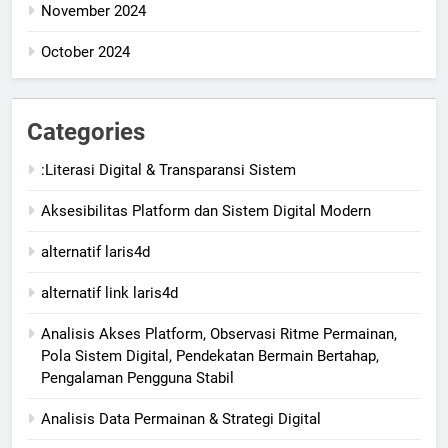
November 2024
October 2024
Categories
:Literasi Digital & Transparansi Sistem
Aksesibilitas Platform dan Sistem Digital Modern
alternatif laris4d
alternatif link laris4d
Analisis Akses Platform, Observasi Ritme Permainan,
Pola Sistem Digital, Pendekatan Bermain Bertahap,
Pengalaman Pengguna Stabil
Analisis Data Permainan & Strategi Digital