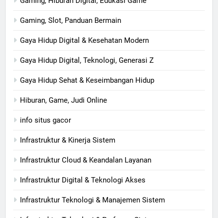
Gaming, Hiburan Digital, Edukasi Game
Gaming, Slot, Panduan Bermain
Gaya Hidup Digital & Kesehatan Modern
Gaya Hidup Digital, Teknologi, Generasi Z
Gaya Hidup Sehat & Keseimbangan Hidup
Hiburan, Game, Judi Online
info situs gacor
Infrastruktur & Kinerja Sistem
Infrastruktur Cloud & Keandalan Layanan
Infrastruktur Digital & Teknologi Akses
Infrastruktur Teknologi & Manajemen Sistem