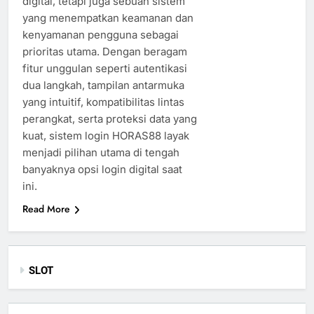
digital, tetapi juga sebuah sistem
yang menempatkan keamanan dan
kenyamanan pengguna sebagai
prioritas utama. Dengan beragam
fitur unggulan seperti autentikasi
dua langkah, tampilan antarmuka
yang intuitif, kompatibilitas lintas
perangkat, serta proteksi data yang
kuat, sistem login HORAS88 layak
menjadi pilihan utama di tengah
banyaknya opsi login digital saat
ini.
Read More
SLOT