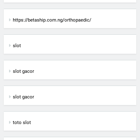
https://betaship.com.ng/orthopaedic/
slot
slot gacor
slot gacor
toto slot