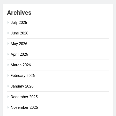
Archives
July 2026
June 2026
May 2026
April 2026
March 2026
February 2026
January 2026
December 2025
November 2025