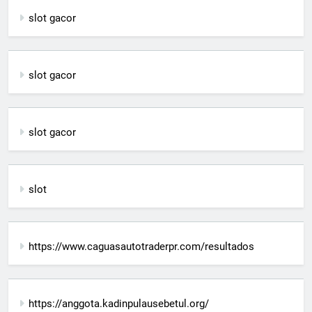
slot gacor
slot gacor
slot gacor
slot
https://www.caguasautotraderpr.com/resultados
https://anggota.kadinpulausebetul.org/