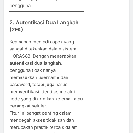
pengguna.
2. Autentikasi Dua Langkah
(2FA)
Keamanan menjadi aspek yang
sangat ditekankan dalam sistem
HORAS88. Dengan menerapkan
autentikasi dua langkah
,
pengguna tidak hanya
memasukkan username dan
password, tetapi juga harus
memverifikasi identitas melalui
kode yang dikirimkan ke email atau
perangkat seluler.
Fitur ini sangat penting dalam
mencegah akses tidak sah dan
merupakan praktik terbaik dalam