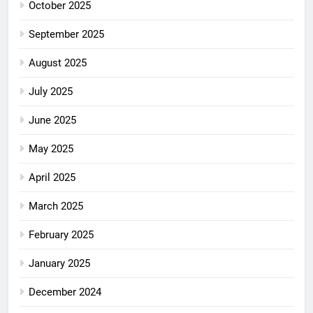
October 2025
September 2025
August 2025
July 2025
June 2025
May 2025
April 2025
March 2025
February 2025
January 2025
December 2024