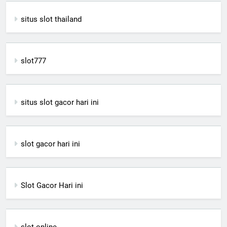
situs slot thailand
slot777
situs slot gacor hari ini
slot gacor hari ini
Slot Gacor Hari ini
slot online