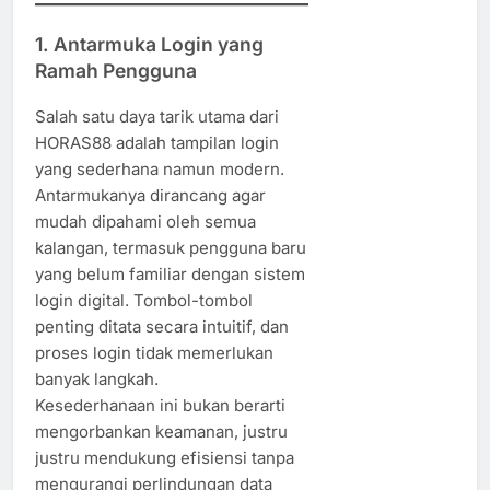
1. Antarmuka Login yang
Ramah Pengguna
Salah satu daya tarik utama dari
HORAS88 adalah tampilan login
yang sederhana namun modern.
Antarmukanya dirancang agar
mudah dipahami oleh semua
kalangan, termasuk pengguna baru
yang belum familiar dengan sistem
login digital. Tombol-tombol
penting ditata secara intuitif, dan
proses login tidak memerlukan
banyak langkah.
Kesederhanaan ini bukan berarti
mengorbankan keamanan, justru
justru mendukung efisiensi tanpa
mengurangi perlindungan data