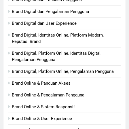
Brand Digital dan Pengalaman Pengguna
Brand Digital dan User Experience
Brand Digital, Identitas Online, Platform Modern,
Reputasi Brand
Brand Digital, Platform Online, Identitas Digital,
Pengalaman Pengguna
Brand Digital, Platform Online, Pengalaman Pengguna
Brand Online & Panduan Akses
Brand Online & Pengalaman Pengguna
Brand Online & Sistem Responsif
Brand Online & User Experience