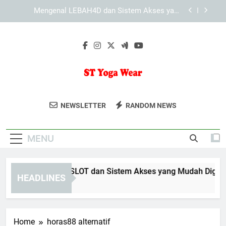
Skip
Mengenal Struktur Layanan EDWINSLOT secara
to
Lebih Mendalam
content
Mengenal Struktur Layanan LEBAH4D secara
Lebih Mendalam
Mengenal EDWINSLOT dan Sistem Akses yang
Mudah Digunakan
Mengenal LEBAH4D dan Sistem Akses yang
Mudah Digunakan
ST Yoga Wear
Dapatkan Pakaian Yoga Berkualitas Di
Mengenal Struktur Layanan EDWINSLOT secara
NEWSLETTER
RANDOM NEWS
Lebih Mendalam
ST Yoga Wear. Untuk Kenyamanan Dan
Mengenal Struktur Layanan LEBAH4D secara
Gaya Saat Berlatih.
Lebih Mendalam
MENU
engenal EDWINSLOT dan Sistem Akses yang Mudah Digunaka
HEADLINES
Weeks Ago
Home
horas88 alternatif