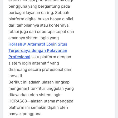
pengguna yang bergantung pada
berbagai layanan daring. Sebuah
platform digital bukan hanya dinilai
dari tampilannya atau kontennya,
tetapi juga dari seberapa cepat dan
amannya sistem login yang
Horas88: Alternatif Login Situs
Terpercaya dengan Pelayanan
Profesional
satu platform dengan
sistem login alternatif yang
dirancang secara profesional dan
inovatif.
Berikut ini adalah ulasan lengkap
mengenai fitur-fitur unggulan yang
ditawarkan oleh sistem login
HORAS88—alasan utama mengapa
platform ini semakin dipilih oleh
banyak pengguna.