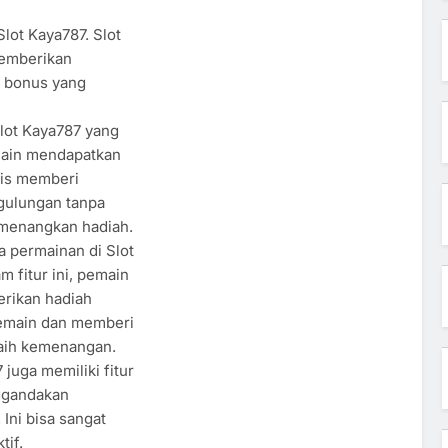
Slot Kaya787. Slot
memberikan
r bonus yang
lot Kaya787 yang
main mendapatkan
atis memberi
gulungan tanpa
emenangkan hadiah.
a permainan di Slot
 fitur ini, pemain
erikan hadiah
 pemain dan memberi
aih kemenangan.
juga memiliki fitur
ggandakan
Ini bisa sangat
tif.