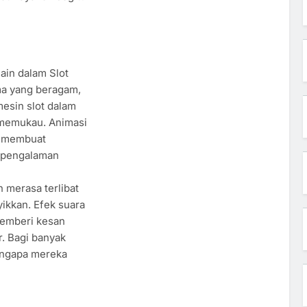
ain dalam Slot
ma yang beragam,
mesin slot dalam
 memukau. Animasi
ya membuat
n pengalaman
 merasa terlibat
ikkan. Efek suara
emberi kesan
. Bagi banyak
mengapa mereka