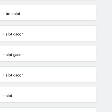
toto slot
slot gacor
slot gacor
slot gacor
slot