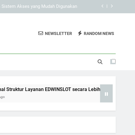
 Sistem Akses yang Mudah Digunakan
an EDWINSLOT secara Lebih Mendalam
yanan LEBAH4D secara Lebih Mendalam
NEWSLETTER
RANDOM NEWS
Sistem Akses yang Mudah Digunakan
Dan Gaya Saat Berlatih.
 Sistem Akses yang Mudah Digunakan
an EDWINSLOT secara Lebih Mendalam
yanan LEBAH4D secara Lebih Mendalam
 Layanan EDWINSLOT secara Lebih Mendalam
Mengenal
3 Weeks Ago