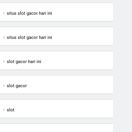
situs slot gacor hari ini
situs slot gacor hari ini
slot gacor hari ini
slot
gacor
slot