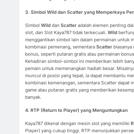
3.
Simbol Wild dan Scatter yang Memperkaya Pe
Simbol
Wild
dan
Scatter
adalah elemen penting da
slot, dan Slot Kaya787 tidak terkecuali.
Wild
berfung
menggantikan simbol lain dalam permainan untuk
kombinasi pemenang, sementara
Scatter
biasanya 
bonus, seperti putaran gratis atau permainan bonus
Kehadiran simbol-simbol ini memberikan lebih ban
pemain untuk memenangkan hadiah besar. Misalnya,
muncul di posisi yang tepat, ia dapat membantu me
kombinasi kemenangan, sementara Scatter dapat 
game atau putaran gratis yang memberikan kesemp
banyak.
4.
RTP (Return to Player) yang Menguntungkan
Kaya787 dikenal dengan mesin slot yang memiliki
R
Player) yang cukup tinggi. RTP menunjukkan pers