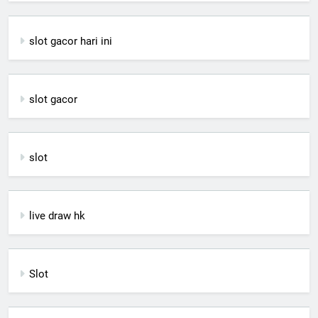
slot gacor hari ini
slot
gacor
slot
live draw hk
Slot