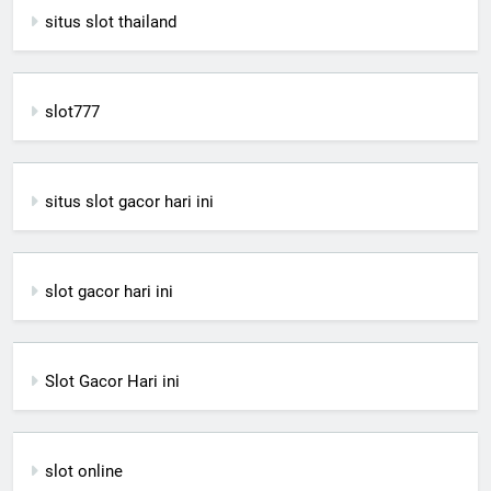
situs slot thailand
slot777
situs slot gacor hari ini
slot gacor hari ini
Slot Gacor Hari ini
slot online