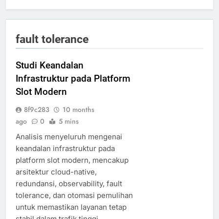
fault tolerance
Studi Keandalan
Infrastruktur pada Platform
Slot Modern
8f9c283
10 months
ago
0
5 mins
Analisis menyeluruh mengenai
keandalan infrastruktur pada
platform slot modern, mencakup
arsitektur cloud-native,
redundansi, observability, fault
tolerance, dan otomasi pemulihan
untuk memastikan layanan tetap
stabil dalam trafik tinggi.