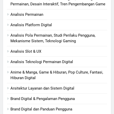
Permainan, Desain Interaktif, Tren Pengembangan Game
Analisis Permainan
Analisis Platform Digital
Analisis Pola Permainan, Studi Perilaku Pengguna,
Mekanisme Sistem, Teknologi Gaming
Analisis Slot & UX
Analisis Teknologi Permainan Digital
Anime & Manga, Game & Hiburan, Pop Culture, Fantasi,
Hiburan Digital
Arsitektur Layanan dan Sistem Digital
Brand Digital & Pengalaman Pengguna
Brand Digital dan Panduan Pengguna