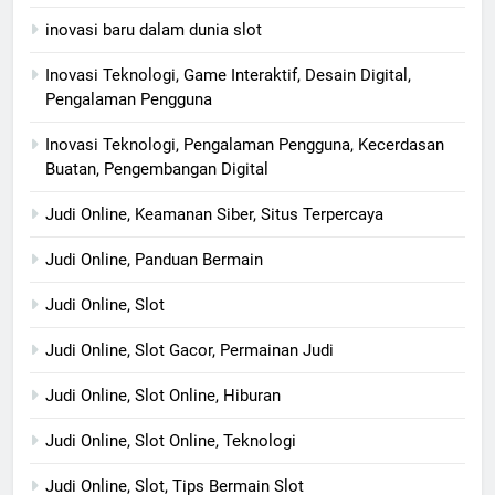
inovasi baru dalam dunia slot
Inovasi Teknologi, Game Interaktif, Desain Digital,
Pengalaman Pengguna
Inovasi Teknologi, Pengalaman Pengguna, Kecerdasan
Buatan, Pengembangan Digital
Judi Online, Keamanan Siber, Situs Terpercaya
Judi Online, Panduan Bermain
Judi Online, Slot
Judi Online, Slot Gacor, Permainan Judi
Judi Online, Slot Online, Hiburan
Judi Online, Slot Online, Teknologi
Judi Online, Slot, Tips Bermain Slot