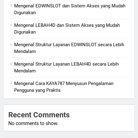
Mengenal EDWINSLOT dan Sistem Akses yang Mudah
Digunakan
Mengenal LEBAH4D dan Sistem Akses yang Mudah
Digunakan
Mengenal Struktur Layanan EDWINSLOT secara Lebih
Mendalam
Mengenal Struktur Layanan LEBAH4D secara Lebih
Mendalam
Mengenal Cara KAYA787 Menyusun Pengalaman
Pengguna yang Praktis
Recent Comments
No comments to show.