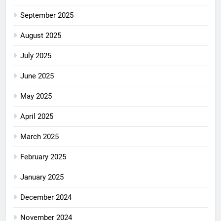
September 2025
August 2025
July 2025
June 2025
May 2025
April 2025
March 2025
February 2025
January 2025
December 2024
November 2024