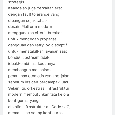
strategis.
Keandalan juga berkaitan erat
dengan fault tolerance yang
dibangun sejak tahap
desain.Platform modern
menggunakan circuit breaker
untuk mencegah propagasi
gangguan dan retry logic adaptif
untuk menstabilkan layanan saat
kondisi upstream tidak
ideal.Kombinasi keduanya
membangun mekanisme
pemulihan otomatis yang berjalan
sebelum insiden berdampak luas.
Selain itu, orkestrasi infrastruktur
modern membutuhkan tata kelola
konfigurasi yang
disiplin.Infrastruktur as Code (IaC)
memastikan setiap konfigurasi