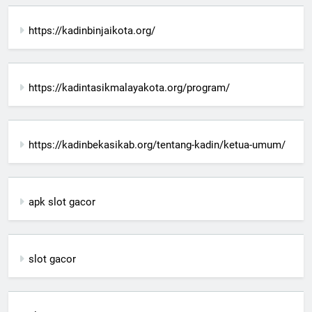
https://kadinbinjaikota.org/
https://kadintasikmalayakota.org/program/
https://kadinbekasikab.org/tentang-kadin/ketua-umum/
apk slot gacor
slot gacor