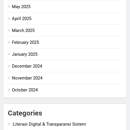
May 2025
April 2025
March 2025
February 2025
January 2025
December 2024
November 2024
October 2024
Categories
:Literasi Digital & Transparansi Sistem