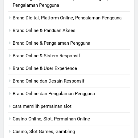
Pengalaman Pengguna
Brand Digital, Platform Online, Pengalaman Pengguna
Brand Online & Panduan Akses
Brand Online & Pengalaman Pengguna
Brand Online & Sistem Responsif
Brand Online & User Experience
Brand Online dan Desain Responsif
Brand Online dan Pengalaman Pengguna
cara memilih permainan slot
Casino Online, Slot, Permainan Online
Casino, Slot Games, Gambling