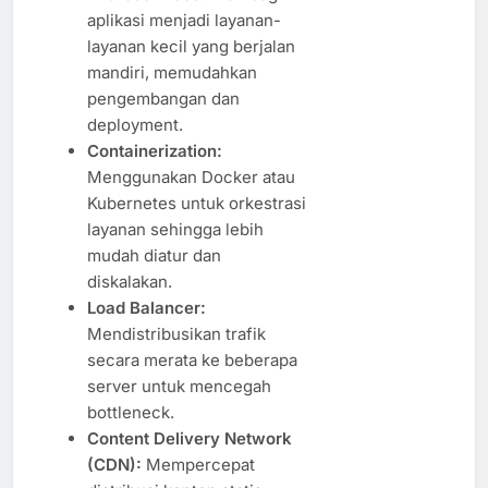
aplikasi menjadi layanan-
layanan kecil yang berjalan
mandiri, memudahkan
pengembangan dan
deployment.
Containerization:
Menggunakan Docker atau
Kubernetes untuk orkestrasi
layanan sehingga lebih
mudah diatur dan
diskalakan.
Load Balancer:
Mendistribusikan trafik
secara merata ke beberapa
server untuk mencegah
bottleneck.
Content Delivery Network
(CDN):
Mempercepat