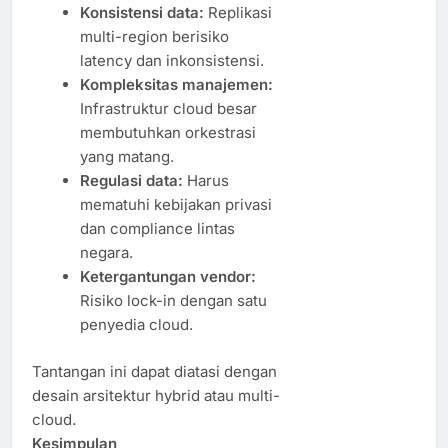
Konsistensi data:
Replikasi
multi-region berisiko
latency dan inkonsistensi.
Kompleksitas manajemen:
Infrastruktur cloud besar
membutuhkan orkestrasi
yang matang.
Regulasi data:
Harus
mematuhi kebijakan privasi
dan compliance lintas
negara.
Ketergantungan vendor:
Risiko lock-in dengan satu
penyedia cloud.
Tantangan ini dapat diatasi dengan
desain arsitektur hybrid atau multi-
cloud.
Kesimpulan