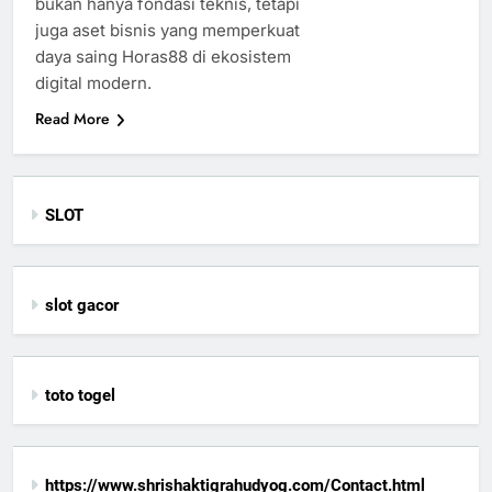
bukan hanya fondasi teknis, tetapi
juga aset bisnis yang memperkuat
daya saing Horas88 di ekosistem
digital modern.
Read More
SLOT
slot gacor
toto togel
https://www.shrishaktigrahudyog.com/Contact.html