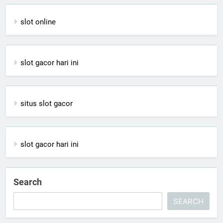
slot online
slot gacor hari ini
situs slot gacor
slot gacor hari ini
Search
SEARCH