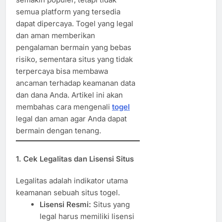
semua platform yang tersedia
dapat dipercaya. Togel yang legal
dan aman memberikan
pengalaman bermain yang bebas
risiko, sementara situs yang tidak
terpercaya bisa membawa
ancaman terhadap keamanan data
dan dana Anda. Artikel ini akan
membahas cara mengenali
togel
legal dan aman agar Anda dapat
bermain dengan tenang.
1. Cek Legalitas dan Lisensi Situs
Legalitas adalah indikator utama
keamanan sebuah situs togel.
Lisensi Resmi:
Situs yang
legal harus memiliki lisensi