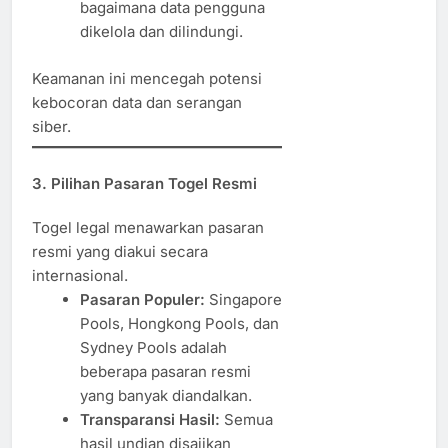
bagaimana data pengguna
dikelola dan dilindungi.
Keamanan ini mencegah potensi
kebocoran data dan serangan
siber.
3. Pilihan Pasaran Togel Resmi
Togel legal menawarkan pasaran
resmi yang diakui secara
internasional.
Pasaran Populer:
Singapore
Pools, Hongkong Pools, dan
Sydney Pools adalah
beberapa pasaran resmi
yang banyak diandalkan.
Transparansi Hasil:
Semua
hasil undian disajikan