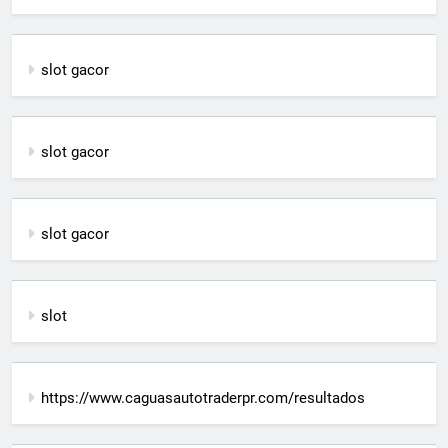
slot gacor
slot gacor
slot gacor
slot
https://www.caguasautotraderpr.com/resultados