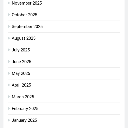
November 2025
October 2025
September 2025
August 2025
July 2025
June 2025
May 2025
April 2025
March 2025
February 2025
January 2025