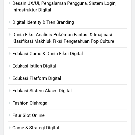
Desain UX/UI, Pengalaman Pengguna, Sistem Login,
Infrastruktur Digital
Digital Identity & Tren Branding
Dunia Fiksi Analisis Pokémon Fantasi & Imajinasi
Klasifikasi Makhluk Fiksi Pengetahuan Pop Culture
Edukasi Game & Dunia Fiksi Digital
Edukasi Istilah Digital
Edukasi Platform Digital
Edukasi Sistem Akses Digital
Fashion Olahraga
Fitur Slot Online
Game & Strategi Digital