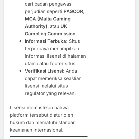
dari badan pengawas
perjudian seperti
PAGCOR
,
MGA (Malta Gaming
Authority)
, atau
UK
Gambling Commission
.
Informasi Terbuka:
Situs
terpercaya menampilkan
informasi lisensi di halaman
utama atau footer situs.
Verifikasi Lisensi:
Anda
dapat memeriksa keaslian
lisensi melalui situs
regulator yang relevan.
Lisensi memastikan bahwa
platform tersebut diatur oleh
hukum dan mematuhi standar
keamanan internasional.