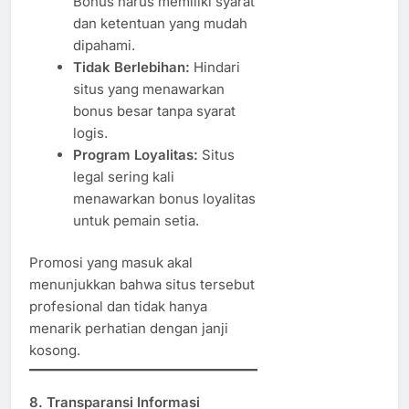
Bonus harus memiliki syarat
dan ketentuan yang mudah
dipahami.
Tidak Berlebihan:
Hindari
situs yang menawarkan
bonus besar tanpa syarat
logis.
Program Loyalitas:
Situs
legal sering kali
menawarkan bonus loyalitas
untuk pemain setia.
Promosi yang masuk akal
menunjukkan bahwa situs tersebut
profesional dan tidak hanya
menarik perhatian dengan janji
kosong.
8. Transparansi Informasi