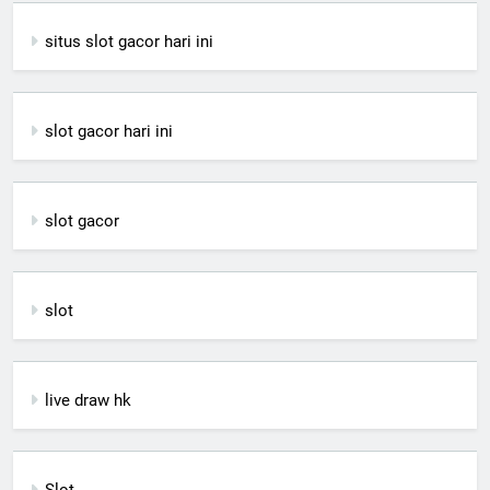
situs slot gacor hari ini
slot gacor hari ini
slot
gacor
slot
live draw hk