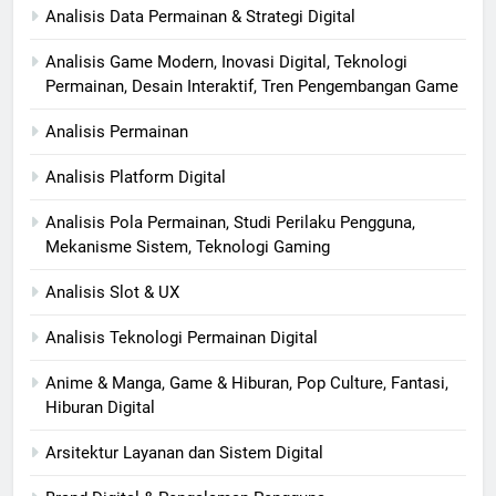
Analisis Data Permainan & Strategi Digital
Analisis Game Modern, Inovasi Digital, Teknologi
Permainan, Desain Interaktif, Tren Pengembangan Game
Analisis Permainan
Analisis Platform Digital
Analisis Pola Permainan, Studi Perilaku Pengguna,
Mekanisme Sistem, Teknologi Gaming
Analisis Slot & UX
Analisis Teknologi Permainan Digital
Anime & Manga, Game & Hiburan, Pop Culture, Fantasi,
Hiburan Digital
Arsitektur Layanan dan Sistem Digital