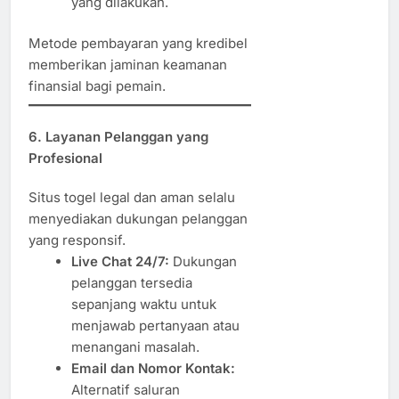
yang dilakukan.
Metode pembayaran yang kredibel
memberikan jaminan keamanan
finansial bagi pemain.
6. Layanan Pelanggan yang
Profesional
Situs togel legal dan aman selalu
menyediakan dukungan pelanggan
yang responsif.
Live Chat 24/7:
Dukungan
pelanggan tersedia
sepanjang waktu untuk
menjawab pertanyaan atau
menangani masalah.
Email dan Nomor Kontak:
Alternatif saluran