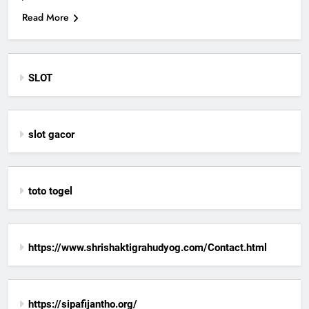
Read More
SLOT
slot gacor
toto togel
https://www.shrishaktigrahudyog.com/Contact.html
https://sipafijantho.org/