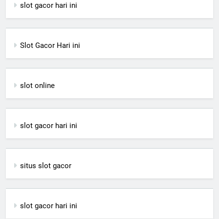
slot gacor hari ini
Slot Gacor Hari ini
slot online
slot gacor hari ini
situs slot gacor
slot gacor hari ini