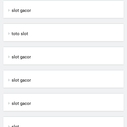
slot gacor
toto slot
slot gacor
slot gacor
slot gacor
slot