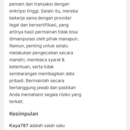
pemain dan transaksi dengan
enkripsi tinggi. Selain itu, mereka
bekerja sama dengan provider
legal dan bersertifikasi, yang
artinya hasil permainan tidak bisa
dimanipulasi oleh pihak manapun.
Namun, penting untuk selalu
melakukan pengecekan secara
mandiri, membaca syarat &
ketentuan, serta tidak
sembarangan membagikan data
pribadi. Bermainlah secara
bertanggung jawab dan pastikan
Anda memahami segala risiko yang
terkait.
Kesimpulan
Kaya787
adalah salah satu