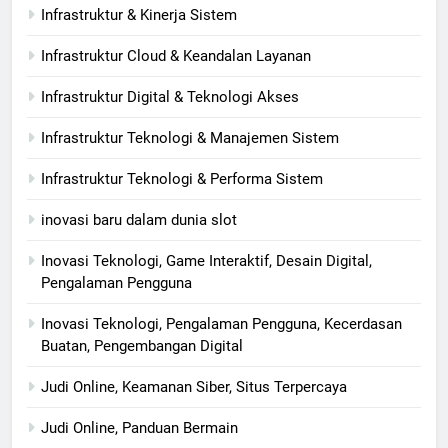
Infrastruktur & Kinerja Sistem
Infrastruktur Cloud & Keandalan Layanan
Infrastruktur Digital & Teknologi Akses
Infrastruktur Teknologi & Manajemen Sistem
Infrastruktur Teknologi & Performa Sistem
inovasi baru dalam dunia slot
Inovasi Teknologi, Game Interaktif, Desain Digital,
Pengalaman Pengguna
Inovasi Teknologi, Pengalaman Pengguna, Kecerdasan
Buatan, Pengembangan Digital
Judi Online, Keamanan Siber, Situs Terpercaya
Judi Online, Panduan Bermain