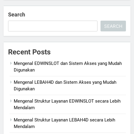
Search
SEARCH
Recent Posts
Mengenal EDWINSLOT dan Sistem Akses yang Mudah
Digunakan
Mengenal LEBAH4D dan Sistem Akses yang Mudah
Digunakan
Mengenal Struktur Layanan EDWINSLOT secara Lebih
Mendalam
Mengenal Struktur Layanan LEBAH4D secara Lebih
Mendalam