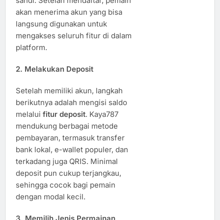
sandi. Setelah mendaftar, pemain
akan menerima akun yang bisa
langsung digunakan untuk
mengakses seluruh fitur di dalam
platform.
2.
Melakukan Deposit
Setelah memiliki akun, langkah
berikutnya adalah mengisi saldo
melalui
fitur deposit
. Kaya787
mendukung berbagai metode
pembayaran, termasuk transfer
bank lokal, e-wallet populer, dan
terkadang juga QRIS. Minimal
deposit pun cukup terjangkau,
sehingga cocok bagi pemain
dengan modal kecil.
3.
Memilih Jenis Permainan