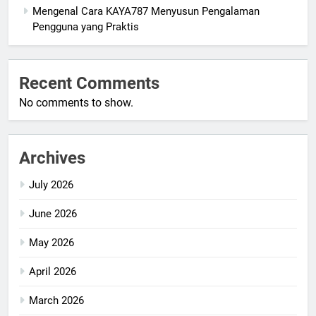
Mengenal Cara KAYA787 Menyusun Pengalaman
Pengguna yang Praktis
Recent Comments
No comments to show.
Archives
July 2026
June 2026
May 2026
April 2026
March 2026