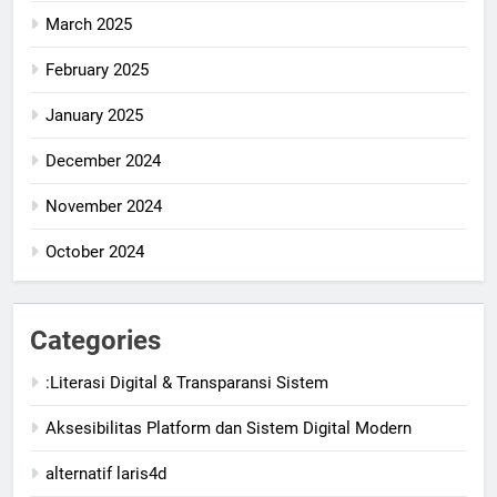
March 2025
February 2025
January 2025
December 2024
November 2024
October 2024
Categories
:Literasi Digital & Transparansi Sistem
Aksesibilitas Platform dan Sistem Digital Modern
alternatif laris4d