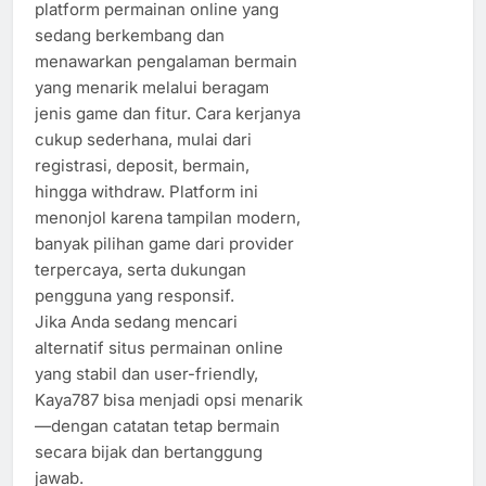
platform permainan online yang
sedang berkembang dan
menawarkan pengalaman bermain
yang menarik melalui beragam
jenis game dan fitur. Cara kerjanya
cukup sederhana, mulai dari
registrasi, deposit, bermain,
hingga withdraw. Platform ini
menonjol karena tampilan modern,
banyak pilihan game dari provider
terpercaya, serta dukungan
pengguna yang responsif.
Jika Anda sedang mencari
alternatif situs permainan online
yang stabil dan user-friendly,
Kaya787 bisa menjadi opsi menarik
—dengan catatan tetap bermain
secara bijak dan bertanggung
jawab.