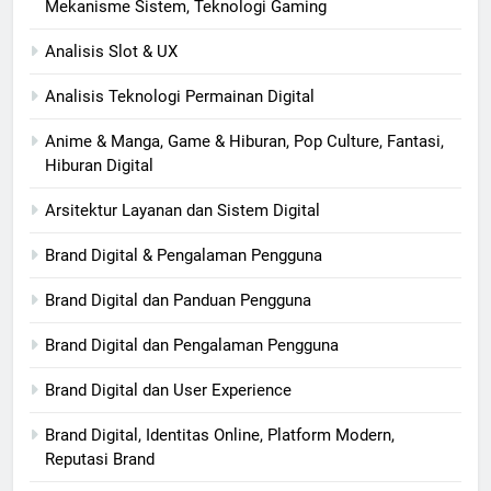
Mekanisme Sistem, Teknologi Gaming
Analisis Slot & UX
Analisis Teknologi Permainan Digital
Anime & Manga, Game & Hiburan, Pop Culture, Fantasi,
Hiburan Digital
Arsitektur Layanan dan Sistem Digital
Brand Digital & Pengalaman Pengguna
Brand Digital dan Panduan Pengguna
Brand Digital dan Pengalaman Pengguna
Brand Digital dan User Experience
Brand Digital, Identitas Online, Platform Modern,
Reputasi Brand