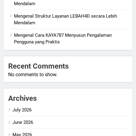
Mendalam
Mengenal Struktur Layanan LEBAH4D secara Lebih
Mendalam
Mengenal Cara KAYA787 Menyusun Pengalaman
Pengguna yang Praktis
Recent Comments
No comments to show.
Archives
July 2026
June 2026
May 2026