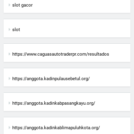
slot gacor
slot
https://www.caguasautotraderpr.com/resultados
https://anggota.kadinpulausebetul.org/
https://anggota.kadinkabpasangkayu.org/
https://anggota.kadinkablimapuluhkota.org/