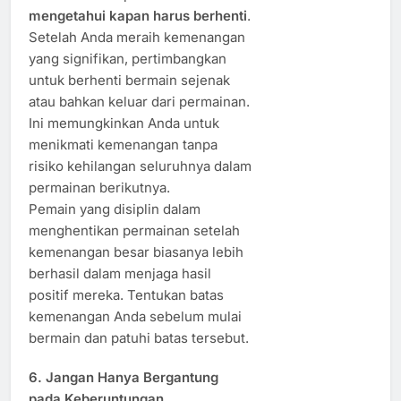
mengetahui kapan harus berhenti
.
Setelah Anda meraih kemenangan
yang signifikan, pertimbangkan
untuk berhenti bermain sejenak
atau bahkan keluar dari permainan.
Ini memungkinkan Anda untuk
menikmati kemenangan tanpa
risiko kehilangan seluruhnya dalam
permainan berikutnya.
Pemain yang disiplin dalam
menghentikan permainan setelah
kemenangan besar biasanya lebih
berhasil dalam menjaga hasil
positif mereka. Tentukan batas
kemenangan Anda sebelum mulai
bermain dan patuhi batas tersebut.
6. Jangan Hanya Bergantung
pada Keberuntungan