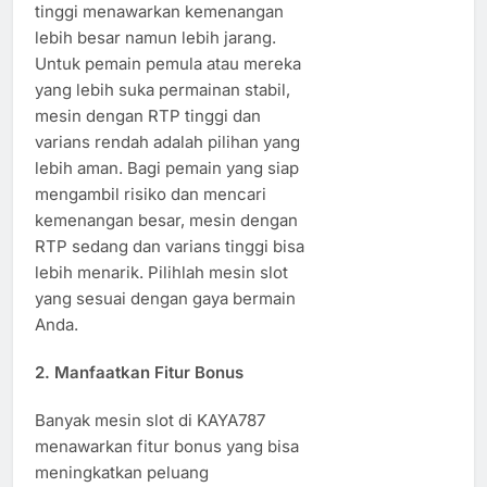
tinggi menawarkan kemenangan
lebih besar namun lebih jarang.
Untuk pemain pemula atau mereka
yang lebih suka permainan stabil,
mesin dengan RTP tinggi dan
varians rendah adalah pilihan yang
lebih aman. Bagi pemain yang siap
mengambil risiko dan mencari
kemenangan besar, mesin dengan
RTP sedang dan varians tinggi bisa
lebih menarik. Pilihlah mesin slot
yang sesuai dengan gaya bermain
Anda.
2. Manfaatkan Fitur Bonus
Banyak mesin slot di KAYA787
menawarkan fitur bonus yang bisa
meningkatkan peluang