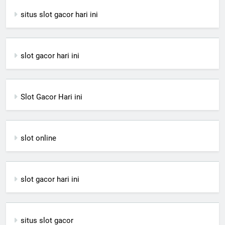
situs slot gacor hari ini
slot gacor hari ini
Slot Gacor Hari ini
slot online
slot gacor hari ini
situs slot gacor