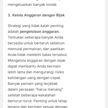
mengeluarkan banyak modal.
3. Kelola Anggaran dengan Bijak
Strategi yang tidak kalah penting
adalah
pengelolaan anggaran
.
Tentukan seberapa banyak Anda
bersedia untuk bertaruh sebelum
memulai permainan, dan pastikan
Anda tidak melebihi batas tersebut.
Mengelola anggaran dengan bijak
dapat membantu Anda bermain
lebih lama dan mengurangi risiko
kehilangan uang dengan cepat.
Banyak pemain yang terjebak
dalam perasaan “harus menang”
setelah beberapa kekalahan
berturut-turut. Penting untuk tetap
tenang dan bermain sesuai dengan