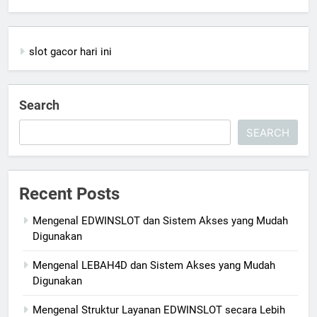
slot gacor hari ini
Search
SEARCH
Recent Posts
Mengenal EDWINSLOT dan Sistem Akses yang Mudah
Digunakan
Mengenal LEBAH4D dan Sistem Akses yang Mudah
Digunakan
Mengenal Struktur Layanan EDWINSLOT secara Lebih