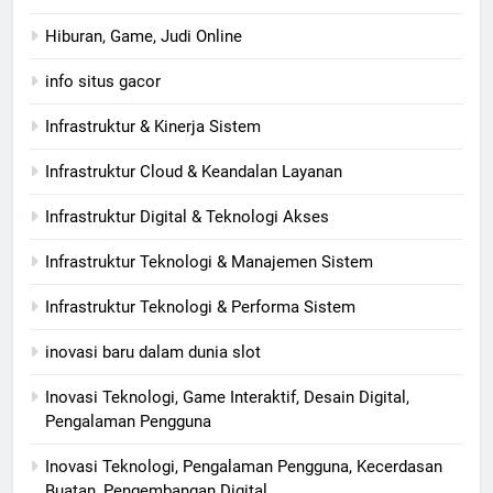
Hiburan, Game, Judi Online
info situs gacor
Infrastruktur & Kinerja Sistem
Infrastruktur Cloud & Keandalan Layanan
Infrastruktur Digital & Teknologi Akses
Infrastruktur Teknologi & Manajemen Sistem
Infrastruktur Teknologi & Performa Sistem
inovasi baru dalam dunia slot
Inovasi Teknologi, Game Interaktif, Desain Digital,
Pengalaman Pengguna
Inovasi Teknologi, Pengalaman Pengguna, Kecerdasan
Buatan, Pengembangan Digital