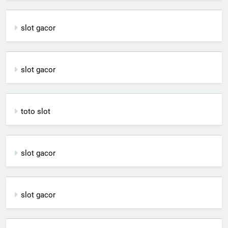
slot gacor
slot gacor
toto slot
slot gacor
slot gacor