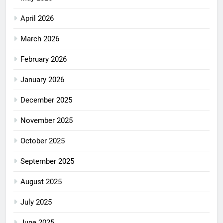
April 2026
March 2026
February 2026
January 2026
December 2025
November 2025
October 2025
September 2025
August 2025
July 2025
June 2025