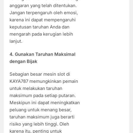
anggaran yang telah ditentukan.
Jangan terpengaruh oleh emosi,
karena ini dapat mempengaruhi
keputusan taruhan Anda dan
mengarah pada kerugian lebih
lanjut.
4. Gunakan Taruhan Maksimal
dengan Bijak
Sebagian besar mesin slot di
KAYA787 memungkinkan pemain
untuk melakukan taruhan
maksimum pada setiap putaran.
Meskipun ini dapat meningkatkan
peluang untuk menang besar,
taruhan maksimum juga berarti
risiko yang lebih tinggi. Oleh
karena itu, penting untuk