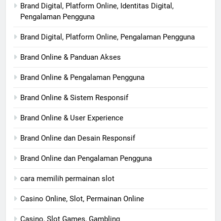
Brand Digital, Platform Online, Identitas Digital,
Pengalaman Pengguna
Brand Digital, Platform Online, Pengalaman Pengguna
Brand Online & Panduan Akses
Brand Online & Pengalaman Pengguna
Brand Online & Sistem Responsif
Brand Online & User Experience
Brand Online dan Desain Responsif
Brand Online dan Pengalaman Pengguna
cara memilih permainan slot
Casino Online, Slot, Permainan Online
Casino, Slot Games, Gambling