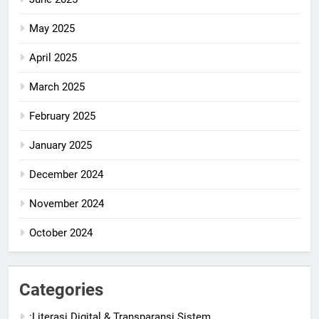
May 2025
April 2025
March 2025
February 2025
January 2025
December 2024
November 2024
October 2024
Categories
:Literasi Digital & Transparansi Sistem