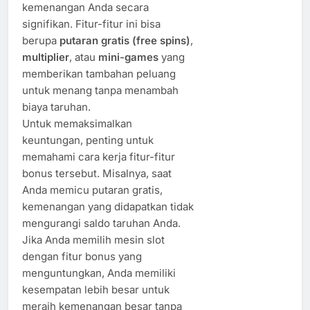
kemenangan Anda secara
signifikan. Fitur-fitur ini bisa
berupa
putaran gratis (free spins)
,
multiplier
, atau
mini-games
yang
memberikan tambahan peluang
untuk menang tanpa menambah
biaya taruhan.
Untuk memaksimalkan
keuntungan, penting untuk
memahami cara kerja fitur-fitur
bonus tersebut. Misalnya, saat
Anda memicu putaran gratis,
kemenangan yang didapatkan tidak
mengurangi saldo taruhan Anda.
Jika Anda memilih mesin slot
dengan fitur bonus yang
menguntungkan, Anda memiliki
kesempatan lebih besar untuk
meraih kemenangan besar tanpa