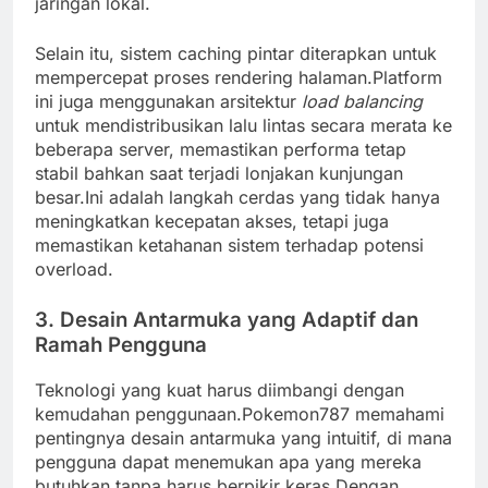
jaringan lokal.
Selain itu, sistem caching pintar diterapkan untuk
mempercepat proses rendering halaman.Platform
ini juga menggunakan arsitektur
load balancing
untuk mendistribusikan lalu lintas secara merata ke
beberapa server, memastikan performa tetap
stabil bahkan saat terjadi lonjakan kunjungan
besar.Ini adalah langkah cerdas yang tidak hanya
meningkatkan kecepatan akses, tetapi juga
memastikan ketahanan sistem terhadap potensi
overload.
3. Desain Antarmuka yang Adaptif dan
Ramah Pengguna
Teknologi yang kuat harus diimbangi dengan
kemudahan penggunaan.Pokemon787 memahami
pentingnya desain antarmuka yang intuitif, di mana
pengguna dapat menemukan apa yang mereka
butuhkan tanpa harus berpikir keras.Dengan