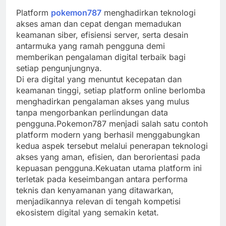
Platform
pokemon787
menghadirkan teknologi
akses aman dan cepat dengan memadukan
keamanan siber, efisiensi server, serta desain
antarmuka yang ramah pengguna demi
memberikan pengalaman digital terbaik bagi
setiap pengunjungnya.
Di era digital yang menuntut kecepatan dan
keamanan tinggi, setiap platform online berlomba
menghadirkan pengalaman akses yang mulus
tanpa mengorbankan perlindungan data
pengguna.Pokemon787 menjadi salah satu contoh
platform modern yang berhasil menggabungkan
kedua aspek tersebut melalui penerapan teknologi
akses yang aman, efisien, dan berorientasi pada
kepuasan pengguna.Kekuatan utama platform ini
terletak pada keseimbangan antara performa
teknis dan kenyamanan yang ditawarkan,
menjadikannya relevan di tengah kompetisi
ekosistem digital yang semakin ketat.