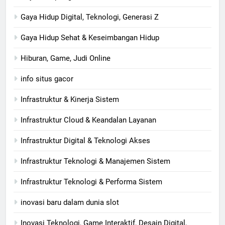
Gaya Hidup Digital, Teknologi, Generasi Z
Gaya Hidup Sehat & Keseimbangan Hidup
Hiburan, Game, Judi Online
info situs gacor
Infrastruktur & Kinerja Sistem
Infrastruktur Cloud & Keandalan Layanan
Infrastruktur Digital & Teknologi Akses
Infrastruktur Teknologi & Manajemen Sistem
Infrastruktur Teknologi & Performa Sistem
inovasi baru dalam dunia slot
Inovasi Teknologi, Game Interaktif, Desain Digital,