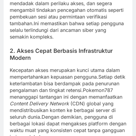
mendadak dalam perilaku akses, dan segera
mengambil tindakan pencegahan otomatis seperti
pembekuan sesi atau permintaan verifikasi
tambahan.Ini memastikan bahwa setiap pengguna
selalu terlindungi dari ancaman siber yang
semakin kompleks.
2. Akses Cepat Berbasis Infrastruktur
Modern
Kecepatan akses merupakan kunci utama dalam
mempertahankan kepuasan pengguna.Setiap detik
keterlambatan bisa berdampak pada penurunan
pengalaman dan tingkat retensi.Pokemon787
menanggapi tantangan ini dengan memanfaatkan
Content Delivery Network
(CDN) global yang
mendistribusikan konten ke berbagai server di
seluruh dunia.Dengan demikian, pengguna di
berbagai lokasi dapat mengakses platform dengan
waktu muat yang konsisten cepat tanpa gangguan