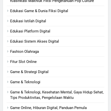
Klasifikasi Makhluk Fiksi Pengetahuan Pop Culture
Edukasi Game & Dunia Fiksi Digital
Edukasi Istilah Digital
Edukasi Platform Digital
Edukasi Sistem Akses Digital
Fashion Olahraga
Fitur Slot Online
Game & Strategi Digital
Game & Teknologi
Game & Teknologi, Kesehatan Mental, Gaya Hidup Sehat,
Tips Produktivitas, Pengelolaan Waktu
Game Online, Hiburan Digital, Panduan Pemula