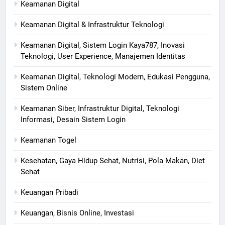
Keamanan Digital
Keamanan Digital & Infrastruktur Teknologi
Keamanan Digital, Sistem Login Kaya787, Inovasi
Teknologi, User Experience, Manajemen Identitas
Keamanan Digital, Teknologi Modern, Edukasi Pengguna,
Sistem Online
Keamanan Siber, Infrastruktur Digital, Teknologi
Informasi, Desain Sistem Login
Keamanan Togel
Kesehatan, Gaya Hidup Sehat, Nutrisi, Pola Makan, Diet
Sehat
Keuangan Pribadi
Keuangan, Bisnis Online, Investasi