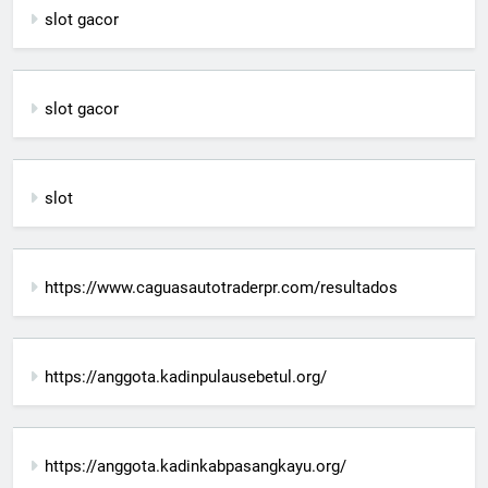
slot gacor
slot gacor
slot
https://www.caguasautotraderpr.com/resultados
https://anggota.kadinpulausebetul.org/
https://anggota.kadinkabpasangkayu.org/