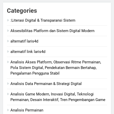
Categories
:Literasi Digital & Transparansi Sistem
Aksesibilitas Platform dan Sistem Digital Modern
alternatif laris4d
alternatif link laris4d
Analisis Akses Platform, Observasi Ritme Permainan,
Pola Sistem Digital, Pendekatan Bermain Bertahap,
Pengalaman Pengguna Stabil
Analisis Data Permainan & Strategi Digital
Analisis Game Modern, Inovasi Digital, Teknologi
Permainan, Desain Interaktif, Tren Pengembangan Game
Analisis Permainan