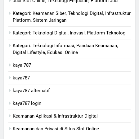
Judi Slot Online, Teknologi Perjudian, Platform Judi
Kategori: Keamanan Siber, Teknologi Digital, Infrastruktur
Platform, Sistem Jaringan
Kategori: Teknologi Digital, Inovasi, Platform Teknologi
Kategori: Teknologi Informasi, Panduan Keamanan,
Digital Lifestyle, Edukasi Online
kaya 787
kaya787
kaya787 alternatif
kaya787 login
Keamanan Aplikasi & Infrastruktur Digital
Keamanan dan Privasi di Situs Slot Online