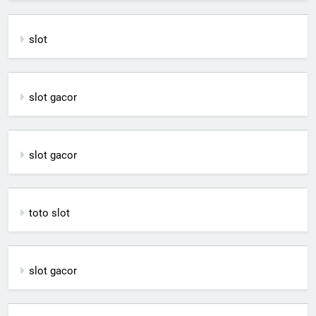
slot
slot gacor
slot gacor
toto slot
slot gacor