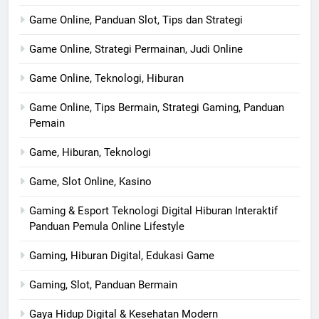
Game Online, Panduan Slot, Tips dan Strategi
Game Online, Strategi Permainan, Judi Online
Game Online, Teknologi, Hiburan
Game Online, Tips Bermain, Strategi Gaming, Panduan
Pemain
Game, Hiburan, Teknologi
Game, Slot Online, Kasino
Gaming & Esport Teknologi Digital Hiburan Interaktif
Panduan Pemula Online Lifestyle
Gaming, Hiburan Digital, Edukasi Game
Gaming, Slot, Panduan Bermain
Gaya Hidup Digital & Kesehatan Modern