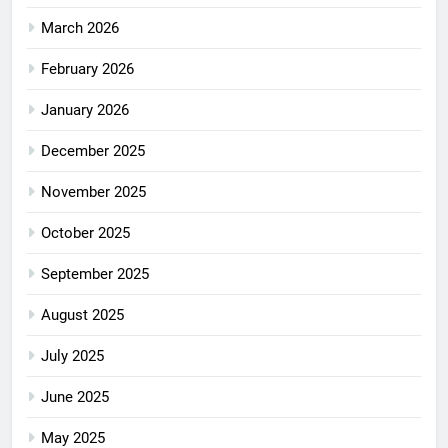
March 2026
February 2026
January 2026
December 2025
November 2025
October 2025
September 2025
August 2025
July 2025
June 2025
May 2025