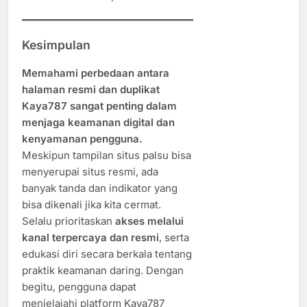
Kesimpulan
Memahami perbedaan antara
halaman resmi dan duplikat
Kaya787 sangat penting dalam
menjaga keamanan digital dan
kenyamanan pengguna.
Meskipun tampilan situs palsu bisa
menyerupai situs resmi, ada
banyak tanda dan indikator yang
bisa dikenali jika kita cermat.
Selalu prioritaskan
akses melalui
kanal terpercaya dan resmi
, serta
edukasi diri secara berkala tentang
praktik keamanan daring. Dengan
begitu, pengguna dapat
menjelajahi platform Kaya787