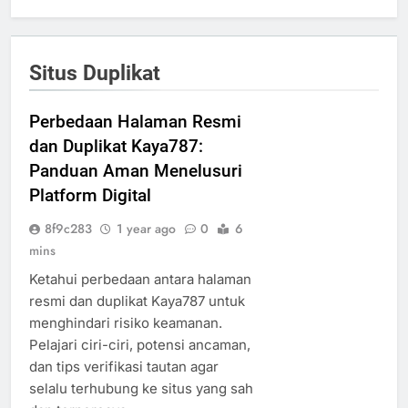
Situs Duplikat
Perbedaan Halaman Resmi
dan Duplikat Kaya787:
Panduan Aman Menelusuri
Platform Digital
8f9c283
1 year ago
0
6
mins
Ketahui perbedaan antara halaman
resmi dan duplikat Kaya787 untuk
menghindari risiko keamanan.
Pelajari ciri-ciri, potensi ancaman,
dan tips verifikasi tautan agar
selalu terhubung ke situs yang sah