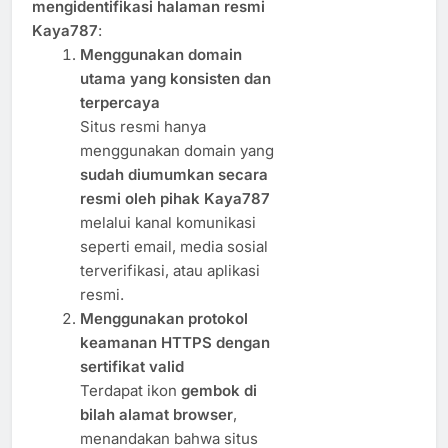
mengidentifikasi halaman resmi
Kaya787
:
Menggunakan domain
utama yang konsisten dan
terpercaya
Situs resmi hanya
menggunakan domain yang
sudah diumumkan secara
resmi oleh pihak Kaya787
melalui kanal komunikasi
seperti email, media sosial
terverifikasi, atau aplikasi
resmi.
Menggunakan protokol
keamanan HTTPS dengan
sertifikat valid
Terdapat ikon
gembok di
bilah alamat browser
,
menandakan bahwa situs