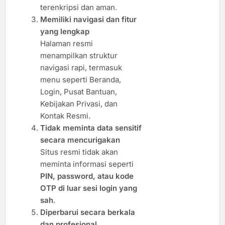
terenkripsi dan aman.
Memiliki navigasi dan fitur
yang lengkap
Halaman resmi
menampilkan struktur
navigasi rapi, termasuk
menu seperti Beranda,
Login, Pusat Bantuan,
Kebijakan Privasi, dan
Kontak Resmi.
Tidak meminta data sensitif
secara mencurigakan
Situs resmi tidak akan
meminta informasi seperti
PIN, password, atau kode
OTP di luar sesi login yang
sah
.
Diperbarui secara berkala
dan profesional