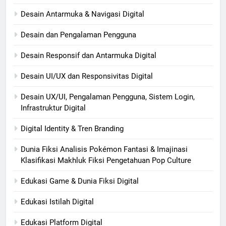
Desain Antarmuka & Navigasi Digital
Desain dan Pengalaman Pengguna
Desain Responsif dan Antarmuka Digital
Desain UI/UX dan Responsivitas Digital
Desain UX/UI, Pengalaman Pengguna, Sistem Login,
Infrastruktur Digital
Digital Identity & Tren Branding
Dunia Fiksi Analisis Pokémon Fantasi & Imajinasi
Klasifikasi Makhluk Fiksi Pengetahuan Pop Culture
Edukasi Game & Dunia Fiksi Digital
Edukasi Istilah Digital
Edukasi Platform Digital