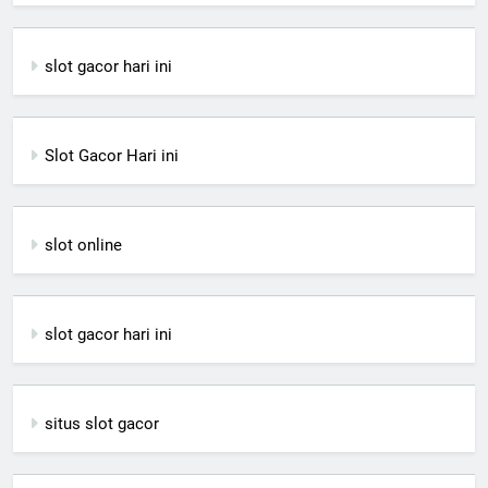
slot gacor hari ini
Slot Gacor Hari ini
slot online
slot gacor hari ini
situs slot gacor