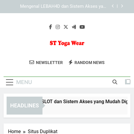
Skip
Mengenal Struktur Layanan EDWINSLOT secara
to
Lebih Mendalam
content
Mengenal Struktur Layanan LEBAH4D secara
Lebih Mendalam
Mengenal EDWINSLOT dan Sistem Akses yang
Mudah Digunakan
Mengenal LEBAH4D dan Sistem Akses yang
Mudah Digunakan
ST Yoga Wear
Dapatkan Pakaian Yoga Berkualitas Di
Mengenal Struktur Layanan EDWINSLOT secara
NEWSLETTER
RANDOM NEWS
Lebih Mendalam
ST Yoga Wear. Untuk Kenyamanan Dan
Mengenal Struktur Layanan LEBAH4D secara
Gaya Saat Berlatih.
Lebih Mendalam
MENU
engenal EDWINSLOT dan Sistem Akses yang Mudah Digunaka
HEADLINES
Weeks Ago
Home
Situs Duplikat