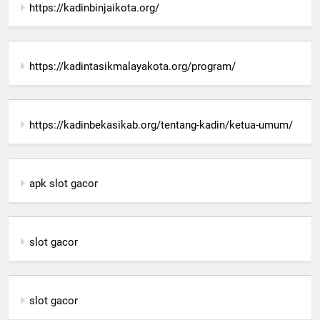
https://kadinbinjaikota.org/
https://kadintasikmalayakota.org/program/
https://kadinbekasikab.org/tentang-kadin/ketua-umum/
apk slot gacor
slot gacor
slot gacor