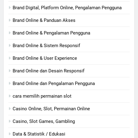
Brand Digital, Platform Online, Pengalaman Pengguna
Brand Online & Panduan Akses
Brand Online & Pengalaman Pengguna
Brand Online & Sistem Responsif
Brand Online & User Experience
Brand Online dan Desain Responsif
Brand Online dan Pengalaman Pengguna
cara memilih permainan slot
Casino Online, Slot, Permainan Online
Casino, Slot Games, Gambling
Data & Statistik / Edukasi