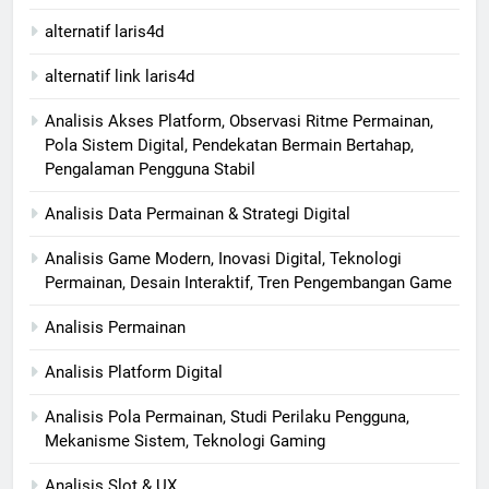
alternatif laris4d
alternatif link laris4d
Analisis Akses Platform, Observasi Ritme Permainan,
Pola Sistem Digital, Pendekatan Bermain Bertahap,
Pengalaman Pengguna Stabil
Analisis Data Permainan & Strategi Digital
Analisis Game Modern, Inovasi Digital, Teknologi
Permainan, Desain Interaktif, Tren Pengembangan Game
Analisis Permainan
Analisis Platform Digital
Analisis Pola Permainan, Studi Perilaku Pengguna,
Mekanisme Sistem, Teknologi Gaming
Analisis Slot & UX