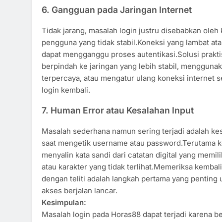
6. Gangguan pada Jaringan Internet
Tidak jarang, masalah login justru disebabkan oleh 
pengguna yang tidak stabil.Koneksi yang lambat ata
dapat mengganggu proses autentikasi.Solusi prakt
berpindah ke jaringan yang lebih stabil, mengguna
terpercaya, atau mengatur ulang koneksi internet
login kembali.
7. Human Error atau Kesalahan Input
Masalah sederhana namun sering terjadi adalah k
saat mengetik username atau password.Terutama k
menyalin kata sandi dari catatan digital yang memil
atau karakter yang tidak terlihat.Memeriksa kembali 
dengan teliti adalah langkah pertama yang penting
akses berjalan lancar.
Kesimpulan:
Masalah login pada Horas88 dapat terjadi karena be