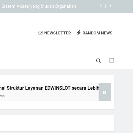
 Sistem Akses yang Mudah Digunakan
an EDWINSLOT secara Lebih Mendalam
yanan LEBAH4D secara Lebih Mendalam
NEWSLETTER
RANDOM NEWS
Sistem Akses yang Mudah Digunakan
Dan Gaya Saat Berlatih.
 Sistem Akses yang Mudah Digunakan
an EDWINSLOT secara Lebih Mendalam
yanan LEBAH4D secara Lebih Mendalam
r Layanan EDWINSLOT secara Lebih Mendalam
Mengenal
3 Weeks Ag