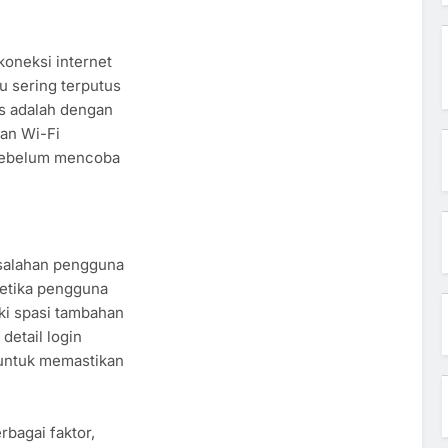
koneksi internet
u sering terputus
is adalah dengan
kan Wi-Fi
 sebelum mencoba
esalahan pengguna
etika pengguna
iki spasi tambahan
detail login
 untuk memastikan
rbagai faktor,