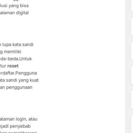
usi yang bisa
laman digital
h lupa kata sandi
g memiliki
eda-beda.Untuk
itur
reset
erdaftar.Pengguna
ta sandi yang kuat
kan penggunaan
halaman login, atau
njadi penyebab