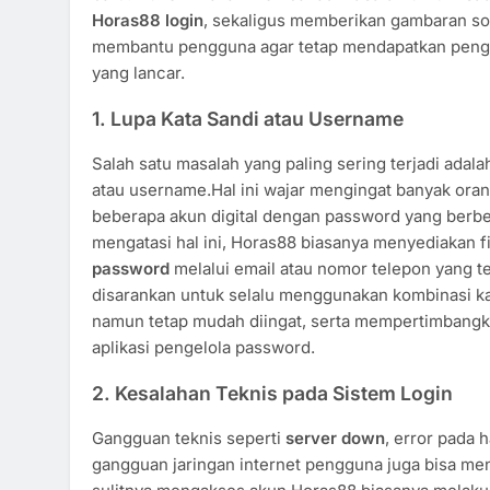
Horas88 login
, sekaligus memberikan gambaran sol
membantu pengguna agar tetap mendapatkan penga
yang lancar.
1. Lupa Kata Sandi atau Username
Salah satu masalah yang paling sering terjadi adala
atau username.Hal ini wajar mengingat banyak oran
beberapa akun digital dengan password yang berb
mengatasi hal ini, Horas88 biasanya menyediakan f
password
melalui email atau nomor telepon yang t
disarankan untuk selalu menggunakan kombinasi ka
namun tetap mudah diingat, serta mempertimbang
aplikasi pengelola password.
2. Kesalahan Teknis pada Sistem Login
Gangguan teknis seperti
server down
, error pada 
gangguan jaringan internet pengguna juga bisa me