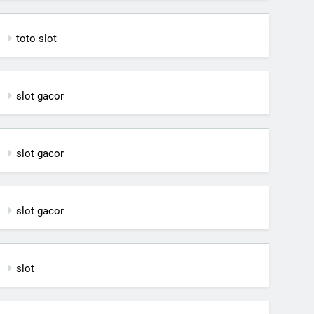
toto slot
slot gacor
slot gacor
slot gacor
slot