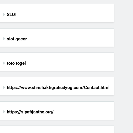
SLOT
slot gacor
toto togel
https://www.shrishaktigrahudyog.com/Contact.html
https://sipafijantho.org/