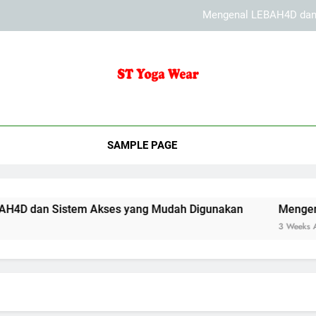
Mengenal LEBAH4D dan
Mengenal Struktur Layan
Mengenal Struktur La
Yoga Wear
Mengenal EDWINSLOT dan 
Pakaian Yoga Berkualitas Di ST Yoga Wear. Untuk Kenyamanan 
Mengenal LEBAH4D dan
SAMPLE PAGE
Mengenal Struktur Layan
Mengenal Struktur La
stem Akses yang Mudah Digunakan
Mengenal Struktu
3 Weeks Ago