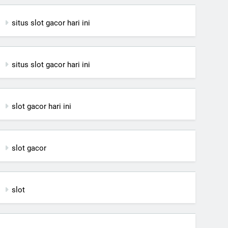
situs slot gacor hari ini
situs slot gacor hari ini
slot gacor hari ini
slot
gacor
slot