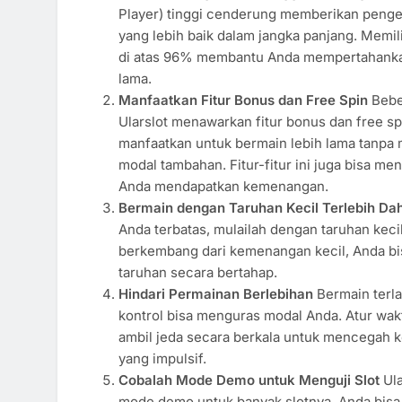
Player) tinggi cenderung memberikan penge
yang lebih baik dalam jangka panjang. Memil
di atas 96% membantu Anda mempertahanka
lama.
Manfaatkan Fitur Bonus dan Free Spin
Beber
Ularslot menawarkan fitur bonus dan free sp
manfaatkan untuk bermain lebih lama tanp
modal tambahan. Fitur-fitur ini juga bisa me
Anda mendapatkan kemenangan.
Bermain dengan Taruhan Kecil Terlebih Da
Anda terbatas, mulailah dengan taruhan keci
berkembang dari kemenangan kecil, Anda b
taruhan secara bertahap.
Hindari Permainan Berlebihan
Bermain terla
kontrol bisa menguras modal Anda. Atur wak
ambil jeda secara berkala untuk mencegah 
yang impulsif.
Cobalah Mode Demo untuk Menguji Slot
Ula
mode demo untuk banyak slotnya. Anda bis