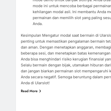
mode ini untuk mencoba berbagai permainan 
kehilangan modal asli. Ini membantu Anda 
permainan dan memilih slot yang paling sesu
Anda.
Kesimpulan Mengatur modal saat bermain di Ularslo
penting untuk memastikan pengalaman bermain t
dan aman. Dengan menetapkan anggaran, membagi
beberapa sesi, dan menetapkan batas kemenangan 
Anda bisa menghindari risiko kerugian finansial yan
Selalu bermain dengan bijak, utamakan hiburan da
dan jangan biarkan permainan slot mempengaruhi 
Anda secara negatif. Semoga beruntung dalam perm
Anda di Ularslot!
Read More