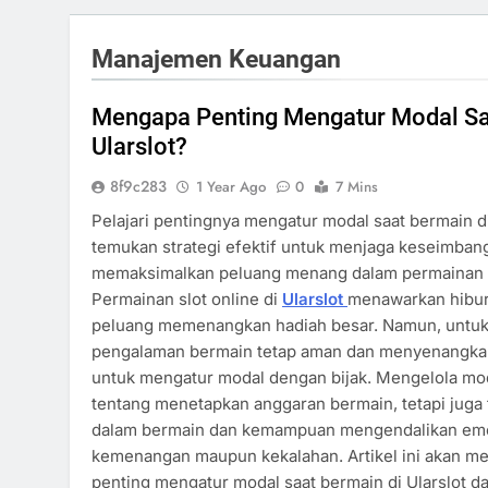
Manajemen Keuangan
Mengapa Penting Mengatur Modal Sa
Ularslot?
8f9c283
1 Year Ago
0
7 Mins
Pelajari pentingnya mengatur modal saat bermain di
temukan strategi efektif untuk menjaga keseimba
memaksimalkan peluang menang dalam permainan s
Permainan slot online di
Ularslot
menawarkan hibur
peluang memenangkan hadiah besar. Namun, untu
pengalaman bermain tetap aman dan menyenangkan
untuk mengatur modal dengan bijak. Mengelola mo
tentang menetapkan anggaran bermain, tetapi juga t
dalam bermain dan kemampuan mengendalikan emo
kemenangan maupun kekalahan. Artikel ini akan 
penting mengatur modal saat bermain di Ularslot d