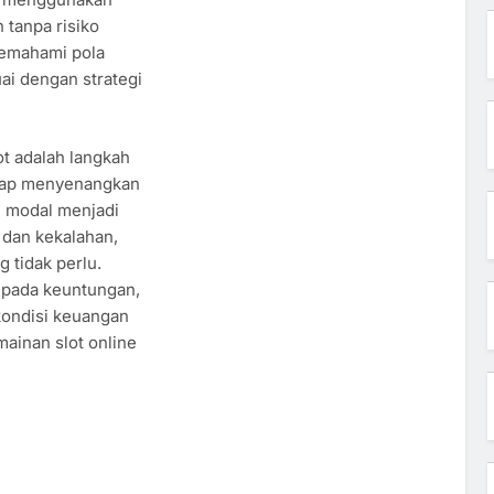
tanpa risiko
memahami pola
ai dengan strategi
t adalah langkah
etap menyenangkan
 modal menjadi
dan kekalahan,
g tidak perlu.
ripada keuntungan,
kondisi keuangan
ainan slot online