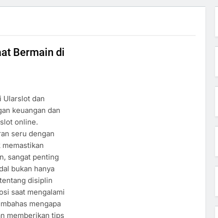
at Bermain di
 Ularslot dan
ngan keuangan dan
lot online.
an seru dengan
k memastikan
, sangat penting
dal bukan hanya
entang disiplin
si saat mengalami
membahas mengapa
an memberikan tips