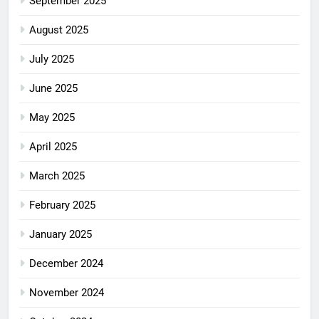
September 2025
August 2025
July 2025
June 2025
May 2025
April 2025
March 2025
February 2025
January 2025
December 2024
November 2024