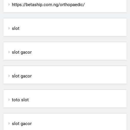
https://betaship.com.ng/orthopaedic/
slot
slot gacor
slot gacor
toto slot
slot gacor