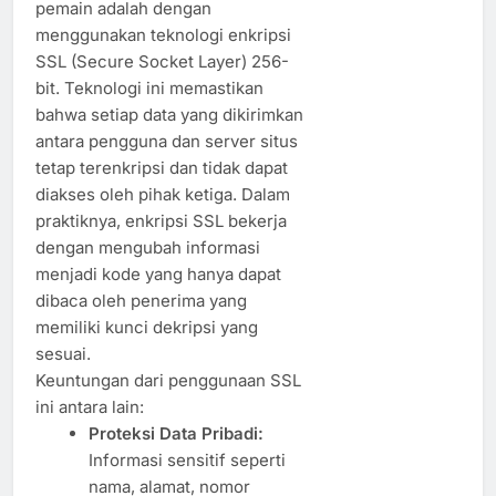
pemain adalah dengan
menggunakan teknologi enkripsi
SSL (Secure Socket Layer) 256-
bit. Teknologi ini memastikan
bahwa setiap data yang dikirimkan
antara pengguna dan server situs
tetap terenkripsi dan tidak dapat
diakses oleh pihak ketiga. Dalam
praktiknya, enkripsi SSL bekerja
dengan mengubah informasi
menjadi kode yang hanya dapat
dibaca oleh penerima yang
memiliki kunci dekripsi yang
sesuai.
Keuntungan dari penggunaan SSL
ini antara lain:
Proteksi Data Pribadi:
Informasi sensitif seperti
nama, alamat, nomor