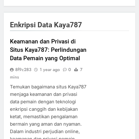
Enkripsi Data Kaya787
Keamanan dan Privasi di
Situs Kaya787: Perlindungan
Data Pemain yang Optimal
8f9c283
1 year ago
0
7
mins
Temukan bagaimana situs Kaya787
menjaga keamanan dan privasi
data pemain dengan teknologi
enkripsi canggih dan kebijakan
ketat, memastikan pengalaman
bermain yang aman dan nyaman.
Dalam industri perjudian online,
keamanan dan privasi pemain