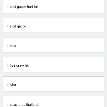
slot gacor hari ini
slot
gacor
slot
live draw hk
Slot
situs slot thailand