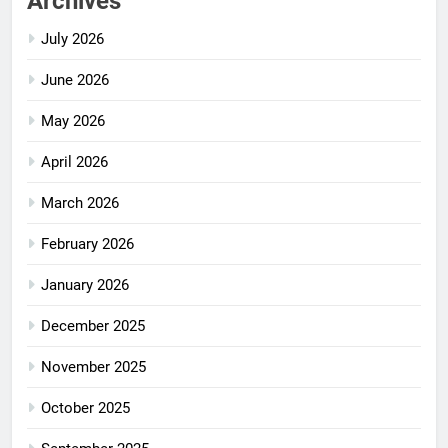
Archives
July 2026
June 2026
May 2026
April 2026
March 2026
February 2026
January 2026
December 2025
November 2025
October 2025