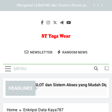
Skip
Mengenal Struktur Layanan EDWINSLOT secara
to
Lebih Mendalam
content
Mengenal Struktur Layanan LEBAH4D secara
Lebih Mendalam
Mengenal EDWINSLOT dan Sistem Akses yang
Mudah Digunakan
Mengenal LEBAH4D dan Sistem Akses yang
Mudah Digunakan
ST Yoga Wear
Dapatkan Pakaian Yoga Berkualitas Di
Mengenal Struktur Layanan EDWINSLOT secara
NEWSLETTER
RANDOM NEWS
Lebih Mendalam
ST Yoga Wear. Untuk Kenyamanan Dan
Mengenal Struktur Layanan LEBAH4D secara
Gaya Saat Berlatih.
Lebih Mendalam
MENU
engenal EDWINSLOT dan Sistem Akses yang Mudah Digunaka
HEADLINES
Weeks Ago
Home
Enkripsi Data Kaya787