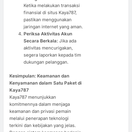
Ketika melakukan transaksi
finansial di situs Kaya787,
pastikan menggunakan
jaringan internet yang aman.
Periksa Aktivitas Akun
Secara Berkala:
Jika ada
aktivitas mencurigakan,
segera laporkan kepada tim
dukungan pelanggan.
Kesimpulan: Keamanan dan
Kenyamanan dalam Satu Paket di
Kaya787
Kaya787 menunjukkan
komitmennya dalam menjaga
keamanan dan privasi pemain
melalui penerapan teknologi
terkini dan kebijakan yang jelas.