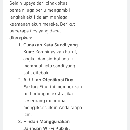
Selain upaya dari pihak situs,
pemain juga perlu mengambil
langkah aktif dalam menjaga
keamanan akun mereka. Berikut
beberapa tips yang dapat
diterapkan:
Gunakan Kata Sandi yang
Kuat:
Kombinasikan huruf,
angka, dan simbol untuk
membuat kata sandi yang
sulit ditebak.
Aktifkan Otentikasi Dua
Faktor:
Fitur ini memberikan
perlindungan ekstra jika
seseorang mencoba
mengakses akun Anda tanpa
izin.
Hindari Menggunakan
Jaringan Wi-Fi Publik: