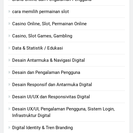
cara memilih permainan slot
Casino Online, Slot, Permainan Online
Casino, Slot Games, Gambling
Data & Statistik / Edukasi
Desain Antarmuka & Navigasi Digital
Desain dan Pengalaman Pengguna
Desain Responsif dan Antarmuka Digital
Desain UI/UX dan Responsivitas Digital
Desain UX/UI, Pengalaman Pengguna, Sistem Login,
Infrastruktur Digital
Digital Identity & Tren Branding