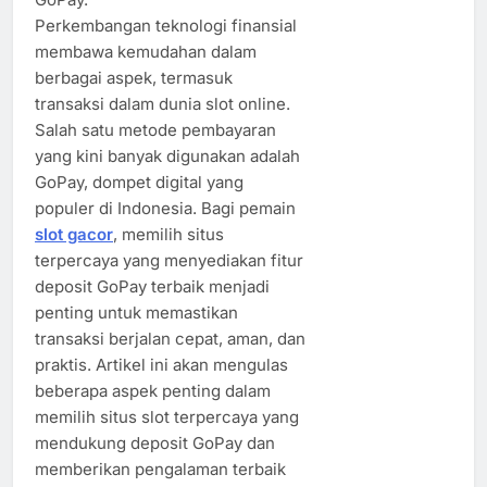
Perkembangan teknologi finansial
membawa kemudahan dalam
berbagai aspek, termasuk
transaksi dalam dunia slot online.
Salah satu metode pembayaran
yang kini banyak digunakan adalah
GoPay, dompet digital yang
populer di Indonesia. Bagi pemain
slot gacor
, memilih situs
terpercaya yang menyediakan fitur
deposit GoPay terbaik menjadi
penting untuk memastikan
transaksi berjalan cepat, aman, dan
praktis. Artikel ini akan mengulas
beberapa aspek penting dalam
memilih situs slot terpercaya yang
mendukung deposit GoPay dan
memberikan pengalaman terbaik