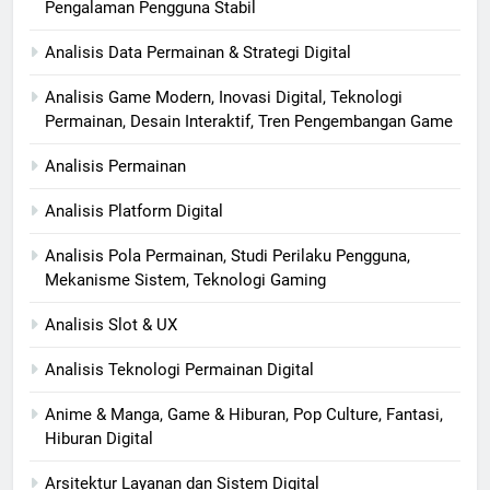
Pengalaman Pengguna Stabil
Analisis Data Permainan & Strategi Digital
Analisis Game Modern, Inovasi Digital, Teknologi
Permainan, Desain Interaktif, Tren Pengembangan Game
Analisis Permainan
Analisis Platform Digital
Analisis Pola Permainan, Studi Perilaku Pengguna,
Mekanisme Sistem, Teknologi Gaming
Analisis Slot & UX
Analisis Teknologi Permainan Digital
Anime & Manga, Game & Hiburan, Pop Culture, Fantasi,
Hiburan Digital
Arsitektur Layanan dan Sistem Digital