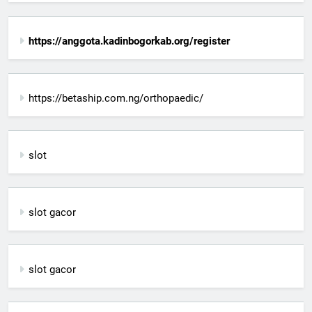
https://anggota.kadinbogorkab.org/register
https://betaship.com.ng/orthopaedic/
slot
slot gacor
slot gacor