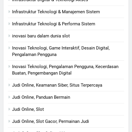
Infrastruktur Teknologi & Manajemen Sistem
Infrastruktur Teknologi & Performa Sistem
inovasi baru dalam dunia slot
Inovasi Teknologi, Game Interaktif, Desain Digital,
Pengalaman Pengguna
Inovasi Teknologi, Pengalaman Pengguna, Kecerdasan
Buatan, Pengembangan Digital
Judi Online, Keamanan Siber, Situs Terpercaya
Judi Online, Panduan Bermain
Judi Online, Slot
Judi Online, Slot Gacor, Permainan Judi