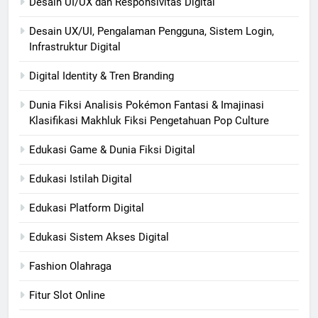
Desain UI/UX dan Responsivitas Digital
Desain UX/UI, Pengalaman Pengguna, Sistem Login,
Infrastruktur Digital
Digital Identity & Tren Branding
Dunia Fiksi Analisis Pokémon Fantasi & Imajinasi
Klasifikasi Makhluk Fiksi Pengetahuan Pop Culture
Edukasi Game & Dunia Fiksi Digital
Edukasi Istilah Digital
Edukasi Platform Digital
Edukasi Sistem Akses Digital
Fashion Olahraga
Fitur Slot Online