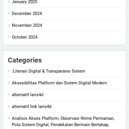
January 2025
December 2024
November 2024
October 2024
Categories
:Literasi Digital & Transparansi Sistem
Aksesibilitas Platform dan Sistem Digital Modern
alternatif laris4d
alternatif link laris4d
Analisis Akses Platform, Observasi Ritme Permainan,
Pola Sistem Digital, Pendekatan Bermain Bertahap,