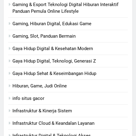
Gaming & Esport Teknologi Digital Hiburan Interaktif
Panduan Pemula Online Lifestyle
Gaming, Hiburan Digital, Edukasi Game
Gaming, Slot, Panduan Bermain
Gaya Hidup Digital & Kesehatan Modern
Gaya Hidup Digital, Teknologi, Generasi Z
Gaya Hidup Sehat & Keseimbangan Hidup
Hiburan, Game, Judi Online
info situs gacor
Infrastruktur & Kinerja Sistem
Infrastruktur Cloud & Keandalan Layanan
Infrastruktur Digital & Teknologi Akses