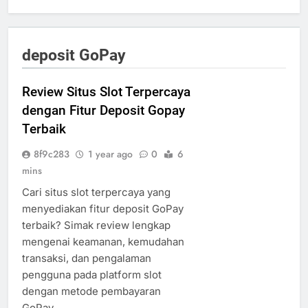
deposit GoPay
Review Situs Slot Terpercaya
dengan Fitur Deposit Gopay
Terbaik
8f9c283
1 year ago
0
6
mins
Cari situs slot terpercaya yang
menyediakan fitur deposit GoPay
terbaik? Simak review lengkap
mengenai keamanan, kemudahan
transaksi, dan pengalaman
pengguna pada platform slot
dengan metode pembayaran
GoPay.