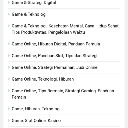
Game & Strategi Digital
Game & Teknologi
Game & Teknologi, Kesehatan Mental, Gaya Hidup Sehat,
Tips Produktivitas, Pengelolaan Waktu
Game Online, Hiburan Digital, Panduan Pemula
Game Online, Panduan Slot, Tips dan Strategi
Game Online, Strategi Permainan, Judi Online
Game Online, Teknologi, Hiburan
Game Online, Tips Bermain, Strategi Gaming, Panduan
Pemain
Game, Hiburan, Teknologi
Game, Slot Online, Kasino