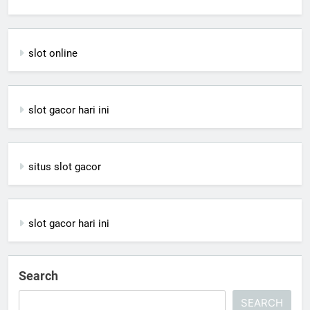
slot online
slot gacor hari ini
situs slot gacor
slot gacor hari ini
Search
SEARCH