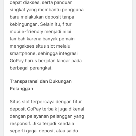
cepat diakses, serta panduan
singkat yang membantu pengguna
baru melakukan deposit tanpa
kebingungan. Selain itu, fitur
mobile-friendly menjadi nilai
tambah karena banyak pemain
mengakses situs slot melalui
smartphone, sehingga integrasi
GoPay harus berjalan lancar pada
berbagai perangkat.
Transparansi dan Dukungan
Pelanggan
Situs slot terpercaya dengan fitur
deposit GoPay terbaik juga dikenal
dengan pelayanan pelanggan yang
responsif. Jika terjadi kendala
seperti gagal deposit atau saldo