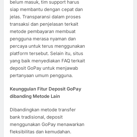
belum masuk, tim support harus
siap membantu dengan cepat dan
jelas. Transparansi dalam proses
transaksi dan penjelasan terkait
metode pembayaran membuat
pengguna merasa nyaman dan
percaya untuk terus menggunakan
platform tersebut. Selain itu, situs
yang baik menyediakan FAQ terkait
deposit GoPay untuk menjawab
pertanyaan umum pengguna.
Keunggulan Fitur Deposit GoPay
dibanding Metode Lain
Dibandingkan metode transfer
bank tradisional, deposit
menggunakan GoPay menawarkan
fleksibilitas dan kemudahan.