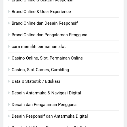
Brand Online & Sistem Responsif
Brand Online & User Experience
Brand Online dan Desain Responsif
Brand Online dan Pengalaman Pengguna
cara memilih permainan slot
Casino Online, Slot, Permainan Online
Casino, Slot Games, Gambling
Data & Statistik / Edukasi
Desain Antarmuka & Navigasi Digital
Desain dan Pengalaman Pengguna
Desain Responsif dan Antarmuka Digital