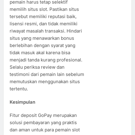
pemain harus tetap selektif
memilih situs slot. Pastikan situs
tersebut memiliki reputasi baik,
lisensi resmi, dan tidak memiliki
riwayat masalah transaksi. Hindari
situs yang menawarkan bonus
berlebihan dengan syarat yang
tidak masuk akal karena bisa
menjadi tanda kurang profesional.
Selalu periksa review dan
testimoni dari pemain lain sebelum
memutuskan menggunakan situs
tertentu.
Kesimpulan
Fitur deposit GoPay merupakan
solusi pembayaran yang praktis
dan aman untuk para pemain slot