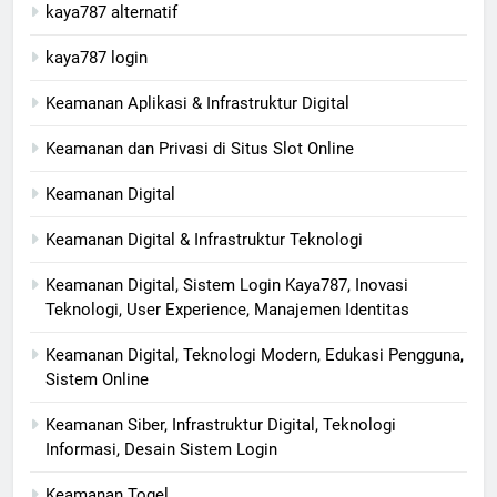
kaya787 alternatif
kaya787 login
Keamanan Aplikasi & Infrastruktur Digital
Keamanan dan Privasi di Situs Slot Online
Keamanan Digital
Keamanan Digital & Infrastruktur Teknologi
Keamanan Digital, Sistem Login Kaya787, Inovasi
Teknologi, User Experience, Manajemen Identitas
Keamanan Digital, Teknologi Modern, Edukasi Pengguna,
Sistem Online
Keamanan Siber, Infrastruktur Digital, Teknologi
Informasi, Desain Sistem Login
Keamanan Togel