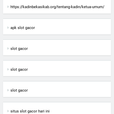
https://kadinbekasikab.org/tentang-kadin/ketua-umum/
apk slot gacor
slot gacor
slot gacor
slot gacor
situs slot gacor hari ini