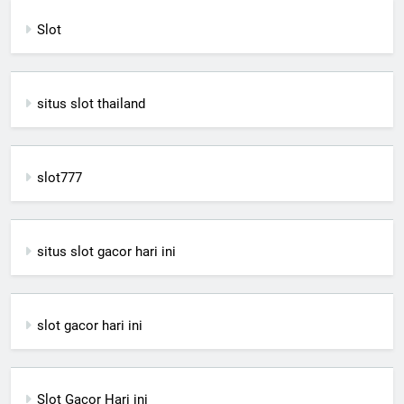
Slot
situs slot thailand
slot777
situs slot gacor hari ini
slot gacor hari ini
Slot Gacor Hari ini