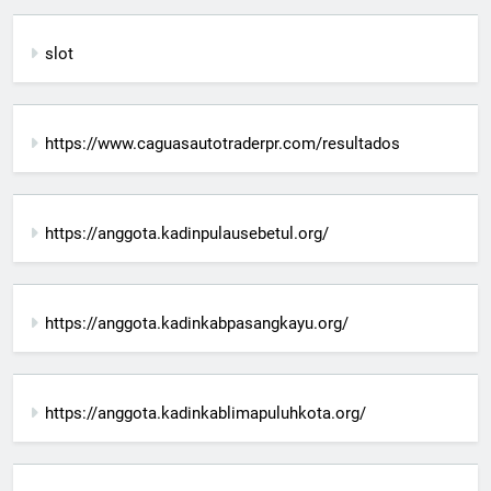
slot
https://www.caguasautotraderpr.com/resultados
https://anggota.kadinpulausebetul.org/
https://anggota.kadinkabpasangkayu.org/
https://anggota.kadinkablimapuluhkota.org/