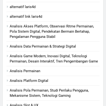
alternatif laris4d
alternatif link laris4d
Analisis Akses Platform, Observasi Ritme Permainan,
Pola Sistem Digital, Pendekatan Bermain Bertahap,
Pengalaman Pengguna Stabil
Analisis Data Permainan & Strategi Digital
Analisis Game Modern, Inovasi Digital, Teknologi
Permainan, Desain Interaktif, Tren Pengembangan Game
Analisis Permainan
Analisis Platform Digital
Analisis Pola Permainan, Studi Perilaku Pengguna,
Mekanisme Sistem, Teknologi Gaming
Analisis Slot & UX