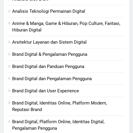
Analisis Teknologi Permainan Digital
Anime & Manga, Game & Hiburan, Pop Culture, Fantasi,
Hiburan Digital
Arsitektur Layanan dan Sistem Digital
Brand Digital & Pengalaman Pengguna
Brand Digital dan Panduan Pengguna
Brand Digital dan Pengalaman Pengguna
Brand Digital dan User Experience
Brand Digital, Identitas Online, Platform Modern,
Reputasi Brand
Brand Digital, Platform Online, Identitas Digital,
Pengalaman Pengguna