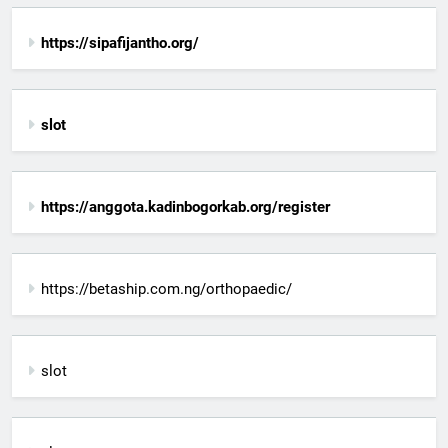
https://sipafijantho.org/
slot
https://anggota.kadinbogorkab.org/register
https://betaship.com.ng/orthopaedic/
slot