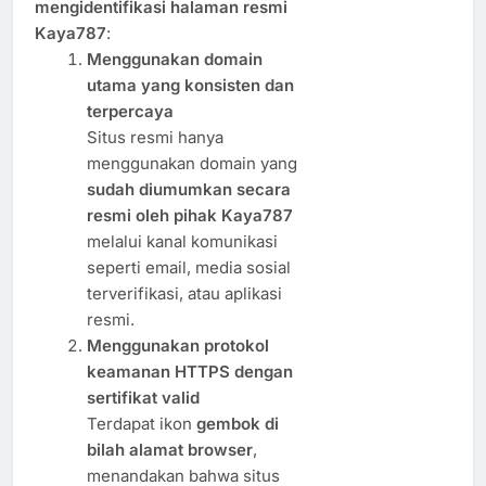
mengidentifikasi halaman resmi
Kaya787
:
Menggunakan domain
utama yang konsisten dan
terpercaya
Situs resmi hanya
menggunakan domain yang
sudah diumumkan secara
resmi oleh pihak Kaya787
melalui kanal komunikasi
seperti email, media sosial
terverifikasi, atau aplikasi
resmi.
Menggunakan protokol
keamanan HTTPS dengan
sertifikat valid
Terdapat ikon
gembok di
bilah alamat browser
,
menandakan bahwa situs