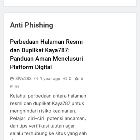
Anti Phishing
Perbedaan Halaman Resmi
dan Duplikat Kaya787:
Panduan Aman Menelusuri
Platform Digital
8f9c283
1 year ago
0
6
mins
Ketahui perbedaan antara halaman
resmi dan duplikat Kaya787 untuk
menghindari risiko keamanan.
Pelajari ciri-ciri, potensi ancaman,
dan tips verifikasi tautan agar
selalu terhubung ke situs yang sah