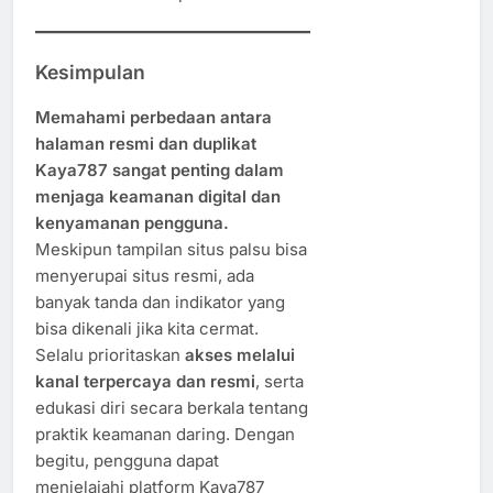
Kesimpulan
Memahami perbedaan antara
halaman resmi dan duplikat
Kaya787 sangat penting dalam
menjaga keamanan digital dan
kenyamanan pengguna.
Meskipun tampilan situs palsu bisa
menyerupai situs resmi, ada
banyak tanda dan indikator yang
bisa dikenali jika kita cermat.
Selalu prioritaskan
akses melalui
kanal terpercaya dan resmi
, serta
edukasi diri secara berkala tentang
praktik keamanan daring. Dengan
begitu, pengguna dapat
menjelajahi platform Kaya787