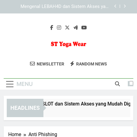
Skip
Mengenal Struktur Layanan EDWINSLOT secara
to
Lebih Mendalam
content
Mengenal Struktur Layanan LEBAH4D secara
Lebih Mendalam
Mengenal EDWINSLOT dan Sistem Akses yang
Mudah Digunakan
Mengenal LEBAH4D dan Sistem Akses yang
Mudah Digunakan
ST Yoga Wear
Dapatkan Pakaian Yoga Berkualitas Di
Mengenal Struktur Layanan EDWINSLOT secara
NEWSLETTER
RANDOM NEWS
Lebih Mendalam
ST Yoga Wear. Untuk Kenyamanan Dan
Mengenal Struktur Layanan LEBAH4D secara
Gaya Saat Berlatih.
Lebih Mendalam
MENU
engenal EDWINSLOT dan Sistem Akses yang Mudah Digunaka
HEADLINES
Weeks Ago
Home
Anti Phishing