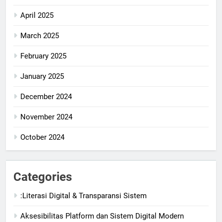
April 2025
March 2025
February 2025
January 2025
December 2024
November 2024
October 2024
Categories
:Literasi Digital & Transparansi Sistem
Aksesibilitas Platform dan Sistem Digital Modern