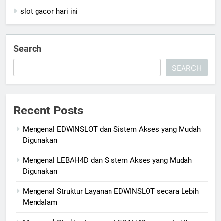
slot gacor hari ini
Search
SEARCH
Recent Posts
Mengenal EDWINSLOT dan Sistem Akses yang Mudah
Digunakan
Mengenal LEBAH4D dan Sistem Akses yang Mudah
Digunakan
Mengenal Struktur Layanan EDWINSLOT secara Lebih
Mendalam