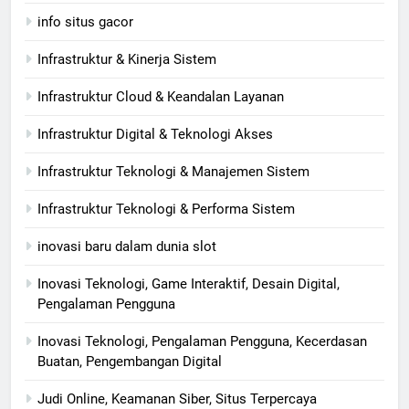
info situs gacor
Infrastruktur & Kinerja Sistem
Infrastruktur Cloud & Keandalan Layanan
Infrastruktur Digital & Teknologi Akses
Infrastruktur Teknologi & Manajemen Sistem
Infrastruktur Teknologi & Performa Sistem
inovasi baru dalam dunia slot
Inovasi Teknologi, Game Interaktif, Desain Digital,
Pengalaman Pengguna
Inovasi Teknologi, Pengalaman Pengguna, Kecerdasan
Buatan, Pengembangan Digital
Judi Online, Keamanan Siber, Situs Terpercaya