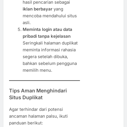
hasil pencarian sebagai
iklan berbayar
yang
mencoba mendahului situs
asli.
Meminta login atau data
pribadi tanpa kejelasan
Seringkali halaman duplikat
meminta informasi rahasia
segera setelah dibuka,
bahkan sebelum pengguna
memilih menu.
Tips Aman Menghindari
Situs Duplikat
Agar terhindar dari potensi
ancaman halaman palsu, ikuti
panduan berikut: