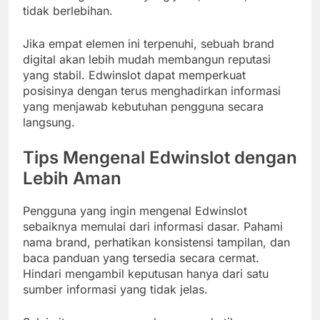
tidak berlebihan.
Jika empat elemen ini terpenuhi, sebuah brand
digital akan lebih mudah membangun reputasi
yang stabil. Edwinslot dapat memperkuat
posisinya dengan terus menghadirkan informasi
yang menjawab kebutuhan pengguna secara
langsung.
Tips Mengenal Edwinslot dengan
Lebih Aman
Pengguna yang ingin mengenal Edwinslot
sebaiknya memulai dari informasi dasar. Pahami
nama brand, perhatikan konsistensi tampilan, dan
baca panduan yang tersedia secara cermat.
Hindari mengambil keputusan hanya dari satu
sumber informasi yang tidak jelas.