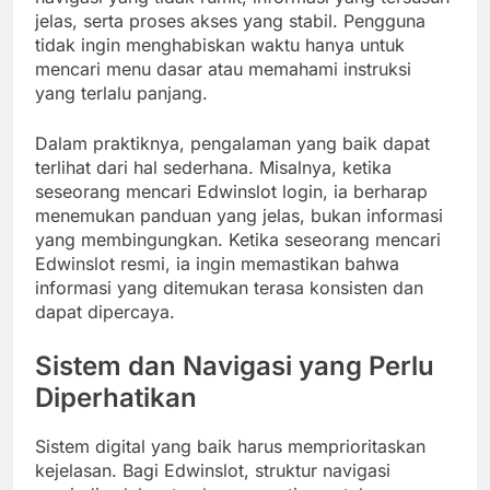
jelas, serta proses akses yang stabil. Pengguna
tidak ingin menghabiskan waktu hanya untuk
mencari menu dasar atau memahami instruksi
yang terlalu panjang.
Dalam praktiknya, pengalaman yang baik dapat
terlihat dari hal sederhana. Misalnya, ketika
seseorang mencari Edwinslot login, ia berharap
menemukan panduan yang jelas, bukan informasi
yang membingungkan. Ketika seseorang mencari
Edwinslot resmi, ia ingin memastikan bahwa
informasi yang ditemukan terasa konsisten dan
dapat dipercaya.
Sistem dan Navigasi yang Perlu
Diperhatikan
Sistem digital yang baik harus memprioritaskan
kejelasan. Bagi Edwinslot, struktur navigasi