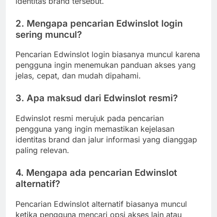
identitas brand tersebut.
2. Mengapa pencarian Edwinslot login
sering muncul?
Pencarian Edwinslot login biasanya muncul karena
pengguna ingin menemukan panduan akses yang
jelas, cepat, dan mudah dipahami.
3. Apa maksud dari Edwinslot resmi?
Edwinslot resmi merujuk pada pencarian
pengguna yang ingin memastikan kejelasan
identitas brand dan jalur informasi yang dianggap
paling relevan.
4. Mengapa ada pencarian Edwinslot
alternatif?
Pencarian Edwinslot alternatif biasanya muncul
ketika pengguna mencari opsi akses lain atau