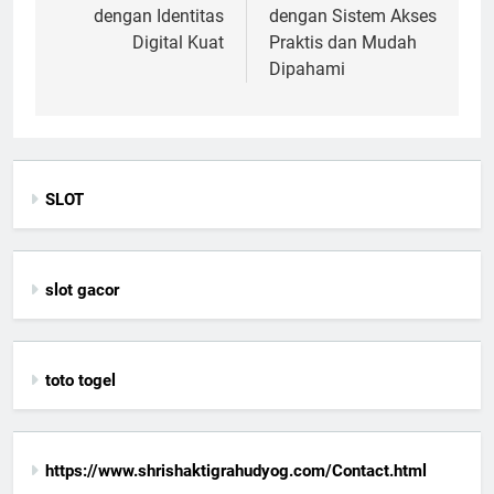
dengan Identitas
dengan Sistem Akses
Digital Kuat
Praktis dan Mudah
Dipahami
SLOT
slot gacor
toto togel
https://www.shrishaktigrahudyog.com/Contact.html