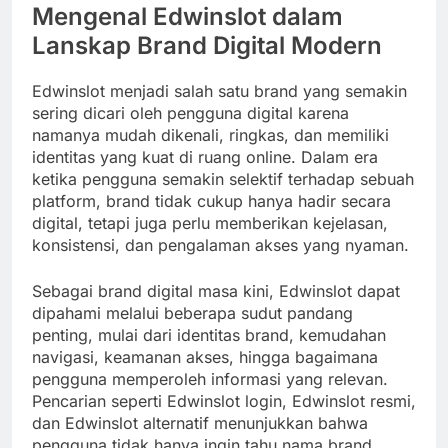
Mengenal Edwinslot dalam
Lanskap Brand Digital Modern
Edwinslot menjadi salah satu brand yang semakin
sering dicari oleh pengguna digital karena
namanya mudah dikenali, ringkas, dan memiliki
identitas yang kuat di ruang online. Dalam era
ketika pengguna semakin selektif terhadap sebuah
platform, brand tidak cukup hanya hadir secara
digital, tetapi juga perlu memberikan kejelasan,
konsistensi, dan pengalaman akses yang nyaman.
Sebagai brand digital masa kini, Edwinslot dapat
dipahami melalui beberapa sudut pandang
penting, mulai dari identitas brand, kemudahan
navigasi, keamanan akses, hingga bagaimana
pengguna memperoleh informasi yang relevan.
Pencarian seperti Edwinslot login, Edwinslot resmi,
dan Edwinslot alternatif menunjukkan bahwa
pengguna tidak hanya ingin tahu nama brand,