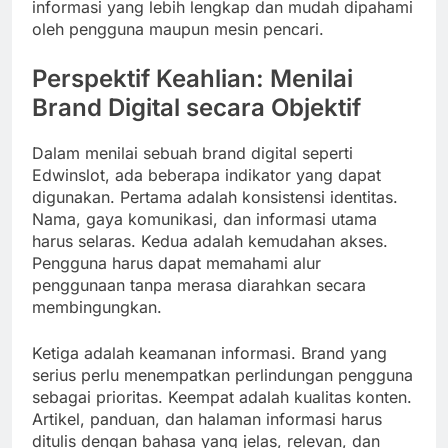
informasi yang lebih lengkap dan mudah dipahami
oleh pengguna maupun mesin pencari.
Perspektif Keahlian: Menilai
Brand Digital secara Objektif
Dalam menilai sebuah brand digital seperti
Edwinslot, ada beberapa indikator yang dapat
digunakan. Pertama adalah konsistensi identitas.
Nama, gaya komunikasi, dan informasi utama
harus selaras. Kedua adalah kemudahan akses.
Pengguna harus dapat memahami alur
penggunaan tanpa merasa diarahkan secara
membingungkan.
Ketiga adalah keamanan informasi. Brand yang
serius perlu menempatkan perlindungan pengguna
sebagai prioritas. Keempat adalah kualitas konten.
Artikel, panduan, dan halaman informasi harus
ditulis dengan bahasa yang jelas, relevan, dan