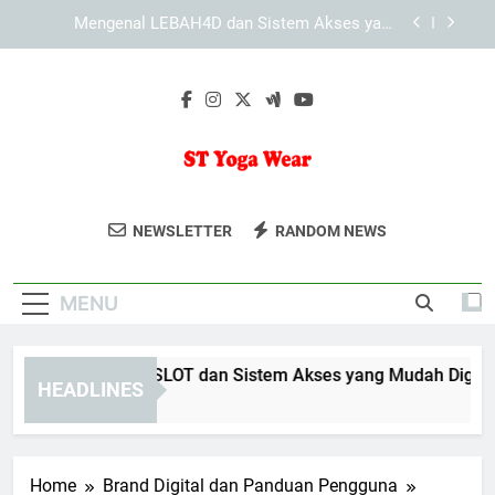
Skip
Mengenal Struktur Layanan EDWINSLOT secara
to
Lebih Mendalam
content
Mengenal Struktur Layanan LEBAH4D secara
Lebih Mendalam
Mengenal EDWINSLOT dan Sistem Akses yang
Mudah Digunakan
Mengenal LEBAH4D dan Sistem Akses yang
Mudah Digunakan
ST Yoga Wear
Dapatkan Pakaian Yoga Berkualitas Di
Mengenal Struktur Layanan EDWINSLOT secara
NEWSLETTER
RANDOM NEWS
Lebih Mendalam
ST Yoga Wear. Untuk Kenyamanan Dan
Mengenal Struktur Layanan LEBAH4D secara
Gaya Saat Berlatih.
Lebih Mendalam
MENU
ngenal EDWINSLOT dan Sistem Akses yang Mudah Digunaka
HEADLINES
Weeks Ago
Home
Brand Digital dan Panduan Pengguna