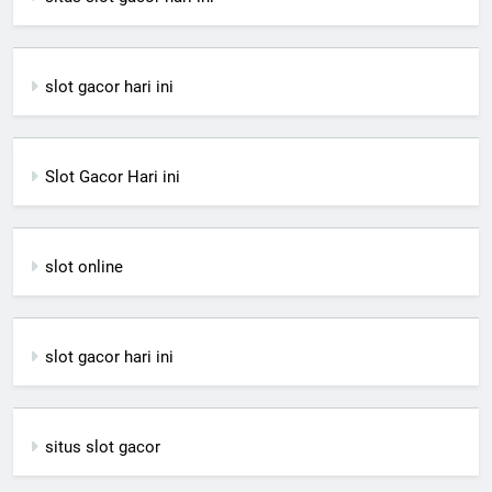
slot gacor hari ini
Slot Gacor Hari ini
slot online
slot gacor hari ini
situs slot gacor