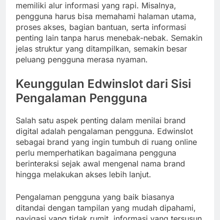
memiliki alur informasi yang rapi. Misalnya,
pengguna harus bisa memahami halaman utama,
proses akses, bagian bantuan, serta informasi
penting lain tanpa harus menebak-nebak. Semakin
jelas struktur yang ditampilkan, semakin besar
peluang pengguna merasa nyaman.
Keunggulan Edwinslot dari Sisi
Pengalaman Pengguna
Salah satu aspek penting dalam menilai brand
digital adalah pengalaman pengguna. Edwinslot
sebagai brand yang ingin tumbuh di ruang online
perlu memperhatikan bagaimana pengguna
berinteraksi sejak awal mengenal nama brand
hingga melakukan akses lebih lanjut.
Pengalaman pengguna yang baik biasanya
ditandai dengan tampilan yang mudah dipahami,
navigasi yang tidak rumit, informasi yang tersusun