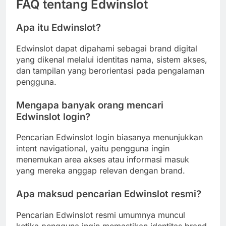
FAQ tentang Edwinslot
Apa itu Edwinslot?
Edwinslot dapat dipahami sebagai brand digital
yang dikenal melalui identitas nama, sistem akses,
dan tampilan yang berorientasi pada pengalaman
pengguna.
Mengapa banyak orang mencari
Edwinslot login?
Pencarian Edwinslot login biasanya menunjukkan
intent navigational, yaitu pengguna ingin
menemukan area akses atau informasi masuk
yang mereka anggap relevan dengan brand.
Apa maksud pencarian Edwinslot resmi?
Pencarian Edwinslot resmi umumnya muncul