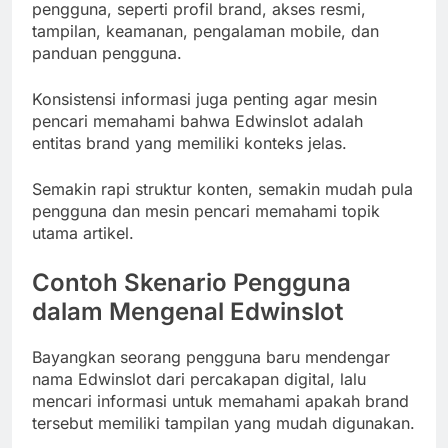
pengguna, seperti profil brand, akses resmi,
tampilan, keamanan, pengalaman mobile, dan
panduan pengguna.
Konsistensi informasi juga penting agar mesin
pencari memahami bahwa Edwinslot adalah
entitas brand yang memiliki konteks jelas.
Semakin rapi struktur konten, semakin mudah pula
pengguna dan mesin pencari memahami topik
utama artikel.
Contoh Skenario Pengguna
dalam Mengenal Edwinslot
Bayangkan seorang pengguna baru mendengar
nama Edwinslot dari percakapan digital, lalu
mencari informasi untuk memahami apakah brand
tersebut memiliki tampilan yang mudah digunakan.