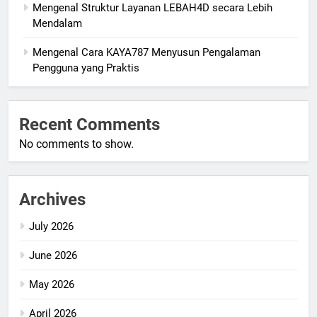
Mengenal Struktur Layanan LEBAH4D secara Lebih
Mendalam
Mengenal Cara KAYA787 Menyusun Pengalaman
Pengguna yang Praktis
Recent Comments
No comments to show.
Archives
July 2026
June 2026
May 2026
April 2026