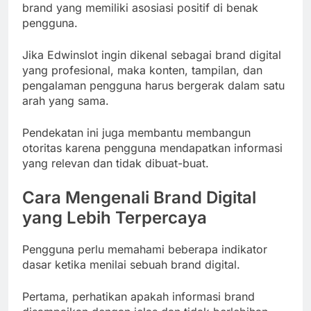
brand yang memiliki asosiasi positif di benak
pengguna.
Jika Edwinslot ingin dikenal sebagai brand digital
yang profesional, maka konten, tampilan, dan
pengalaman pengguna harus bergerak dalam satu
arah yang sama.
Pendekatan ini juga membantu membangun
otoritas karena pengguna mendapatkan informasi
yang relevan dan tidak dibuat-buat.
Cara Mengenali Brand Digital
yang Lebih Terpercaya
Pengguna perlu memahami beberapa indikator
dasar ketika menilai sebuah brand digital.
Pertama, perhatikan apakah informasi brand