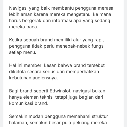
Navigasi yang baik membantu pengguna merasa
lebih aman karena mereka mengetahui ke mana
harus bergerak dan informasi apa yang sedang
mereka baca.
Ketika sebuah brand memiliki alur yang rapi,
pengguna tidak perlu menebak-nebak fungsi
setiap menu.
Hal ini memberi kesan bahwa brand tersebut
dikelola secara serius dan memperhatikan
kebutuhan audiensnya.
Bagi brand seperti Edwinslot, navigasi bukan
hanya elemen teknis, tetapi juga bagian dari
komunikasi brand.
Semakin mudah pengguna memahami struktur
halaman, semakin besar pula peluang mereka