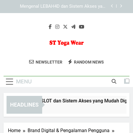
Skip
Mengenal Struktur Layanan EDWINSLOT secara
to
Lebih Mendalam
content
Mengenal Struktur Layanan LEBAH4D secara
Lebih Mendalam
Mengenal EDWINSLOT dan Sistem Akses yang
Mudah Digunakan
Mengenal LEBAH4D dan Sistem Akses yang
Mudah Digunakan
ST Yoga Wear
Dapatkan Pakaian Yoga Berkualitas Di
Mengenal Struktur Layanan EDWINSLOT secara
NEWSLETTER
RANDOM NEWS
Lebih Mendalam
ST Yoga Wear. Untuk Kenyamanan Dan
Mengenal Struktur Layanan LEBAH4D secara
Gaya Saat Berlatih.
Lebih Mendalam
MENU
ngenal EDWINSLOT dan Sistem Akses yang Mudah Digunaka
HEADLINES
Week Ago
Home
Brand Digital & Pengalaman Pengguna