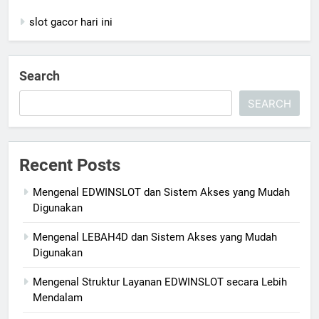
slot gacor hari ini
Search
SEARCH
Recent Posts
Mengenal EDWINSLOT dan Sistem Akses yang Mudah
Digunakan
Mengenal LEBAH4D dan Sistem Akses yang Mudah
Digunakan
Mengenal Struktur Layanan EDWINSLOT secara Lebih
Mendalam