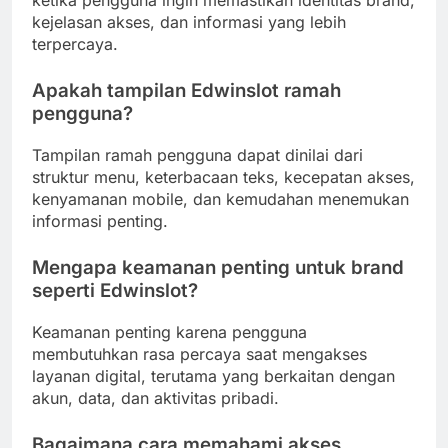
ketika pengguna ingin memastikan identitas brand,
kejelasan akses, dan informasi yang lebih
terpercaya.
Apakah tampilan Edwinslot ramah
pengguna?
Tampilan ramah pengguna dapat dinilai dari
struktur menu, keterbacaan teks, kecepatan akses,
kenyamanan mobile, dan kemudahan menemukan
informasi penting.
Mengapa keamanan penting untuk brand
seperti Edwinslot?
Keamanan penting karena pengguna
membutuhkan rasa percaya saat mengakses
layanan digital, terutama yang berkaitan dengan
akun, data, dan aktivitas pribadi.
Bagaimana cara memahami akses