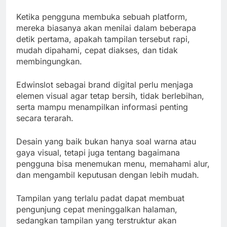
Ketika pengguna membuka sebuah platform,
mereka biasanya akan menilai dalam beberapa
detik pertama, apakah tampilan tersebut rapi,
mudah dipahami, cepat diakses, dan tidak
membingungkan.
Edwinslot sebagai brand digital perlu menjaga
elemen visual agar tetap bersih, tidak berlebihan,
serta mampu menampilkan informasi penting
secara terarah.
Desain yang baik bukan hanya soal warna atau
gaya visual, tetapi juga tentang bagaimana
pengguna bisa menemukan menu, memahami alur,
dan mengambil keputusan dengan lebih mudah.
Tampilan yang terlalu padat dapat membuat
pengunjung cepat meninggalkan halaman,
sedangkan tampilan yang terstruktur akan