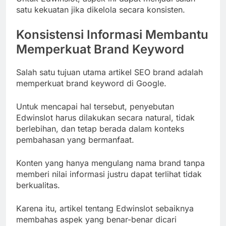
satu kekuatan jika dikelola secara konsisten.
Konsistensi Informasi Membantu
Memperkuat Brand Keyword
Salah satu tujuan utama artikel SEO brand adalah
memperkuat brand keyword di Google.
Untuk mencapai hal tersebut, penyebutan
Edwinslot harus dilakukan secara natural, tidak
berlebihan, dan tetap berada dalam konteks
pembahasan yang bermanfaat.
Konten yang hanya mengulang nama brand tanpa
memberi nilai informasi justru dapat terlihat tidak
berkualitas.
Karena itu, artikel tentang Edwinslot sebaiknya
membahas aspek yang benar-benar dicari