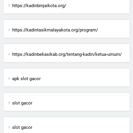
https://kadinbinjaikota.org/
https://kadintasikmalayakota.org/program/
https://kadinbekasikab.org/tentang-kadin/ketua-umum/
apk slot gacor
slot gacor
slot gacor