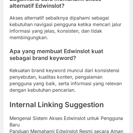
alternatif Edwinslot?
Akses alternatif sebaiknya dipahami sebagai
kebutuhan navigasi pengguna ketika mencari jalur
informasi yang jelas, konsisten, dan tidak
membingungkan.
Apa yang membuat Edwinslot kuat
sebagai brand keyword?
Kekuatan brand keyword muncul dari konsistensi
penyebutan, kualitas konten, pengalaman
pengguna yang baik, serta informasi yang relevan
dengan kebutuhan pencarian.
Internal Linking Suggestion
Mengenal Sistem Akses Edwinslot untuk Pengguna
Baru
Panduan Memahami Edwinslot Resmi secara Aman