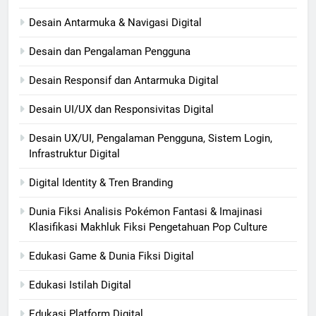
Desain Antarmuka & Navigasi Digital
Desain dan Pengalaman Pengguna
Desain Responsif dan Antarmuka Digital
Desain UI/UX dan Responsivitas Digital
Desain UX/UI, Pengalaman Pengguna, Sistem Login,
Infrastruktur Digital
Digital Identity & Tren Branding
Dunia Fiksi Analisis Pokémon Fantasi & Imajinasi
Klasifikasi Makhluk Fiksi Pengetahuan Pop Culture
Edukasi Game & Dunia Fiksi Digital
Edukasi Istilah Digital
Edukasi Platform Digital