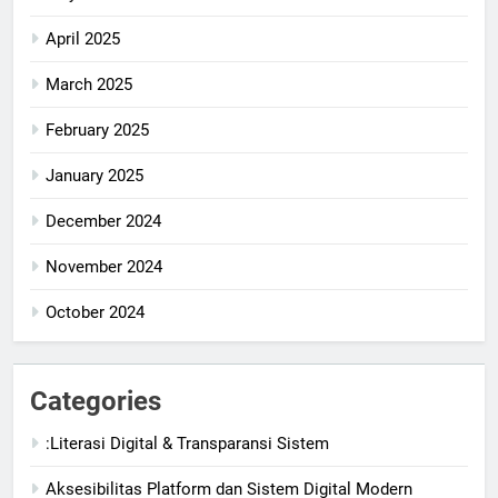
April 2025
March 2025
February 2025
January 2025
December 2024
November 2024
October 2024
Categories
:Literasi Digital & Transparansi Sistem
Aksesibilitas Platform dan Sistem Digital Modern