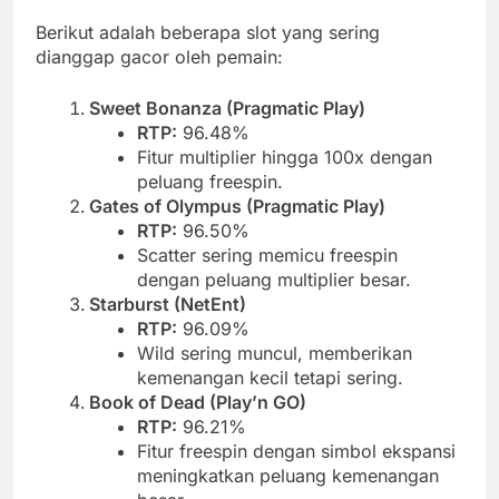
Berikut adalah beberapa slot yang sering
dianggap gacor oleh pemain:
Sweet Bonanza (Pragmatic Play)
RTP:
96.48%
Fitur multiplier hingga 100x dengan
peluang freespin.
Gates of Olympus (Pragmatic Play)
RTP:
96.50%
Scatter sering memicu freespin
dengan peluang multiplier besar.
Starburst (NetEnt)
RTP:
96.09%
Wild sering muncul, memberikan
kemenangan kecil tetapi sering.
Book of Dead (Play’n GO)
RTP:
96.21%
Fitur freespin dengan simbol ekspansi
meningkatkan peluang kemenangan