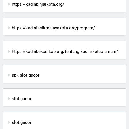
https://kadinbinjaikota.org/
https://kadintasikmalayakota.org/program/
https://kadinbekasikab.org/tentang-kadin/ketua-umum/
apk slot gacor
slot gacor
slot gacor