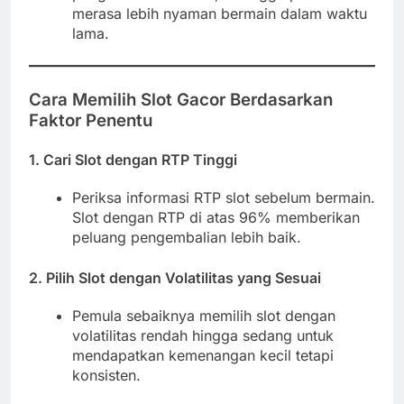
merasa lebih nyaman bermain dalam waktu
lama.
Cara Memilih Slot Gacor Berdasarkan
Faktor Penentu
1. Cari Slot dengan RTP Tinggi
Periksa informasi RTP slot sebelum bermain.
Slot dengan RTP di atas 96% memberikan
peluang pengembalian lebih baik.
2. Pilih Slot dengan Volatilitas yang Sesuai
Pemula sebaiknya memilih slot dengan
volatilitas rendah hingga sedang untuk
mendapatkan kemenangan kecil tetapi
konsisten.