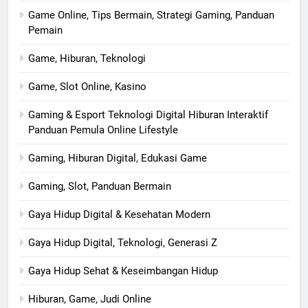
Game Online, Tips Bermain, Strategi Gaming, Panduan
Pemain
Game, Hiburan, Teknologi
Game, Slot Online, Kasino
Gaming & Esport Teknologi Digital Hiburan Interaktif
Panduan Pemula Online Lifestyle
Gaming, Hiburan Digital, Edukasi Game
Gaming, Slot, Panduan Bermain
Gaya Hidup Digital & Kesehatan Modern
Gaya Hidup Digital, Teknologi, Generasi Z
Gaya Hidup Sehat & Keseimbangan Hidup
Hiburan, Game, Judi Online