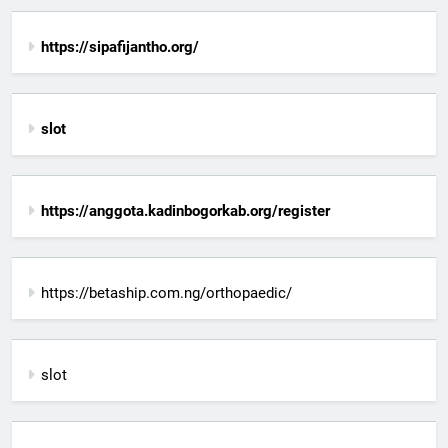
https://sipafijantho.org/
slot
https://anggota.kadinbogorkab.org/register
https://betaship.com.ng/orthopaedic/
slot