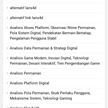
alternatif laris4d
alternatif link laris4d
Analisis Akses Platform, Observasi Ritme Permainan,
Pola Sistem Digital, Pendekatan Bermain Bertahap,
Pengalaman Pengguna Stabil
Analisis Data Permainan & Strategi Digital
Analisis Game Modern, Inovasi Digital, Teknologi
Permainan, Desain Interaktif, Tren Pengembangan Game
Analisis Permainan
Analisis Platform Digital
Analisis Pola Permainan, Studi Perilaku Pengguna,
Mekanisme Sistem, Teknologi Gaming