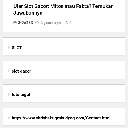
Ular Slot Gacor: Mitos atau Fakta? Temukan
Jawabannya
8f9c283
2 years ago
0
SLOT
slot gacor
toto togel
https://www.shrishaktigrahudyog.com/Contact.html