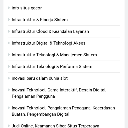
info situs gacor
Infrastruktur & Kinerja Sistem
Infrastruktur Cloud & Keandalan Layanan
Infrastruktur Digital & Teknologi Akses
Infrastruktur Teknologi & Manajemen Sistem
Infrastruktur Teknologi & Performa Sistem
inovasi baru dalam dunia slot
Inovasi Teknologi, Game Interaktif, Desain Digital,
Pengalaman Pengguna
Inovasi Teknologi, Pengalaman Pengguna, Kecerdasan
Buatan, Pengembangan Digital
Judi Online, Keamanan Siber, Situs Terpercaya