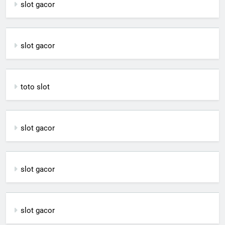
slot gacor
slot gacor
toto slot
slot gacor
slot gacor
slot gacor